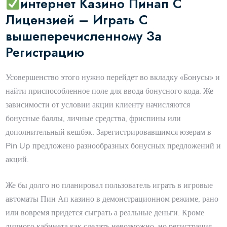
интернет Казино Пинап С
Лицензией – Играть С
вышеперечисленному За
Регистрацию
Усовершенство этого нужно перейдет во вкладку «Бонусы» и
найти приспособленное поле для ввода бонусного кода. Же
зависимости от условии акции клиенту начисляются
бонусные баллы, личные средства, фриспины или
дополнительный кешбэк. Зарегистрировавшимся юзерам в
Pin Up предложено разнообразных бонусных предложений и
акций.
Же бы долго но планировал пользователь играть в игровые
автоматы Пин Ап казино в демонстрационном режиме, рано
или вовремя придется сыграть а реальные деньги. Кроме
личного кабинета как сделать невозможно, но регистрация