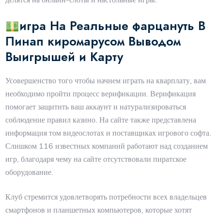
игра На Реальные фарцануть В
Пинап киромарусом Выводом
Выигрышей и Карту
Усовершенство того чтобы начнем играть на кварплату, вам
необходимо пройти процесс верификации. Верификация
помогает защитить ваш аккаунт и натурализироваться
соблюдение правил казино. На сайте также представлена
информация том видеослотах и поставщиках игрового софта.
Слишком 116 известных компаний работают над созданием
игр, благодаря чему на сайте отсутствовали пиратское
оборудование.
Клуб стремится удовлетворять потребности всех владельцев
смартфонов и планшетных компьютеров, которые хотят