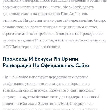
рекламных баннеров. Пообтесавшихся заведений России, где
возможно играть в рулетки, слоты, black jack, делать
денежные ставки на спорт казино Пин Ап” “очень
отличается. На действительно деле сайт чрезвычайно быстро
развивается, обновляет списки с лицензионным софтом,
строго сжимает всех требований лицензиата. Проверенное
игорное заведение Pin Up тогда встретить во всех рейтингах
и ТОПах сферы игорного бизнеса.
Промокод И Бонусы Pin Up или
Регистрации На Официальном Сайте
Pin Up Casino использует передовую технологию
шифрования усовершенство защиты информации а
транзакций своих игроков. Кроме того, сайт проходит
регулярные аудиты безопасности для поддержания своей
лицензии (Curacao Government Est). Специально я