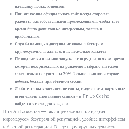
площадку новых клиентов.
Пин-ап казино официального сайт всегда стараюсь
радовать вас собственными предложениями, чтобы твое
время было даже только интересным, только и
прибыльным.
Служба помощью доступна игрокам и беттерам
круглосуточно, и для связи не несколько каналов.
Периодически в казино запускают игру дня, всяком время
которой воззрительных на рандомно выбрано системой
слоте нельзя получить на 30% больше поинтов а случае
победы, больше при обычной сессии.
Любите ли вы классические слоты, видеослоты, карточные
игры одноиз спортивные ставки – в Pin Up Casino
найдется что-то для каждого.
Пин Ап Казахстан — так лицензионная платформа
киромарусом безупречной репутацией, удобнее интерфейсом
и быстрой регистрацией. Владельцам крупных девайсов