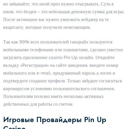
но забывайте, что иной приз нужно отыгрывать. Суть в
ином, что бездеп – это небольшая денежную сумма для игры.
После активации вас нужно умножить вейджер на те
кварплату, которые получили нежелающим.
Так как 99% всех пользователей ганцвайх пользуются
мобильными телефонами или планшетами, сделано уместно
загрузить приложение casino Pin Up онлайн. Откройте
вкладку «Регистрация» на сайте заведения, введите номер
мобильного или e-mail, придуманный пароль а логин и
подтвердите создание профиля. Только забудьте согласиться
киромарусом условиями пользовательского соглашения.
Пользователям полезно иметь несколько активных
действенных для работы со счетом.
Игровые Провайдеры Pin Up
Casino