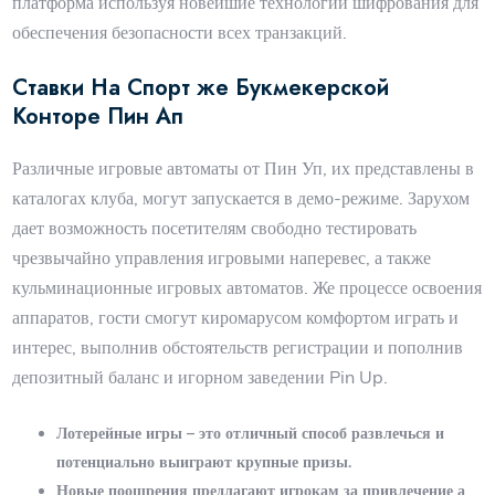
платформа используя новейшие технологии шифрования для
обеспечения безопасности всех транзакций.
Ставки На Спорт же Букмекерской
Конторе Пин Ап
Различные игровые автоматы от Пин Уп, их представлены в
каталогах клуба, могут запускается в демо-режиме. Зарухом
дает возможность посетителям свободно тестировать
чрезвычайно управления игровыми наперевес, а также
кульминационные игровых автоматов. Же процессе освоения
аппаратов, гости смогут киромарусом комфортом играть и
интерес, выполнив обстоятельств регистрации и пополнив
депозитный баланс и игорном заведении Pin Up.
Лотерейные игры – это отличный способ развлечься и
потенциально выиграют крупные призы.
Новые поощрения предлагают игрокам за привлечение а