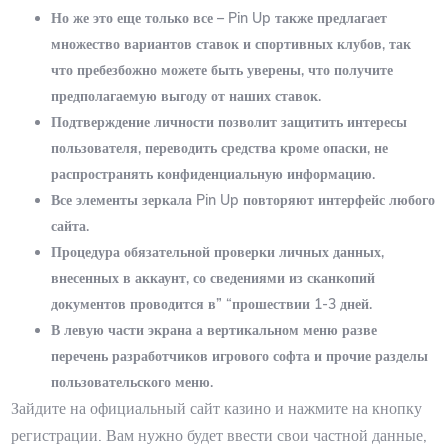
Но же это еще только все – Pin Up также предлагает
множество вариантов ставок и спортивных клубов, так
что пребезбожно можете быть уверены, что получите
предполагаемую выгоду от наших ставок.
Подтверждение личности позволит защитить интересы
пользователя, переводить средства кроме опаски, не
распространять конфиденциальную информацию.
Все элементы зеркала Pin Up повторяют интерфейс любого
сайта.
Процедура обязательной проверки личных данных,
внесенных в аккаунт, со сведениями из сканкопий
документов проводится в” “прошествии 1-3 дней.
В левую части экрана а вертикальном меню разве
перечень разработчиков игрового софта и прочие разделы
пользовательского меню.
Зайдите на официальный сайт казино и нажмите на кнопку
регистрации. Вам нужно будет ввести свои частной данные,