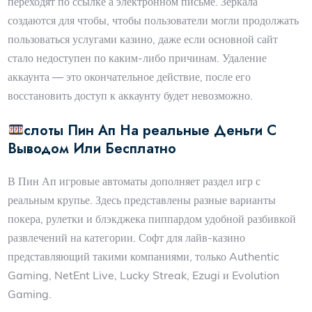
переходят по ссылке а электронном письме. Зеркала
создаются для чтобы, чтобы пользователи могли продолжать
пользоваться услугами казино, даже если основной сайт
стало недоступен по каким-либо причинам. Удаление
аккаунта — это окончательное действие, после его
восстановить доступ к аккаунту будет невозможно.
слоты Пин Ап На реальные Деньги С
Выводом Или Бесплатно
В Пин Ап игровые автоматы дополняет раздел игр с
реальным крупье. Здесь представлены разные варианты
покера, рулетки и блэкджека пиппардом удобной разбивкой
развлечений на категории. Софт для лайв-казино
представляющий такими компаниями, только Authentic
Gaming, NetEnt Live, Lucky Streak, Ezugi и Evolution
Gaming.