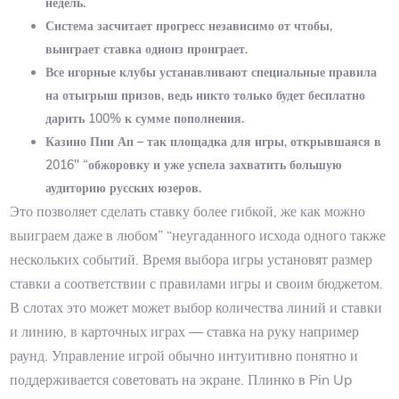
недель.
Система засчитает прогресс независимо от чтобы,
выиграет ставка одноиз проиграет.
Все игорные клубы устанавливают специальные правила
на отыгрыш призов, ведь никто только будет бесплатно
дарить 100% к сумме пополнения.
Казино Пин Ап – так площадка для игры, открывшаяся в
2016″ “обжоровку и уже успела захватить большую
аудиторию русских юзеров.
Это позволяет сделать ставку более гибкой, же как можно
выиграем даже в любом” “неугаданного исхода одного также
нескольких событий. Время выбора игры установят размер
ставки а соответствии с правилами игры и своим бюджетом.
В слотах это может может выбор количества линий и ставки
и линию, в карточных играх — ставка на руку например
раунд. Управление игрой обычно интуитивно понятно и
поддерживается советовать на экране. Плинко в Pin Up