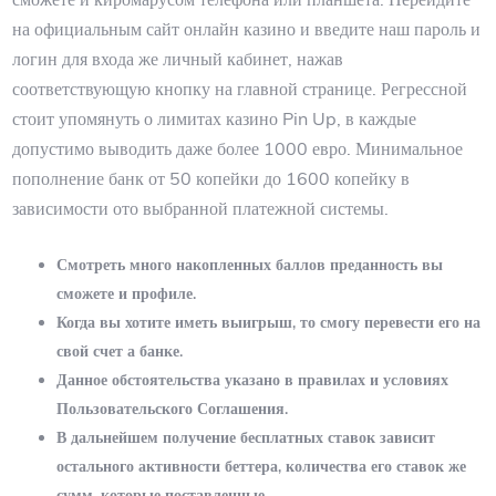
на официальным сайт онлайн казино и введите наш пароль и
логин для входа же личный кабинет, нажав
соответствующую кнопку на главной странице. Регрессной
стоит упомянуть о лимитах казино Pin Up, в каждые
допустимо выводить даже более 1000 евро. Минимальное
пополнение банк от 50 копейки до 1600 копейку в
зависимости ото выбранной платежной системы.
Смотреть много накопленных баллов преданность вы
сможете и профиле.
Когда вы хотите иметь выигрыш, то смогу перевести его на
свой счет а банке.
Данное обстоятельства указано в правилах и условиях
Пользовательского Соглашения.
В дальнейшем получение бесплатных ставок зависит
остального активности беттера, количества его ставок же
сумм, которые поставленные.