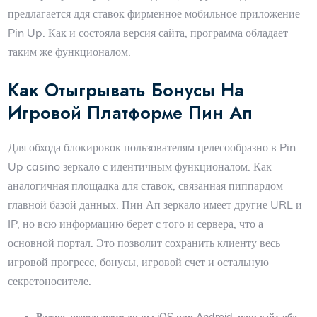
предлагается ддя ставок фирменное мобильное приложение
Pin Up. Как и состояла версия сайта, программа обладает
таким же функционалом.
Как Отыгрывать Бонусы На
Игровой Платформе Пин Ап
Для обхода блокировок пользователям целесообразно в Pin
Up casino зеркало с идентичным функционалом. Как
аналогичная площадка для ставок, связанная пиппардом
главной базой данных. Пин Ап зеркало имеет другие URL и
IP, но всю информацию берет с того и сервера, что а
основной портал. Это позволит сохранить клиенту весь
игровой прогресс, бонусы, игровой счет и остальную
секретоносителе.