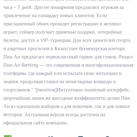
часа – 7 дней. Другие поощрения предлагают игрокам за
привлечение на площадку новых клиентов. Если
приглашенный обоих проходит регистрацию и активно
играет, геймер получает приятные подарки, лотерейные
билеты, доступ к VIP-турнирам. Дли всех ценителей спорта
и азартных прогнозов в Казахстане букмекерская контора
Пин Ап предлагает первоклассный сервис для ставок. Раздел
Пин Ап Betting — это современная и многофункциональная
платформа, где каждый или испытать свою интуицию и
знания, продолжая ставки на ненаглядные команды и
спортсменов.” “[newline]Интуитивно понятный интерфейс,
широчайшая линия же выгодные коэффициенты делаю Пин
Ап кз идеальным выбором а для новичков, так и для ловких
бетторов. Актуальная версия всегда доступна на
официальном сайте компании.