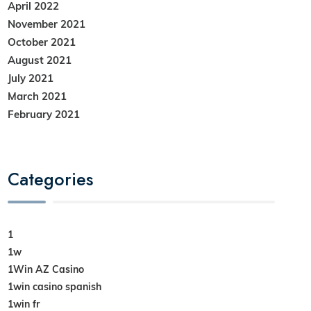
April 2022
November 2021
October 2021
August 2021
July 2021
March 2021
February 2021
Categories
1
1w
1Win AZ Casino
1win casino spanish
1win fr