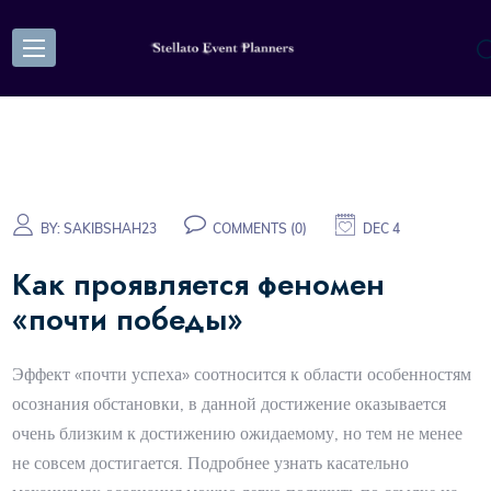
BY:
SAKIBSHAH23
COMMENTS (0)
DEC 4
Как проявляется феномен
«почти победы»
Эффект «почти успеха» соотносится к области особенностям
осознания обстановки, в данной достижение оказывается
очень близким к достижению ожидаемому, но тем не менее
не совсем достигается. Подробнее узнать касательно