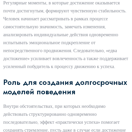
Регулярные моменты, в которые достижение оказывается
почти достигнутым, формируют чувственную стабильность.
Человек начинает рассматривать в рамках процессе
самостоятельную значимость, замечать изменения,
анализировать индивидуальные действия одновременно
испытывать эмоциональное подкрепление от
непосредственного продвижения. Следовательно, «едва
достижение» усиливает вовлеченность а также поддерживает
усиленный побудитель к процессу движению к успеха.
Роль для создания долгосрочных
моделей поведения
Внутри обстоятельствах, при которых необходимо
действовать структурированно одновременно
последовательно, эффект «практически успеха» помогает
сохранять стремление, пусть даже в случае если достижение