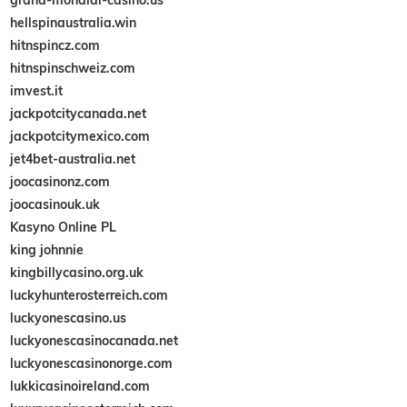
hellspinaustralia.win
hitnspincz.com
hitnspinschweiz.com
imvest.it
jackpotcitycanada.net
jackpotcitymexico.com
jet4bet-australia.net
joocasinonz.com
joocasinouk.uk
Kasyno Online PL
king johnnie
kingbillycasino.org.uk
luckyhunterosterreich.com
luckyonescasino.us
luckyonescasinocanada.net
luckyonescasinonorge.com
lukkicasinoireland.com