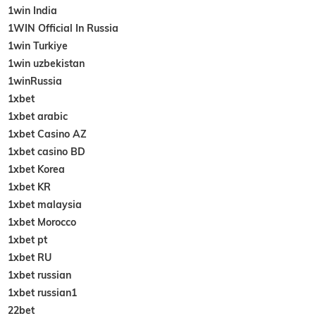
1win India
1WIN Official In Russia
1win Turkiye
1win uzbekistan
1winRussia
1xbet
1xbet arabic
1xbet Casino AZ
1xbet casino BD
1xbet Korea
1xbet KR
1xbet malaysia
1xbet Morocco
1xbet pt
1xbet RU
1xbet russian
1xbet russian1
22bet