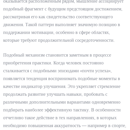
оказывается расположенным рядом, мышление ассоциирует
подобный фрагмент с будущим предстоящим достижением,
рассматривая его как свидетельство соответствующего
движения. Такой паттерн выполняет значимую позицию в
поддержании мотивации, особенно в сфере областях,
которые требуют продолжительной сосредоточенности.
Подобный механизм становится заметным в процессе
приобретения практики. Когда человек постоянно
сталкивается с подобными эпизодами «почти успеха»,
появляется тенденция воспринимать подобные моменты в
качестве индикатор улучшения. Это укрепляет стремление
продолжать развитие улучшать навыки, пробовать с
различными дополнительными вариантами одновременно
подбирать наиболее эффективную тактику. В особенности
отчетливо такое действие в тех направлениях, в которых
необходимо повышенная аккуратность — например в спорте,