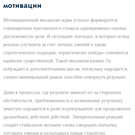
мотивации
Мотивационный механизм «едва успеха» формируется
совмещением чувственного стимула одновременно оценки
достижимости цели. В ситуациях эпизодах, в которых исход
реально улучшить за счет личных умений а также
стратегических подходов, «практически победа» становится
наиболее существенной. Такой механизм казино 7к
побуждает к дополнительным шагам, поскольку ощущается,
словно минимальный рывок способен повернуть результат.
Даже в процессах, где результат зависит из-за сторонних
обстоятельств, приближенность к возможному результату
зачастую ощущается в роли подтверждение для продолжения
дальнейших действий действий. Эмоциональная реакция
создаёт стабильное желание снова совершать попытки,
улучшать умения и испытывать новые стратегии.