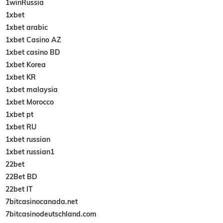
1winRussia
1xbet
1xbet arabic
1xbet Casino AZ
1xbet casino BD
1xbet Korea
1xbet KR
1xbet malaysia
1xbet Morocco
1xbet pt
1xbet RU
1xbet russian
1xbet russian1
22bet
22Bet BD
22bet IT
7bitcasinocanada.net
7bitcasinodeutschland.com