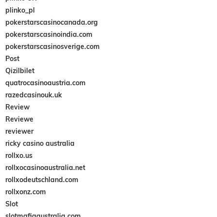
plinko_pl
pokerstarscasinocanada.org
pokerstarscasinoindia.com
pokerstarscasinosverige.com
Post
Qizilbilet
quatrocasinoaustria.com
razedcasinouk.uk
Review
Reviewe
reviewer
ricky casino australia
rollxo.us
rollxocasinoaustralia.net
rollxodeutschland.com
rollxonz.com
Slot
slotmafiaaustralia.com