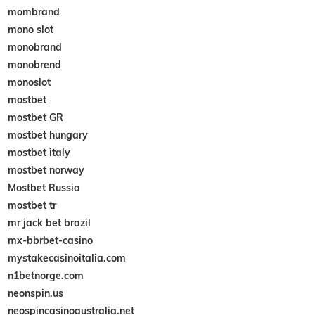
mombrand
mono slot
monobrand
monobrend
monoslot
mostbet
mostbet GR
mostbet hungary
mostbet italy
mostbet norway
Mostbet Russia
mostbet tr
mr jack bet brazil
mx-bbrbet-casino
mystakecasinoitalia.com
n1betnorge.com
neonspin.us
neospincasinoaustralia.net