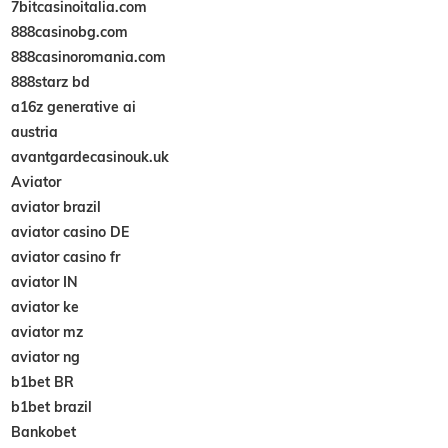
7bitcasinoitalia.com
888casinobg.com
888casinoromania.com
888starz bd
a16z generative ai
austria
avantgardecasinouk.uk
Aviator
aviator brazil
aviator casino DE
aviator casino fr
aviator IN
aviator ke
aviator mz
aviator ng
b1bet BR
b1bet brazil
Bankobet