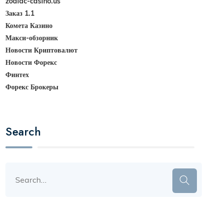
zodiac-casino.us
Заказ 1.1
Комета Казино
Макси-обзорник
Новости Криптовалют
Новости Форекс
Финтех
Форекс Брокеры
Search