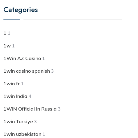
Categories
1
1
1w
1
1Win AZ Casino
1
1win casino spanish
3
1win fr
1
1win India
4
1WIN Official In Russia
3
1win Turkiye
3
1win uzbekistan
1