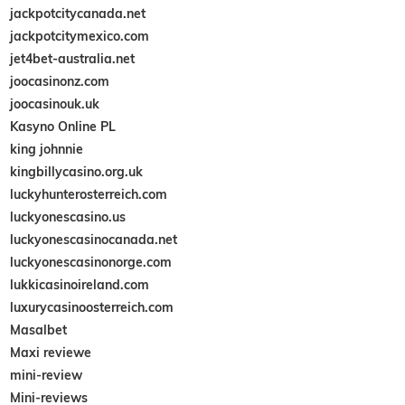
jackpotcitycanada.net
jackpotcitymexico.com
jet4bet-australia.net
joocasinonz.com
joocasinouk.uk
Kasyno Online PL
king johnnie
kingbillycasino.org.uk
luckyhunterosterreich.com
luckyonescasino.us
luckyonescasinocanada.net
luckyonescasinonorge.com
lukkicasinoireland.com
luxurycasinoosterreich.com
Masalbet
Maxi reviewe
mini-review
Mini-reviews