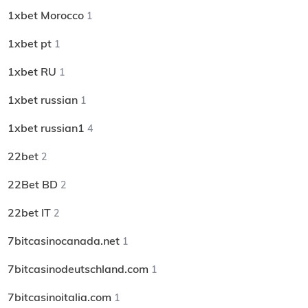
1xbet Morocco
1
1xbet pt
1
1xbet RU
1
1xbet russian
1
1xbet russian1
4
22bet
2
22Bet BD
2
22bet IT
2
7bitcasinocanada.net
1
7bitcasinodeutschland.com
1
7bitcasinoitalia.com
1