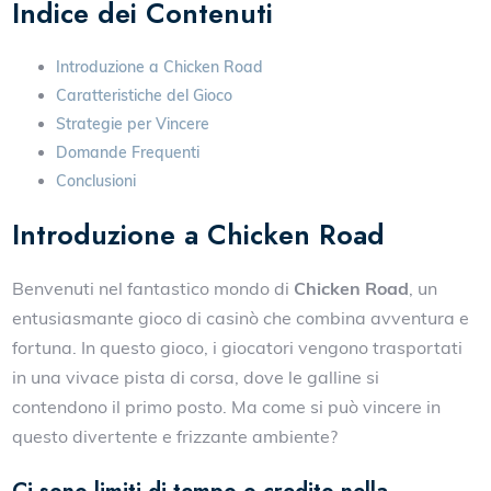
Indice dei Contenuti
Introduzione a Chicken Road
Caratteristiche del Gioco
Strategie per Vincere
Domande Frequenti
Conclusioni
Introduzione a Chicken Road
Benvenuti nel fantastico mondo di
Chicken Road
, un
entusiasmante gioco di casinò che combina avventura e
fortuna. In questo gioco, i giocatori vengono trasportati
in una vivace pista di corsa, dove le galline si
contendono il primo posto. Ma come si può vincere in
questo divertente e frizzante ambiente?