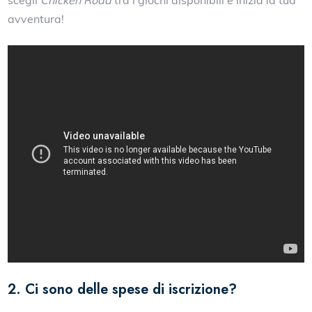
scegli
Chicken Road
tra i giochi disponibili e inizia la tua
avventura!
2. Ci sono delle spese di iscrizione?