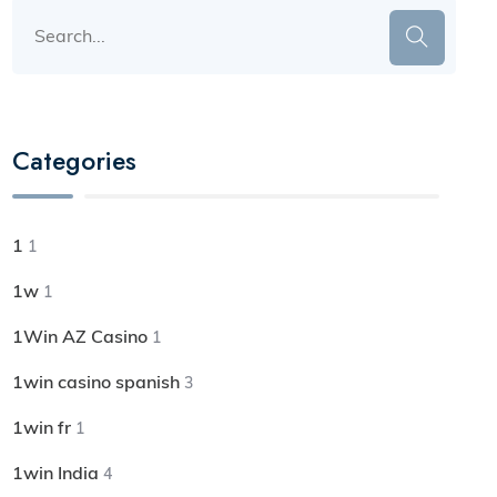
Categories
1
1
1w
1
1Win AZ Casino
1
1win casino spanish
3
1win fr
1
1win India
4