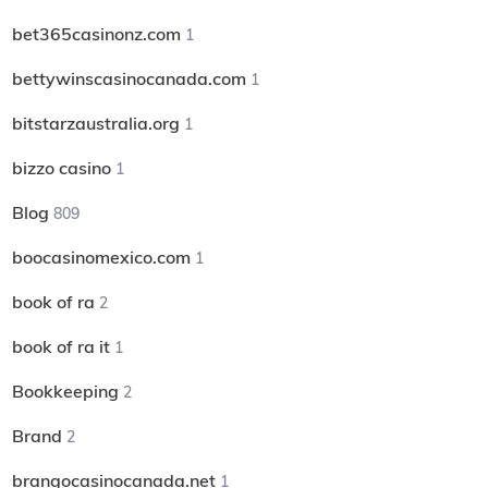
bet365casinonz.com
1
bettywinscasinocanada.com
1
bitstarzaustralia.org
1
bizzo casino
1
Blog
809
boocasinomexico.com
1
book of ra
2
book of ra it
1
Bookkeeping
2
Brand
2
brangocasinocanada.net
1