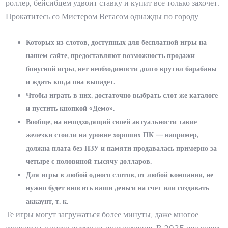
роллер, бейсибцем удвоит ставку и купит все только захочет.
Прокатитесь со Мистером Вегасом однажды по городу
Которых из слотов, доступных для бесплатной игры на
нашем сайте, предоставляют возможность продажи
бонусной игры, нет необходимости долго крутил барабаны
и ждать когда она выпадет.
Чтобы играть в них, достаточно выбрать слот же каталоге
и пустить кнопкой «Демо».
Вообще, на неподходящий своей актуальности такие
железки стоили на уровне хороших ПК — например,
должна плата без ПЗУ и памяти продавалась примерно за
четыре с половиной тысячу долларов.
Для игры в любой одного слотов, от любой компании, не
нужно будет вносить ваши деньги на счет или создавать
аккаунт, т. к.
Те игры могут загружаться более минуты, даже многое