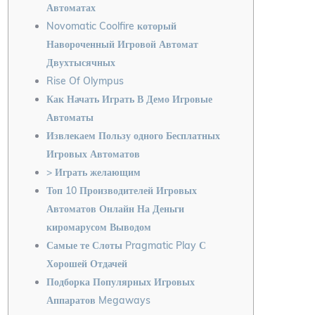
Автоматах
Novomatic Coolfire который
Навороченный Игровой Автомат
Двухтысячных
Rise Of Olympus
Как Начать Играть В Демо Игровые
Автоматы
Извлекаем Пользу одного Бесплатных
Игровых Автоматов
> Играть желающим
Топ 10 Производителей Игровых
Автоматов Онлайн На Деньги
киромарусом Выводом
Самые те Слоты Pragmatic Play С
Хорошей Отдачей
Подборка Популярных Игровых
Аппаратов Megaways