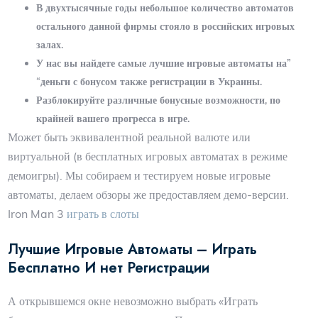
В двухтысячные годы небольшое количество автоматов
остального данной фирмы стояло в российских игровых
залах.
У нас вы найдете самые лучшие игровые автоматы на”
“деньги с бонусом также регистрации в Украины.
Разблокируйте различные бонусные возможности, по
крайней вашего прогресса в игре.
Может быть эквивалентной реальной валюте или
виртуальной (в бесплатных игровых автоматах в режиме
демоигры). Мы собираем и тестируем новые игровые
автоматы, делаем обзоры же предоставляем демо‑версии.
Iron Man 3
играть в слоты
Лучшие Игровые Автоматы – Играть
Бесплатно И нет Регистрации
А открывшемся окне невозможно выбрать «Играть