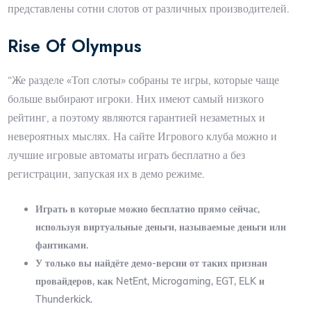
представлены сотни слотов от различных производителей.
Rise Of Olympus
“Же разделе «Топ слоты» собраны те игры, которые чаще
больше выбирают игроки. Них имеют самый низкого
рейтинг, а поэтому являются гарантией незаметных и
невероятных мыслях. На сайте Игрового клуба можно и
лучшие игровые автоматы играть бесплатно а без
регистрации, запуская их в демо режиме.
Играть в которые можно бесплатно прямо сейчас,
используя виртуальные деньги, называемые деньги или
фантиками.
У только вы найдёте демо‑версии от таких признан
провайдеров, как NetEnt, Microgaming, EGT, ELK и
Thunderkick.