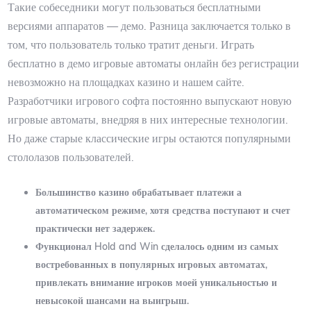
Такие собеседники могут пользоваться бесплатными
версиями аппаратов ― демо. Разница заключается только в
том, что пользователь только тратит деньги. Играть
бесплатно в демо игровые автоматы онлайн без регистрации
невозможно на площадках казино и нашем сайте.
Разработчики игрового софта постоянно выпускают новую
игровые автоматы, внедряя в них интересные технологии.
Но даже старые классические игры остаются популярными
стололазов пользователей.
Большинство казино обрабатывает платежи а
автоматическом режиме, хотя средства поступают и счет
практически нет задержек.
Функционал Hold and Win сделалось одним из самых
востребованных в популярных игровых автоматах,
привлекать внимание игроков моей уникальностью и
невысокой шансами на выигрыш.