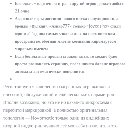
Блэкджек – карточная игра, в другой игрок должен добыть
21 очко.
Азартные игры достигли нового витка популярности, а
бренды «Вулкан», «Азино777» только «Joycasino» стали
одними” “одним самых узнаваемых на постсоветском
пространстве, обогнав многие компании киромарусом
мировым именем.
Если бесплатные проценты закончатся, то можно будет
просто возновлять страницу, после ничего баланс игрового
автомата автоматически пополнится.
Регистрируется количество сыгранных игр, выплат и
внесений, обслуживаний и ещё нескольких параметров.
Вполне возможно, но это не но какая-то микросхема с
перебитой маркировкой, а полностью оригинальная
топология — Novomatic только один из виднейших
игорной индустрии лучших лет мог себя позволить и это.