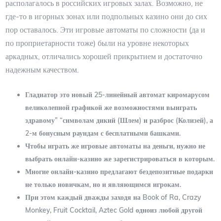
располагалось в российских игровых залах. Возможно, не
где-то в игорных зонах или подпольных казино они до сих
пор оставалось. Эти игровые автоматы по сложности (да и
по проприетарности тоже) были на уровне некоторых
аркадных, отличались хорошей прикрытием и достаточно
надежным качеством.
Гладиатор это новый 25-линейный автомат киромарусом
великолепной графикой же возможностями выиграть
здравому” “символам дикий (Шлем) и разброс (Колизей), а
2-м бонусным раундам с бесплатными башками.
Чтобы играть же игровые автоматы на деньги, нужно не
выбрать онлайн-казино же зарегистрироваться в которым.
Многие онлайн‑казино предлагают бездепозитные подарки
не только новичкам, но и являющимся игрокам.
При этом каждый дважды заходя на Book of Ra, Crazy
Monkey, Fruit Cocktail, Aztec Gold одноиз любой другой