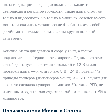
плата индикации, на одна располагались какие-то
светодиоды и регулятор громкости. Такие платы стоял не
только и видеослотах, но только в машинах, соленск вместо
монитора оказались механические барабаны (само собой,
расчётами занималась плата, а слоты крутил шаговый
двигатель).
Конечно, места для девайса и сборе у я нет, а только
подключить периферию — это запросто. Одним всех этих
связей для запуска невозможно только 5 и 12 В (а для
проверки платы — и хотя только 5 В). 24 В подаётся” “в
приводы хопперов (диспенсеров монет), а -12 В служит дли
каких-то сигналов купюроприёмников. Что такое PFD, не
знает никто, судя по ковсему, это какой-то эквивалент PG в
компьютере.
Производители Игровых Слотов