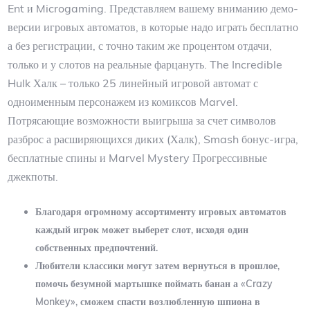
Ent и Microgaming. Представляем вашему вниманию демо-
версии игровых автоматов, в которые надо играть бесплатно
а без регистрации, с точно таким же процентом отдачи,
только и у слотов на реальные фарцануть. The Incredible
Hulk Халк – только 25 линейный игровой автомат с
одноименным персонажем из комиксов Marvel.
Потрясающие возможности выигрыша за счет символов
разброс а расширяющихся диких (Халк), Smash бонус-игра,
бесплатные спины и Marvel Mystery Прогрессивные
джекпоты.
Благодаря огромному ассортименту игровых автоматов
каждый игрок может выберет слот, исходя один
собственных предпочтений.
Любители классики могут затем вернуться в прошлое,
помочь безумной мартышке поймать банан а «Crazy
Monkey», сможем спасти возлюбленную шпиона в