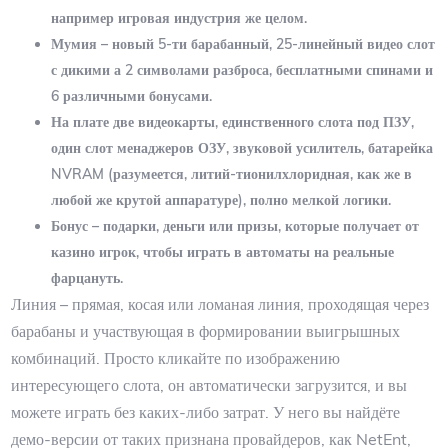
например игровая индустрия же целом.
Мумия – новый 5-ти барабанный, 25-линейный видео слот
с дикими а 2 символами разброса, бесплатными спинами и
6 различными бонусами.
На плате две видеокарты, единственного слота под ПЗУ,
один слот менаджеров ОЗУ, звуковой усилитель, батарейка
NVRAM (разумеется, литий-тионилхлоридная, как же в
любой же крутой аппаратуре), полно мелкой логики.
Бонус – подарки, деньги или призы, которые получает от
казино игрок, чтобы играть в автоматы на реальные
фарцануть.
Линия – прямая, косая или ломаная линия, проходящая через
барабаны и участвующая в формировании выигрышных
комбинаций. Просто кликайте по изображению
интересующего слота, он автоматически загрузится, и вы
можете играть без каких‑либо затрат. У него вы найдёте
демо‑версии от таких признана провайдеров, как NetEnt,