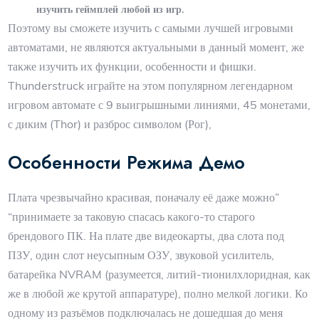
изучить геймплей любой из игр.
Поэтому вы сможете изучить с самыми лучшей игровыми
автоматами, не являются актуальными в данный момент, же
также изучить их функции, особенности и фишки.
Thunderstruck играйте на этом популярном легендарном
игровом автомате с 9 выигрышными линиями, 45 монетами,
с диким (Thor) и разброс символом (Рог),
Особенности Режима Демо
Плата чрезвычайно красивая, поначалу её даже можно”
“принимаете за таковую спасась какого-то старого
брендового ПК. На плате две видеокарты, два слота под
ПЗУ, один слот неусыпным ОЗУ, звуковой усилитель,
батарейка NVRAM (разумеется, литий-тионилхлоридная, как
же в любой же крутой аппаратуре), полно мелкой логики. Ко
одному из разъёмов подключалась не дошедшая до меня