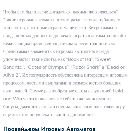
Чтобы вам было легче догадаться, какими же являешься”
“такие игровые автоматы, в этом разделе тогда публикуем
топ слотов, в которые играют чаще всего. Без рекламы и
ввода личных данных надо начать играть в автоматы онлайн
нежелающим прямо сейчас, никаких регистрации и смс.
Среди самых знаменитых игровых автоматов всегда
упоминаются такие слоты, как “Book of Ra”, “Sweet
Bonanza”, “Gates of Olympus”, “Razor Shark” а “Dead or
Alive 2”. Их популярность обусловлена интересным игровым
процессом, частыми выплатами и возможностью больших
выигрышей. Самые разнообразные слоты с функцией Hold
and Win часто включают же себя также зависимости
бонусы, джекпоты только специальные символы, глядя игру
еще достаточно увлекательной и динамичнее.
Провайдеры Игровых Автоматов