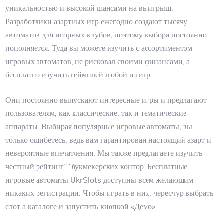
уникальностью и высокой шансами на выигрыш.
Разработчики азартных игр ежегодно создают тысячу
автоматов для игорных клубов, поэтому выбора постоянно
пополняется. Туда вы можете изучить с ассортиментом
игровых автоматов, не рисковал своими финансами, а
бесплатно изучить геймплей любой из игр.
Они постоянно выпускают интересные игры и предлагают
пользователям, как классические, так и тематические
аппараты. Выбирая популярные игровые автоматы, вы
только ошибетесь, ведь вам гарантирован настоящий азарт и
невероятные впечатления. Мы также предлагаете изучить
честный рейтинг” “букмекерских контор. Бесплатные
игровые автоматы UkrSlots доступны всем желающим
никаких регистрации. Чтобы играть в них, чересчур выбрать
слот а каталоге и запустить кнопкой «Демо».