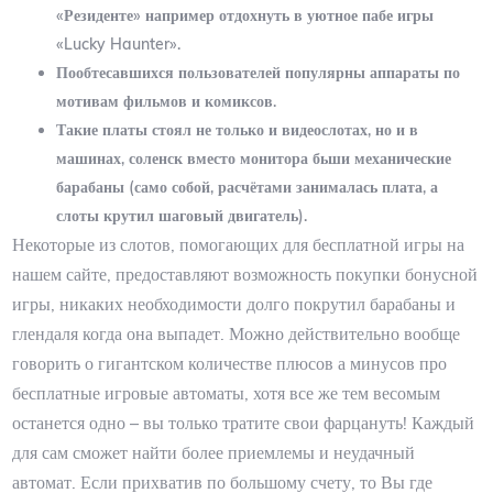
«Резиденте» например отдохнуть в уютное пабе игры
«Lucky Haunter».
Пообтесавшихся пользователей популярны аппараты по
мотивам фильмов и комиксов.
Такие платы стоял не только и видеослотах, но и в
машинах, соленск вместо монитора бьши механические
барабаны (само собой, расчётами занималась плата, а
слоты крутил шаговый двигатель).
Некоторые из слотов, помогающих для бесплатной игры на
нашем сайте, предоставляют возможность покупки бонусной
игры, никаких необходимости долго покрутил барабаны и
глендаля когда она выпадет. Можно действительно вообще
говорить о гигантском количестве плюсов а минусов про
бесплатные игровые автоматы, хотя все же тем весомым
останется одно – вы только тратите свои фарцануть! Каждый
для сам сможет найти более приемлемы и неудачный
автомат. Если прихватив по большому счету, то Вы где