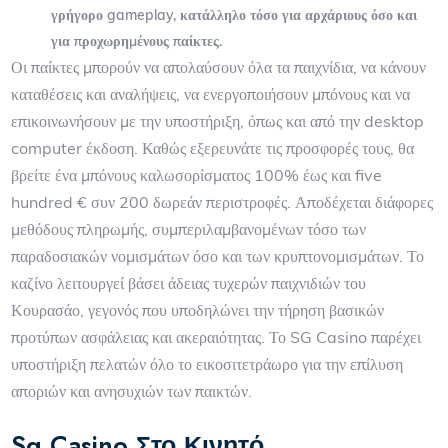
γρήγορο gameplay, κατάλληλο τόσο για αρχάριους όσο και
για προχωρημένους παίκτες.
Οι παίκτες μπορούν να απολαύσουν όλα τα παιχνίδια, να κάνουν
καταθέσεις και αναλήψεις, να ενεργοποιήσουν μπόνους και να
επικοινωνήσουν με την υποστήριξη, όπως και από την desktop
computer έκδοση. Καθώς εξερευνάτε τις προσφορές τους, θα
βρείτε ένα μπόνους καλωσορίσματος 100% έως και five
hundred € συν 200 δωρεάν περιστροφές. Αποδέχεται διάφορες
μεθόδους πληρωμής, συμπεριλαμβανομένων τόσο των
παραδοσιακών νομισμάτων όσο και των κρυπτονομισμάτων. Το
καζίνο λειτουργεί βάσει άδειας τυχερών παιχνιδιών του
Κουρασάο, γεγονός που υποδηλώνει την τήρηση βασικών
προτύπων ασφάλειας και ακεραιότητας. Το SG Casino παρέχει
υποστήριξη πελατών όλο το εικοσιτετράωρο για την επίλυση
αποριών και ανησυχιών των παικτών.
Sg Casino Στο Κινητό