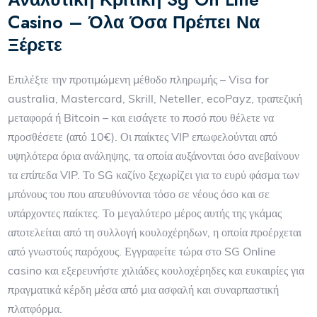
Casino – Όλα Όσα Πρέπει Να
Ξέρετε
Επιλέξτε την προτιμώμενη μέθοδο πληρωμής – Visa for
australia, Mastercard, Skrill, Neteller, ecoPayz, τραπεζική
μεταφορά ή Bitcoin – και εισάγετε το ποσό που θέλετε να
προσθέσετε (από 10€). Οι παίκτες VIP επωφελούνται από
υψηλότερα όρια ανάληψης, τα οποία αυξάνονται όσο ανεβαίνουν
τα επίπεδα VIP. Το SG καζίνο ξεχωρίζει για το ευρύ φάσμα των
μπόνους του που απευθύνονται τόσο σε νέους όσο και σε
υπάρχοντες παίκτες. Το μεγαλύτερο μέρος αυτής της γκάμας
αποτελείται από τη συλλογή κουλοχέρηδων, η οποία προέρχεται
από γνωστούς παρόχους. Εγγραφείτε τώρα στο SG Online
casino και εξερευνήστε χιλιάδες κουλοχέρηδες και ευκαιρίες για
πραγματικά κέρδη μέσα από μια ασφαλή και συναρπαστική
πλατφόρμα.