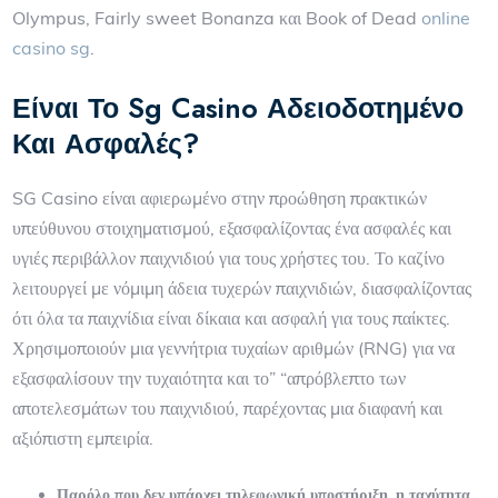
Olympus, Fairly sweet Bonanza και Book of Dead
online
casino sg
.
Είναι Το Sg Casino Αδειοδοτημένο
Και Ασφαλές?
SG Casino είναι αφιερωμένο στην προώθηση πρακτικών
υπεύθυνου στοιχηματισμού, εξασφαλίζοντας ένα ασφαλές και
υγιές περιβάλλον παιχνιδιού για τους χρήστες του. Το καζίνο
λειτουργεί με νόμιμη άδεια τυχερών παιχνιδιών, διασφαλίζοντας
ότι όλα τα παιχνίδια είναι δίκαια και ασφαλή για τους παίκτες.
Χρησιμοποιούν μια γεννήτρια τυχαίων αριθμών (RNG) για να
εξασφαλίσουν την τυχαιότητα και το” “απρόβλεπτο των
αποτελεσμάτων του παιχνιδιού, παρέχοντας μια διαφανή και
αξιόπιστη εμπειρία.
Παρόλο που δεν υπάρχει τηλεφωνική υποστήριξη, η ταχύτητα