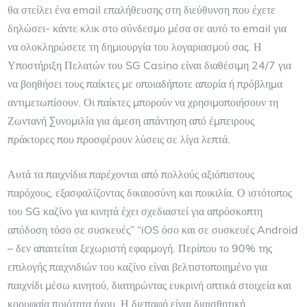
θα στείλει ένα email επαλήθευσης στη διεύθυνση που έχετε
δηλώσει- κάντε κλικ στο σύνδεσμο μέσα σε αυτό το email για
να ολοκληρώσετε τη δημιουργία του λογαριασμού σας. Η
Υποστήριξη Πελατών του SG Casino είναι διαθέσιμη 24/7 για
να βοηθήσει τους παίκτες με οποιαδήποτε απορία ή πρόβλημα
αντιμετωπίσουν. Οι παίκτες μπορούν να χρησιμοποιήσουν τη
Ζωντανή Συνομιλία για άμεση απάντηση από έμπειρους
πράκτορες που προσφέρουν λύσεις σε λίγα λεπτά.
Αυτά τα παιχνίδια παρέχονται από πολλούς αξιόπιστους
παρόχους, εξασφαλίζοντας δικαιοσύνη και ποικιλία. Ο ιστότοπος
του SG καζίνο για κινητά έχει σχεδιαστεί για απρόσκοπτη
απόδοση τόσο σε συσκευές” “iOS όσο και σε συσκευές Android
– δεν απαιτείται ξεχωριστή εφαρμογή. Περίπου το 90% της
επιλογής παιχνιδιών του καζίνο είναι βελτιστοποιημένο για
παιχνίδι μέσω κινητού, διατηρώντας ευκρινή οπτικά στοιχεία και
κορυφαία ποιότητα ήχου. Η διεπαφή είναι διαισθητική,