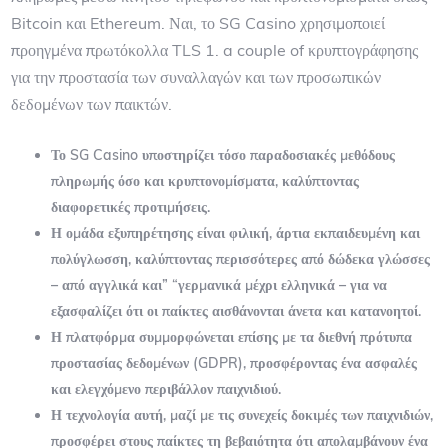
Bitcoin και Ethereum. Ναι, το SG Casino χρησιμοποιεί
προηγμένα πρωτόκολλα TLS 1. a couple of κρυπτογράφησης
για την προστασία των συναλλαγών και των προσωπικών
δεδομένων των παικτών.
Το SG Casino υποστηρίζει τόσο παραδοσιακές μεθόδους
πληρωμής όσο και κρυπτονομίσματα, καλύπτοντας
διαφορετικές προτιμήσεις.
Η ομάδα εξυπηρέτησης είναι φιλική, άρτια εκπαιδευμένη και
πολύγλωσση, καλύπτοντας περισσότερες από δώδεκα γλώσσες
– από αγγλικά και” “γερμανικά μέχρι ελληνικά – για να
εξασφαλίζει ότι οι παίκτες αισθάνονται άνετα και κατανοητοί.
Η πλατφόρμα συμμορφώνεται επίσης με τα διεθνή πρότυπα
προστασίας δεδομένων (GDPR), προσφέροντας ένα ασφαλές
και ελεγχόμενο περιβάλλον παιχνιδιού.
Η τεχνολογία αυτή, μαζί με τις συνεχείς δοκιμές των παιχνιδιών,
προσφέρει στους παίκτες τη βεβαιότητα ότι απολαμβάνουν ένα