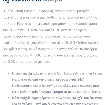
“Η δέσμευσή του για μια ασφαλή, απολαυστική εμπειρία
παιχνιδιού έχει κερδίσει μια σταθερή φήμη μεταξύ των Ελλήνων
παικτών. Επιπλέον, το γενναιόδωρο μπόνους καλωσορίσματος
του SG καζίνο -100% έως και 500€ συν 200 δωρεάν
περιστροφές- συνεχίζει να προσελκύει νέους παίκτες που
αναζητούν τόσο ψυχαγωγία όσο και αξία. Το SG Online casino
ξεχωρίζει για τη φιλική προς τους Έλληνες παίκτες πλατφόρμα
του, με πάνω από 4. 500 παιχνίδια από κορυφαίους παρόχους
και 300+ live casino games.
Η υποστήριξη πελατών στο SG Gambling establishment είναι
ένα από τα δυνατά του σημεία, προσφέροντας 24/7
διαθεσιμότητα μέσω ζωντανής συνομιλίας και electronic mail,
ώστε κάθε απορία ή τεχνικό ζήτημα να αντιμετωπίζεται άμεσα.
Κάθε παιχνίδι προσφέρεται σε πολλαπλές εκδοχές, καλύπτοντας
όλα τα γούστα – από απλές έως πιο σύνθετες παραλλαγές για