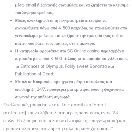
μέσω email ή ζωντανής συνομιλίας και να ζητήσετε το κλείσιμο
του λογαριασμού σας.
Μόλις ολοκληρώσετε την εγγραφή, είστε έτοιμοι να
ανακαλύψετε πάνω από 4. 500 παιχνίδια, να επωφεληθείτε από
γενναιόδωρα μπόνους και να ζήσετε την εμπειρία ενός online
καζίνο που βάζει τους παίκτες στο επίκεντρο.
Η κατηγορία φρουτάκια στο SG Online casino περιλαμβάνει
περισσότερους από 3. 500 τίτλους, με κορυφαία παιχνίδια όπως
τα Entrances of Olympus, Fairly sweet Bonanza και
Publication of Dead.
Με άδεια Κουρασάο, προηγμένα μέτρα ασφαλείας και
υποστήριξη 24/7, προσφέρει μια εμπειρία όπου η ψυχαγωγία
συναντά την απόλυτη σιγουριά.
Εναλλακτικά, μπορείτε να στείλετε email στο [email
protected] και να λάβετε λεπτομερείς απαντήσεις εντός 24
ωρών. Η εξυπηρέτηση πελατών είναι φιλική, επαγγελματική και
προσανατολισμένη στην άμεση επίλυση κάθε ζητήματος.”