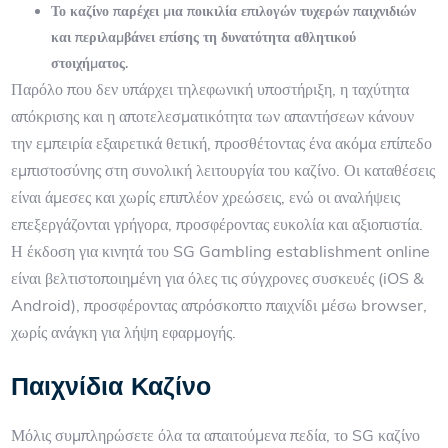
Το καζίνο παρέχει μια ποικιλία επιλογών τυχερών παιχνιδιών
και περιλαμβάνει επίσης τη δυνατότητα αθλητικού
στοιχήματος.
Παρόλο που δεν υπάρχει τηλεφωνική υποστήριξη, η ταχύτητα
απόκρισης και η αποτελεσματικότητα των απαντήσεων κάνουν
την εμπειρία εξαιρετικά θετική, προσθέτοντας ένα ακόμα επίπεδο
εμπιστοσύνης στη συνολική λειτουργία του καζίνο. Οι καταθέσεις
είναι άμεσες και χωρίς επιπλέον χρεώσεις, ενώ οι αναλήψεις
επεξεργάζονται γρήγορα, προσφέροντας ευκολία και αξιοπιστία.
Η έκδοση για κινητά του SG Gambling establishment online
είναι βελτιστοποιημένη για όλες τις σύγχρονες συσκευές (iOS &
Android), προσφέροντας απρόσκοπτο παιχνίδι μέσω browser,
χωρίς ανάγκη για λήψη εφαρμογής.
Παιχνίδια Καζίνο
Μόλις συμπληρώσετε όλα τα απαιτούμενα πεδία, το SG καζίνο