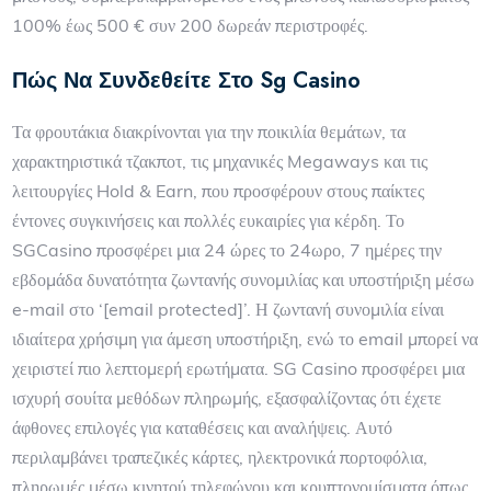
100% έως 500 € συν 200 δωρεάν περιστροφές.
Πώς Να Συνδεθείτε Στο Sg Casino
Τα φρουτάκια διακρίνονται για την ποικιλία θεμάτων, τα
χαρακτηριστικά τζακποτ, τις μηχανικές Megaways και τις
λειτουργίες Hold & Earn, που προσφέρουν στους παίκτες
έντονες συγκινήσεις και πολλές ευκαιρίες για κέρδη. Το
SGCasino προσφέρει μια 24 ώρες το 24ωρο, 7 ημέρες την
εβδομάδα δυνατότητα ζωντανής συνομιλίας και υποστήριξη μέσω
e-mail στο ‘[email protected]’. Η ζωντανή συνομιλία είναι
ιδιαίτερα χρήσιμη για άμεση υποστήριξη, ενώ το email μπορεί να
χειριστεί πιο λεπτομερή ερωτήματα. SG Casino προσφέρει μια
ισχυρή σουίτα μεθόδων πληρωμής, εξασφαλίζοντας ότι έχετε
άφθονες επιλογές για καταθέσεις και αναλήψεις. Αυτό
περιλαμβάνει τραπεζικές κάρτες, ηλεκτρονικά πορτοφόλια,
πληρωμές μέσω κινητού τηλεφώνου και κρυπτονομίσματα όπως