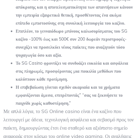
απόκρισης και η αποτελεσματικότητα των απαντήσεων κάνουν
την εμπειρία εξαιρετικά θετική, προσθέτοντας ένα ακόμα
επίπεδο εμπιστοσύνης στη συνολική λειτουργία του καζίνο.
Επιπλέον, το γενναιόδωρο μπόνους καλωσορίσματος του SG
καζίνο -100% έως και 500€ συν 200 δωρεάν περιστροφές-
συνεχίζει να προσελκύει νέους παίκτες που αναζητούν τόσο
ψυχαγωγία όσο και αξία.
Το SG Casino φροντίζει να συνδυάζει ευκολία και ασφάλεια
στις πληρωμές, προσφέροντας μια ποικιλία μεθόδων που
καλύπτουν κάθε προτίμηση.
Η επιβεβαίωση γίνεται σχεδόν ακαριαία και τα χρήματα
εμφανίζονται άμεσα, επιτρέποντάς” “σας να ξεκινήσετε το
παιχνίδι χωρίς καθυστέρηση.”
Με απλά λόγια, το SG Online casino είναι ένα καζίνο που
λειτουργεί με άδεια, τεχνολογική ασφάλεια και σεβασμό προς τον
παίκτη, δημιουργώντας έτσι ένα σταθερό και αξιόπιστο σημείο
αναφοράς στον κόσμο του online video gaming. Οι αναλήψεις