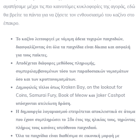
αγαπήσαμε μέχρι τις πιο καινοτόμες κυκλοφορίες της αγοράς, εδώ
θα βρείτε τα πάντα για να ζήσετε τον ενθουσιασμό του καζίνο στο
έπακρο.
Το καζίνο λειτουργεί με νόμιμη άδεια τυχερών παιχνιδιών,
διασφαλίζοντας ότι όλα τα παιχνίδια είναι δίκαια και ασφαλή
για τους παίκτες.
Αποδέχεται διάφορες μεθόδους πληρωμής,
συμπεριλαμβανομένων τόσο των παραδοσιακών νομισμάτων
όσο και των κρυπτονομισμάτων.
Δημοφιλείς τίτλοι όπως Kraken Bay, on the lookout for
Coins, Samurai Fury, Book of Meow και Joker Cashpot
υπόσχονται ατελείωτη δράση.
Η δημιουργία λογαριασμού επιτρέπεται αποκλειστικά σε άτομα
που έχουν συμπληρώσει το 18ο έτος της ηλικίας τους, τηρώντας
πλήρως τους κανόνες υπεύθυνου παιχνιδιού.
Όλα τα παιχνίδια είναι διαθέσιμα σε εικονική μορφή με