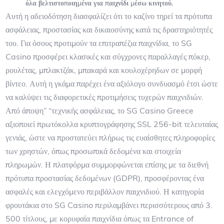
όλα βελτιστοποιημένα για παιχνίδι μέσω κινητού.
Αυτή η αδειοδότηση διασφαλίζει ότι το καζίνο τηρεί τα πρότυπα
ασφάλειας, προστασίας και δικαιοσύνης κατά τις δραστηριότητές
του. Για όσους προτιμούν τα επιτραπέζια παιχνίδια, το SG
Casino προσφέρει κλασικές και σύγχρονες παραλλαγές πόκερ,
ρουλέτας, μπλακτζάκ, μπακαρά και κουλοχέρηδων σε μορφή
βίντεο. Αυτή η γκάμα παρέχει ένα αξιόλογο συνδυασμό έτσι ώστε
να καλύψει τις διαφορετικές προτιμήσεις τυχερών παιχνιδιών.
Από άποψη” “τεχνικής ασφάλειας, το SG Casino Greece
αξιοποιεί πρωτόκολλα κρυπτογράφησης SSL 256-bit τελευταίας
γενιάς, ώστε να προστατεύει πλήρως τις ευαίσθητες πληροφορίες
των χρηστών, όπως προσωπικά δεδομένα και στοιχεία
πληρωμών. Η πλατφόρμα συμμορφώνεται επίσης με τα διεθνή
πρότυπα προστασίας δεδομένων (GDPR), προσφέροντας ένα
ασφαλές και ελεγχόμενο περιβάλλον παιχνιδιού. Η κατηγορία
φρουτάκια στο SG Casino περιλαμβάνει περισσότερους από 3.
500 τίτλους, με κορυφαία παιχνίδια όπως τα Entrance of