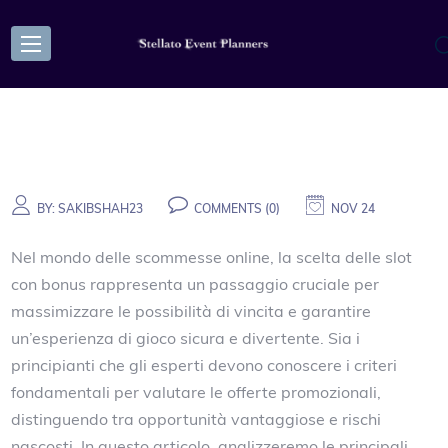
BY:
SAKIBSHAH23
COMMENTS (0)
NOV 24
Nel mondo delle scommesse online, la scelta delle slot
con bonus rappresenta un passaggio cruciale per
massimizzare le possibilità di vincita e garantire
un’esperienza di gioco sicura e divertente. Sia i
principianti che gli esperti devono conoscere i criteri
fondamentali per valutare le offerte promozionali,
distinguendo tra opportunità vantaggiose e rischi
nascosti. In questo articolo, analizzeremo le principali