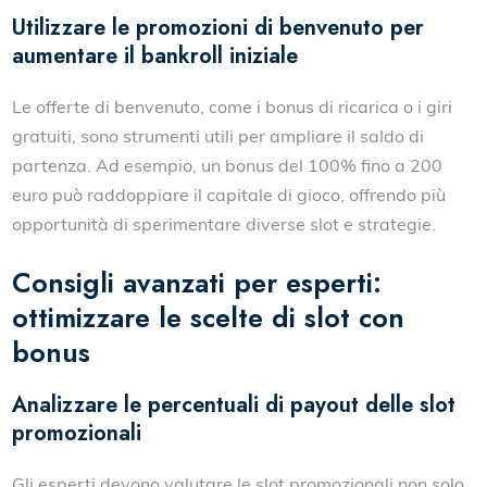
Utilizzare le promozioni di benvenuto per
aumentare il bankroll iniziale
Le offerte di benvenuto, come i bonus di ricarica o i giri
gratuiti, sono strumenti utili per ampliare il saldo di
partenza. Ad esempio, un bonus del 100% fino a 200
euro può raddoppiare il capitale di gioco, offrendo più
opportunità di sperimentare diverse slot e strategie.
Consigli avanzati per esperti:
ottimizzare le scelte di slot con
bonus
Analizzare le percentuali di payout delle slot
promozionali
Gli esperti devono valutare le slot promozionali non solo