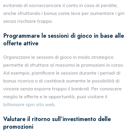
evitando di sovraccaricare il conto in caso di perdite,
anche sfruttando i bonus come leva per aumentare i giri
senza rischiare troppo.
Programmare le sessioni di gioco in base alle
offerte attive
Organizzare le sessioni di gioco in modo strategico
permette di sfruttare al massimo le promozioni in corso.
Ad esempio, pianificare le sessioni durante i periodi di
bonus ricarica o di cashback aumenta le possibilità di
vincere senza esporre troppo il bankroll. Per conoscere
meglio le offerte e le opportunità, puoi visitare il
billionaire spin sito web
.
Valutare il ritorno sull’investimento delle
promozioni