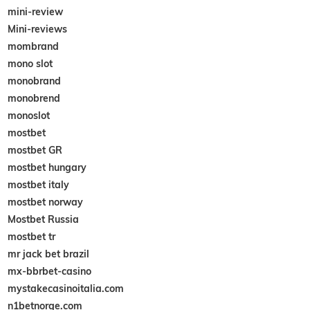
mini-review
Mini-reviews
mombrand
mono slot
monobrand
monobrend
monoslot
mostbet
mostbet GR
mostbet hungary
mostbet italy
mostbet norway
Mostbet Russia
mostbet tr
mr jack bet brazil
mx-bbrbet-casino
mystakecasinoitalia.com
n1betnorge.com