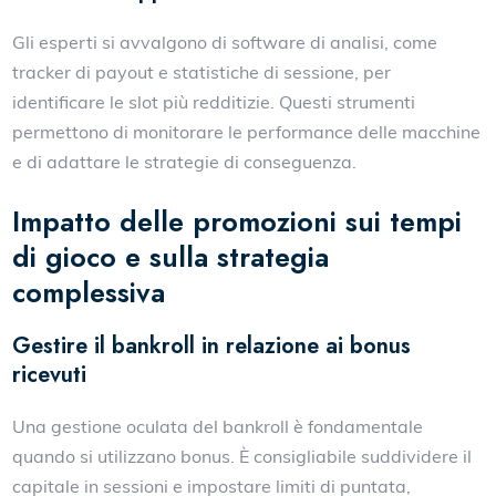
Gli esperti si avvalgono di software di analisi, come
tracker di payout e statistiche di sessione, per
identificare le slot più redditizie. Questi strumenti
permettono di monitorare le performance delle macchine
e di adattare le strategie di conseguenza.
Impatto delle promozioni sui tempi
di gioco e sulla strategia
complessiva
Gestire il bankroll in relazione ai bonus
ricevuti
Una gestione oculata del bankroll è fondamentale
quando si utilizzano bonus. È consigliabile suddividere il
capitale in sessioni e impostare limiti di puntata,