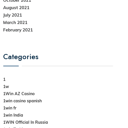
October 2021
August 2021
July 2021
March 2021
February 2021
Categories
1
1w
1Win AZ Casino
1win casino spanish
1win fr
1win India
1WIN Official In Russia