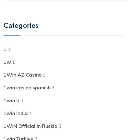
Categories
1
1
1w
1
1Win AZ Casino
1
1win casino spanish
3
1win fr
1
1win India
4
1WIN Official In Russia
3
1win Turkiye
3