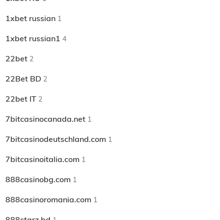
1xbet russian
1
1xbet russian1
4
22bet
2
22Bet BD
2
22bet IT
2
7bitcasinocanada.net
1
7bitcasinodeutschland.com
1
7bitcasinoitalia.com
1
888casinobg.com
1
888casinoromania.com
1
888starz bd
1