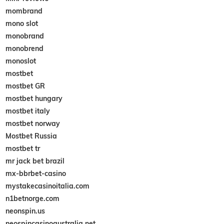
mombrand
mono slot
monobrand
monobrend
monoslot
mostbet
mostbet GR
mostbet hungary
mostbet italy
mostbet norway
Mostbet Russia
mostbet tr
mr jack bet brazil
mx-bbrbet-casino
mystakecasinoitalia.com
n1betnorge.com
neonspin.us
neospincasinoaustralia.net