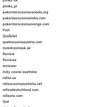
plinko UK
plinko_pl
pokerstarscasinocanada.org
pokerstarscasinoindia.com
pokerstarscasinosverige.com
Post
Qizilbilet
quatrocasinoaustria.com
razedcasinouk.uk
Review
Reviewe
reviewer
ricky casino australia
rollxo.us
rollxocasinoaustralia.net
rollxodeutschland.com
rollxonz.com
Slot