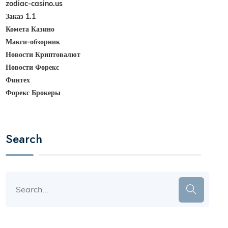
zodiac-casino.us
Заказ 1.1
Комета Казино
Макси-обзорник
Новости Криптовалют
Новости Форекс
Финтех
Форекс Брокеры
Search