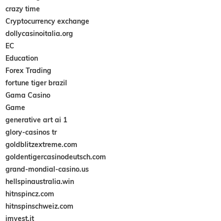
crazy time
Cryptocurrency exchange
dollycasinoitalia.org
EC
Education
Forex Trading
fortune tiger brazil
Gama Casino
Game
generative art ai 1
glory-casinos tr
goldblitzextreme.com
goldentigercasinodeutsch.com
grand-mondial-casino.us
hellspinaustralia.win
hitnspincz.com
hitnspinschweiz.com
imvest.it