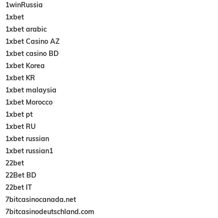
1winRussia
1xbet
1xbet arabic
1xbet Casino AZ
1xbet casino BD
1xbet Korea
1xbet KR
1xbet malaysia
1xbet Morocco
1xbet pt
1xbet RU
1xbet russian
1xbet russian1
22bet
22Bet BD
22bet IT
7bitcasinocanada.net
7bitcasinodeutschland.com