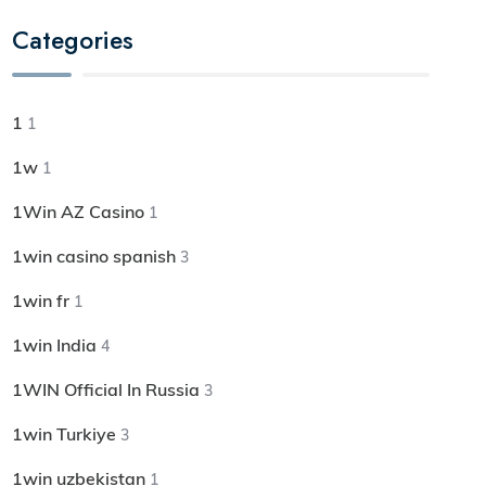
Categories
1
1
1w
1
1Win AZ Casino
1
1win casino spanish
3
1win fr
1
1win India
4
1WIN Official In Russia
3
1win Turkiye
3
1win uzbekistan
1