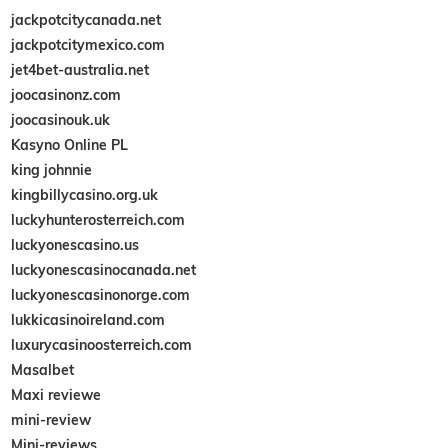
jackpotcitycanada.net
jackpotcitymexico.com
jet4bet-australia.net
joocasinonz.com
joocasinouk.uk
Kasyno Online PL
king johnnie
kingbillycasino.org.uk
luckyhunterosterreich.com
luckyonescasino.us
luckyonescasinocanada.net
luckyonescasinonorge.com
lukkicasinoireland.com
luxurycasinoosterreich.com
Masalbet
Maxi reviewe
mini-review
Mini-reviews