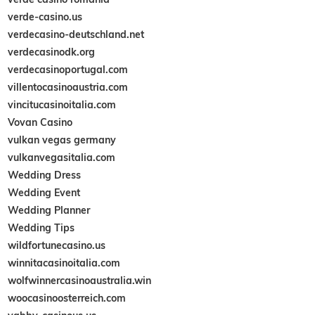
verde-casino.us
verdecasino-deutschland.net
verdecasinodk.org
verdecasinoportugal.com
villentocasinoaustria.com
vincitucasinoitalia.com
Vovan Casino
vulkan vegas germany
vulkanvegasitalia.com
Wedding Dress
Wedding Event
Wedding Planner
Wedding Tips
wildfortunecasino.us
winnitacasinoitalia.com
wolfwinnercasinoaustralia.win
woocasinoosterreich.com