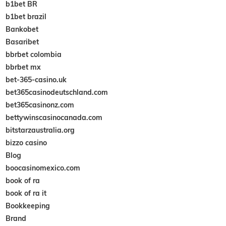
b1bet BR
b1bet brazil
Bankobet
Basaribet
bbrbet colombia
bbrbet mx
bet-365-casino.uk
bet365casinodeutschland.com
bet365casinonz.com
bettywinscasinocanada.com
bitstarzaustralia.org
bizzo casino
Blog
boocasinomexico.com
book of ra
book of ra it
Bookkeeping
Brand