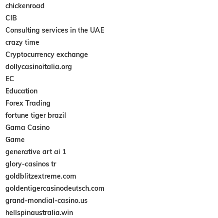
chickenroad
CIB
Consulting services in the UAE
crazy time
Cryptocurrency exchange
dollycasinoitalia.org
EC
Education
Forex Trading
fortune tiger brazil
Gama Casino
Game
generative art ai 1
glory-casinos tr
goldblitzextreme.com
goldentigercasinodeutsch.com
grand-mondial-casino.us
hellspinaustralia.win