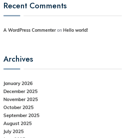
Recent Comments
A WordPress Commenter
on
Hello world!
Archives
January 2026
December 2025
November 2025
October 2025
September 2025
August 2025
July 2025