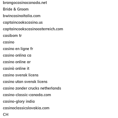
brangocasinocanada.net
Bride & Groom
bwincasinoitalia.com
captaincookscasino.us
captaincookscasinoosterreich.com
casibom tr
casino
casino en ligne fr
casino onlina ca
casino online ar
casinò online it
casino svensk licens
casino utan svensk licens
casino zonder crucks netherlands
casino-classic-canada.com
casino-glory india
casinoclassicslovakia.com
CH