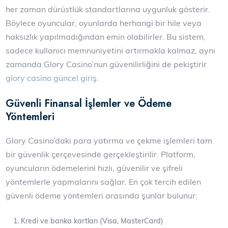
her zaman dürüstlük standartlarına uygunluk gösterir.
Böylece oyuncular, oyunlarda herhangi bir hile veya
haksızlık yapılmadığından emin olabilirler. Bu sistem,
sadece kullanıcı memnuniyetini artırmakla kalmaz, aynı
zamanda Glory Casino’nun güvenilirliğini de pekiştirir
glory casino güncel giriş
.
Güvenli Finansal İşlemler ve Ödeme
Yöntemleri
Glory Casino’daki para yatırma ve çekme işlemleri tam
bir güvenlik çerçevesinde gerçekleştirilir. Platform,
oyuncuların ödemelerini hızlı, güvenilir ve şifreli
yöntemlerle yapmalarını sağlar. En çok tercih edilen
güvenli ödeme yöntemleri arasında şunlar bulunur:
Kredi ve banka kartları (Visa, MasterCard)