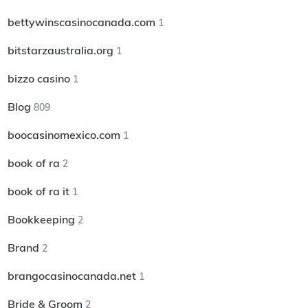
bettywinscasinocanada.com
1
bitstarzaustralia.org
1
bizzo casino
1
Blog
809
boocasinomexico.com
1
book of ra
2
book of ra it
1
Bookkeeping
2
Brand
2
brangocasinocanada.net
1
Bride & Groom
2