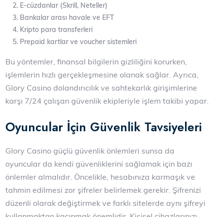
E-cüzdanlar (Skrill, Neteller)
Bankalar arası havale ve EFT
Kripto para transferleri
Prepaid kartlar ve voucher sistemleri
Bu yöntemler, finansal bilgilerin gizliliğini korurken,
işlemlerin hızlı gerçekleşmesine olanak sağlar. Ayrıca,
Glory Casino dolandırıcılık ve sahtekarlık girişimlerine
karşı 7/24 çalışan güvenlik ekipleriyle işlem takibi yapar.
Oyuncular İçin Güvenlik Tavsiyeleri
Glory Casino güçlü güvenlik önlemleri sunsa da
oyuncular da kendi güvenliklerini sağlamak için bazı
önlemler almalıdır. Öncelikle, hesabınıza karmaşık ve
tahmin edilmesi zor şifreler belirlemek gerekir. Şifrenizi
düzenli olarak değiştirmek ve farklı sitelerde aynı şifreyi
kullanmaktan kaçınmak önemlidir. Kişisel cihazlarınızı