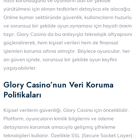
nasıl korunduğunu ve oyunların adil bir şekilde
yürütülmesi için alınan tedbirleri detaylıca ele alacağız.
Online kumar sektöründe güvenlik, kullanıcıların huzurlu
ve sorunsuz bir şekilde oyun oynaması için hayati önem
taşır. Glory Casino da bu anlayışla teknolojik altyapısını
güçlendirerek, hem kişisel verileri hem de finansal
işlemleri koruma altına almıştır. Böylece oyuncular, her
an güven içinde, sorunsuz bir şekilde oyun keyfini
yaşayabilirler.
Glory Casino’nun Veri Koruma
Politikaları
Kişisel verilerin güvenliği, Glory Casino için önceliklidir.
Platform, oyuncuların kimlik bilgilerini ve ödeme
detaylarını korumak amacıyla gelişmiş şifreleme
teknolojileri kullanır. Özellikle SSL (Secure Socket Layer)