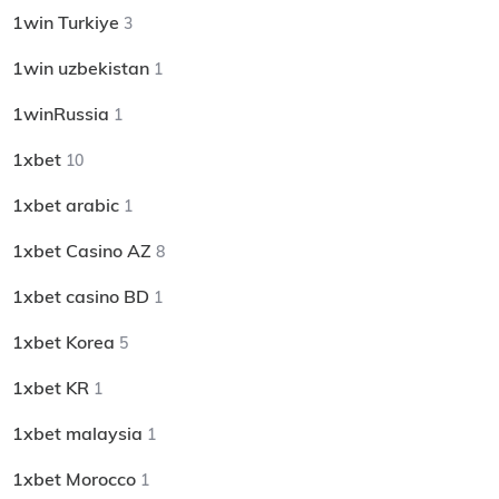
1win Turkiye
3
1win uzbekistan
1
1winRussia
1
1xbet
10
1xbet arabic
1
1xbet Casino AZ
8
1xbet casino BD
1
1xbet Korea
5
1xbet KR
1
1xbet malaysia
1
1xbet Morocco
1