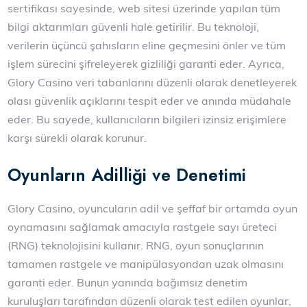
sertifikası sayesinde, web sitesi üzerinde yapılan tüm
bilgi aktarımları güvenli hale getirilir. Bu teknoloji,
verilerin üçüncü şahısların eline geçmesini önler ve tüm
işlem sürecini şifreleyerek gizliliği garanti eder. Ayrıca,
Glory Casino veri tabanlarını düzenli olarak denetleyerek
olası güvenlik açıklarını tespit eder ve anında müdahale
eder. Bu sayede, kullanıcıların bilgileri izinsiz erişimlere
karşı sürekli olarak korunur.
Oyunların Adilliği ve Denetimi
Glory Casino, oyuncuların adil ve şeffaf bir ortamda oyun
oynamasını sağlamak amacıyla rastgele sayı üreteci
(RNG) teknolojisini kullanır. RNG, oyun sonuçlarının
tamamen rastgele ve manipülasyondan uzak olmasını
garanti eder. Bunun yanında bağımsız denetim
kuruluşları tarafından düzenli olarak test edilen oyunlar,