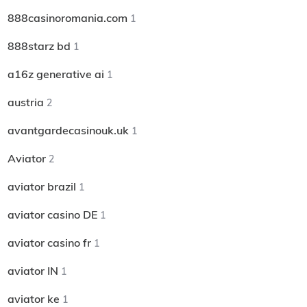
888casinoromania.com
1
888starz bd
1
a16z generative ai
1
austria
2
avantgardecasinouk.uk
1
Aviator
2
aviator brazil
1
aviator casino DE
1
aviator casino fr
1
aviator IN
1
aviator ke
1