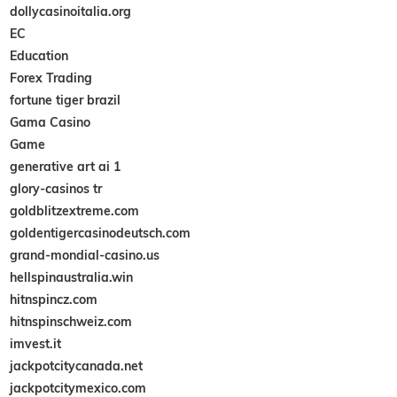
dollycasinoitalia.org
EC
Education
Forex Trading
fortune tiger brazil
Gama Casino
Game
generative art ai 1
glory-casinos tr
goldblitzextreme.com
goldentigercasinodeutsch.com
grand-mondial-casino.us
hellspinaustralia.win
hitnspincz.com
hitnspinschweiz.com
imvest.it
jackpotcitycanada.net
jackpotcitymexico.com