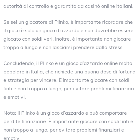
autorità di controllo e garantito da casinò online italiani.
Se sei un giocatore di Plinko, è importante ricordare che
il gioco è solo un gioco d’azzardo e non dovrebbe essere
giocato con soldi veri. Inoltre, è importante non giocare
troppo a lungo e non lasciarsi prendere dallo stress.
Concludendo, il Plinko è un gioco d’azzardo online molto
popolare in Italia, che richiede una buona dose di fortuna
e strategia per vincere. È importante giocare con soldi
finti e non troppo a lungo, per evitare problemi finanziari
e emotivi.
Nota: Il Plinko è un gioco d’azzardo e può comportare
perdite finanziarie. È importante giocare con soldi finti e
non troppo a lungo, per evitare problemi finanziari e
emotivi.