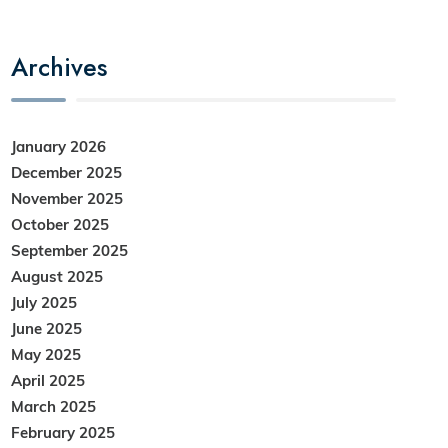
Archives
January 2026
December 2025
November 2025
October 2025
September 2025
August 2025
July 2025
June 2025
May 2025
April 2025
March 2025
February 2025