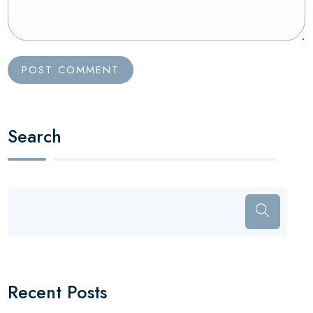
Search
Recent Posts