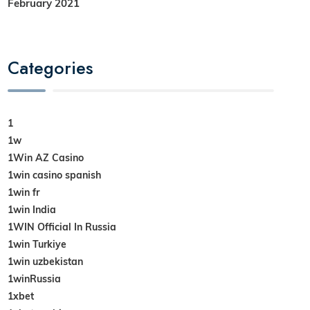
February 2021
Categories
1
1w
1Win AZ Casino
1win casino spanish
1win fr
1win India
1WIN Official In Russia
1win Turkiye
1win uzbekistan
1winRussia
1xbet