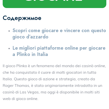
Содержимое
Scopri come giocare e vincere con questo
gioco d’azzardo
Le migliori piattaforme online per giocare
a Plinko in Italia
Il gioco Plinko è un fenomeno del mondo dei casinò online,
che ha conquistato il cuore di molti giocatori in tutta
Italia. Questo gioco di azione e strategia, creato da
Roger Thomas, è stato originariamente introdotto in un
casinò di Las Vegas, ma oggi è disponibile in molti siti
web di gioco online.