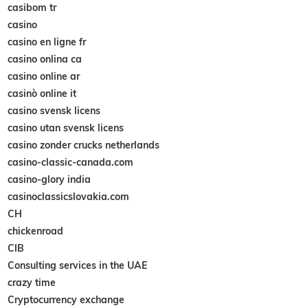
casibom tr
casino
casino en ligne fr
casino onlina ca
casino online ar
casinò online it
casino svensk licens
casino utan svensk licens
casino zonder crucks netherlands
casino-classic-canada.com
casino-glory india
casinoclassicslovakia.com
CH
chickenroad
CIB
Consulting services in the UAE
crazy time
Cryptocurrency exchange