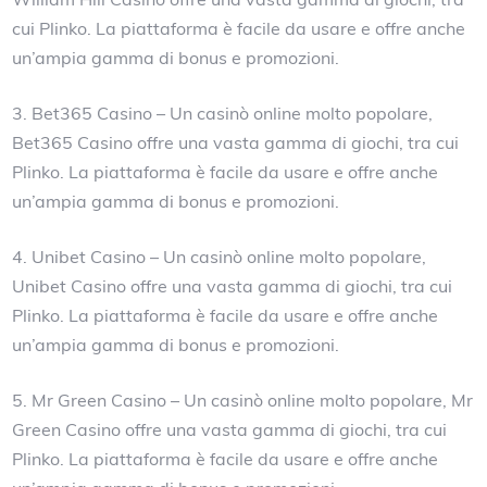
cui Plinko. La piattaforma è facile da usare e offre anche
un’ampia gamma di bonus e promozioni.
3. Bet365 Casino – Un casinò online molto popolare,
Bet365 Casino offre una vasta gamma di giochi, tra cui
Plinko. La piattaforma è facile da usare e offre anche
un’ampia gamma di bonus e promozioni.
4. Unibet Casino – Un casinò online molto popolare,
Unibet Casino offre una vasta gamma di giochi, tra cui
Plinko. La piattaforma è facile da usare e offre anche
un’ampia gamma di bonus e promozioni.
5. Mr Green Casino – Un casinò online molto popolare, Mr
Green Casino offre una vasta gamma di giochi, tra cui
Plinko. La piattaforma è facile da usare e offre anche