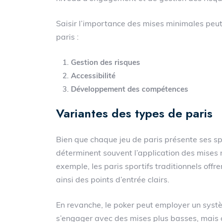
Saisir l’importance des mises minimales peu
paris :
Gestion des risques
Accessibilité
Développement des compétences
Variantes des types de paris
Bien que chaque jeu de paris présente ses spéc
déterminent souvent l’application des mises 
exemple, les paris sportifs traditionnels off
ainsi des points d’entrée clairs.
En revanche, le poker peut employer un systè
s’engager avec des mises plus basses, mais ce