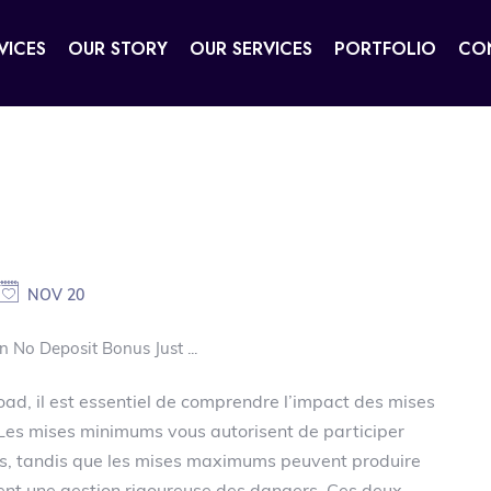
VICES
OUR STORY
OUR SERVICES
PORTFOLIO
CO
NOV 20
oad, il est essentiel de comprendre l’impact des mises
 Les mises minimums vous autorisent de participer
ts, tandis que les mises maximums peuvent produire
ent une gestion rigoureuse des dangers. Ces deux