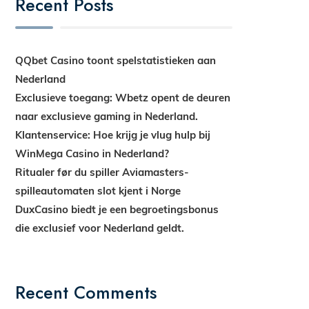
Recent Posts
QQbet Casino toont spelstatistieken aan
Nederland
Exclusieve toegang: Wbetz opent de deuren
naar exclusieve gaming in Nederland.
Klantenservice: Hoe krijg je vlug hulp bij
WinMega Casino in Nederland?
Ritualer før du spiller Aviamasters-
spilleautomaten slot kjent i Norge
DuxCasino biedt je een begroetingsbonus
die exclusief voor Nederland geldt.
Recent Comments