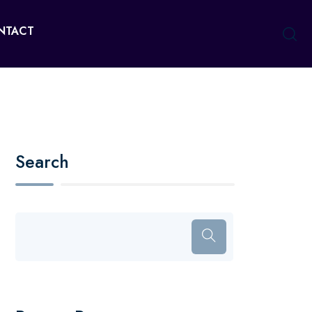
NTACT
Search