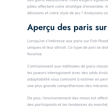
pôles affectent votre stratégie d’ensemble. 
décisions et votre style de jeu ? Analysons c
Aperçu des paris sur
Lorsqu’on s’intéresse aux paris sur Fish Road,
uniques et leur attrait. Ce type de pari se dist
favorise.
Contrairement aux méthodes de paris classiqu
les joueurs interagissent avec des odds évol
adaptabilité vous contraint à estimer en perm
une plus grande compréhension des mécanism
De plus, l’environnement des mises est affect
des participants et les tendances du marché