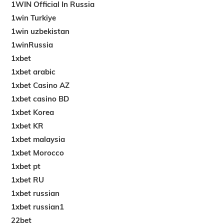
1WIN Official In Russia
1win Turkiye
1win uzbekistan
1winRussia
1xbet
1xbet arabic
1xbet Casino AZ
1xbet casino BD
1xbet Korea
1xbet KR
1xbet malaysia
1xbet Morocco
1xbet pt
1xbet RU
1xbet russian
1xbet russian1
22bet