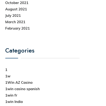
October 2021
August 2021
July 2021
March 2021
February 2021
Categories
1
1w
1Win AZ Casino
1win casino spanish
1win fr
1win India