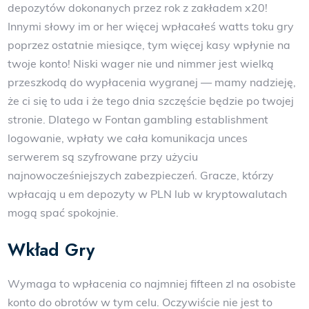
depozytów dokonanych przez rok z zakładem x20!
Innymi słowy im or her więcej wpłacałeś watts toku gry
poprzez ostatnie miesiące, tym więcej kasy wpłynie na
twoje konto! Niski wager nie und nimmer jest wielką
przeszkodą do wypłacenia wygranej — mamy nadzieję,
że ci się to uda i że tego dnia szczęście będzie po twojej
stronie. Dlatego w Fontan gambling establishment
logowanie, wpłaty we cała komunikacja unces
serwerem są szyfrowane przy użyciu
najnowocześniejszych zabezpieczeń. Gracze, którzy
wpłacają u em depozyty w PLN lub w kryptowalutach
mogą spać spokojnie.
Wkład Gry
Wymaga to wpłacenia co najmniej fifteen zl na osobiste
konto do obrotów w tym celu. Oczywiście nie jest to