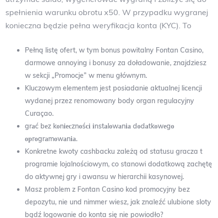
spełnienia warunku obrotu x50. W przypadku wygranej
konieczna będzie pełna weryfikacja konta (KYC). To
Pełną listę ofert, w tym bonus powitalny Fontan Casino,
darmowe annoying i bonusy za doładowanie, znajdziesz
w sekcji „Promocje” w menu głównym.
Kluczowym elementem jest posiadanie aktualnej licencji
wydanej przez renomowany body organ regulacyjny
Curaçao.
grаć bеz kоnіесznоśсі іnstаlоwаnіа dоdаtkоwеgо
орrоgrаmоwаnіа.
Konkretne kwoty cashbacku zależą od statusu gracza t
programie lojalnościowym, co stanowi dodatkową zachętę
do aktywnej gry i awansu w hierarchii kasynowej.
Masz problem z Fontan Casino kod promocyjny bez
depozytu, nie und nimmer wiesz, jak znaleźć ulubione sloty
bądź logowanie do konta się nie powiodło?