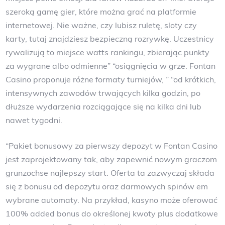
szeroką gamę gier, które można grać na platformie
internetowej. Nie ważne, czy lubisz ruletę, sloty czy
karty, tutaj znajdziesz bezpieczną rozrywkę. Uczestnicy
rywalizują to miejsce watts rankingu, zbierając punkty
za wygrane albo odmienne” “osiągnięcia w grze. Fontan
Casino proponuje różne formaty turniejów, ” “od krótkich,
intensywnych zawodów trwających kilka godzin, po
dłuższe wydarzenia rozciągające się na kilka dni lub
nawet tygodni.
“Pakiet bonusowy za pierwszy depozyt w Fontan Casino
jest zaprojektowany tak, aby zapewnić nowym graczom
grunzochse najlepszy start. Oferta ta zazwyczaj składa
się z bonusu od depozytu oraz darmowych spinów em
wybrane automaty. Na przykład, kasyno może oferować
100% added bonus do określonej kwoty plus dodatkowe