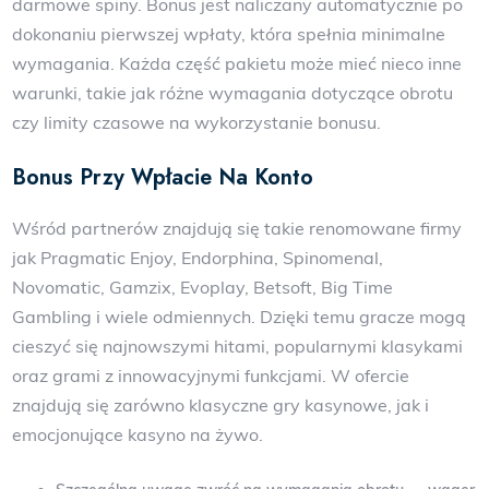
darmowe spiny. Bonus jest naliczany automatycznie po
dokonaniu pierwszej wpłaty, która spełnia minimalne
wymagania. Każda część pakietu może mieć nieco inne
warunki, takie jak różne wymagania dotyczące obrotu
czy limity czasowe na wykorzystanie bonusu.
Bonus Przy Wpłacie Na Konto
Wśród partnerów znajdują się takie renomowane firmy
jak Pragmatic Enjoy, Endorphina, Spinomenal,
Novomatic, Gamzix, Evoplay, Betsoft, Big Time
Gambling i wiele odmiennych. Dzięki temu gracze mogą
cieszyć się najnowszymi hitami, popularnymi klasykami
oraz grami z innowacyjnymi funkcjami. W ofercie
znajdują się zarówno klasyczne gry kasynowe, jak i
emocjonujące kasyno na żywo.