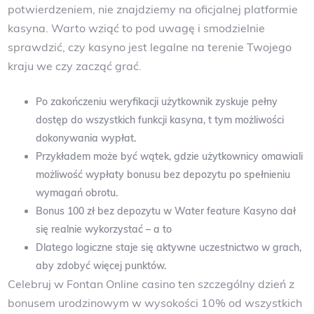
potwierdzeniem, nie znajdziemy na oficjalnej platformie
kasyna. Warto wziąć to pod uwagę i smodzielnie
sprawdzić, czy kasyno jest legalne na terenie Twojego
kraju we czy zacząć grać.
Po zakończeniu weryfikacji użytkownik zyskuje pełny
dostęp do wszystkich funkcji kasyna, t tym możliwości
dokonywania wypłat.
Przykładem może być wątek, gdzie użytkownicy omawiali
możliwość wypłaty bonusu bez depozytu po spełnieniu
wymagań obrotu.
Bonus 100 zł bez depozytu w Water feature Kasyno dał
się realnie wykorzystać – a to
Dlatego logiczne staje się aktywne uczestnictwo w grach,
aby zdobyć więcej punktów.
Celebruj w Fontan Online casino ten szczególny dzień z
bonusem urodzinowym w wysokości 10% od wszystkich