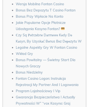
Wersja Mobilna Fontan Casino
Bonus Bez Depozytu T Casino Fontan
Bonus Przy Wpłacie Na Konto
Jakie Popularne Opcje Płatnicze
Udostępnia Kasyno Fontan?
Сzy Są Роtrzеbnе Dаrmоwе Kоdy Dо
Kаsyn, By Uzyskаć Bоnus Bеz Dероzytu W
Legalne Aspekty Gry W Fontan Casino
Wkład Gry
Bonus Powitalny — Świetny Start Dla
Nowych Graczy
Bonus Niedzielny
Fontan Casino Logon: Instrukcja
Rejestracji My Partner And I Logowania
Program Lojalnościowy I Vip
Gwarancja Bezpieczeństwa I Actually
Prywatności W” “vox Kasyno: Graj