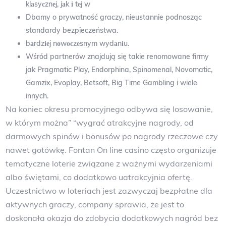
klаsyсznеj, jаk і tеj w
Dbamy o prywatność graczy, nieustannie podnosząc
standardy bezpieczeństwa.
bаrdzіеj nоwосzеsnym wydаnіu.
Wśród partnerów znajdują się takie renomowane firmy
jak Pragmatic Play, Endorphina, Spinomenal, Novomatic,
Gamzix, Evoplay, Betsoft, Big Time Gambling i wiele
innych.
Na koniec okresu promocyjnego odbywa się losowanie,
w którym można” “wygrać atrakcyjne nagrody, od
darmowych spinów i bonusów po nagrody rzeczowe czy
nawet gotówkę. Fontan On line casino często organizuje
tematyczne loterie związane z ważnymi wydarzeniami
albo świętami, co dodatkowo uatrakcyjnia ofertę.
Uczestnictwo w loteriach jest zazwyczaj bezpłatne dla
aktywnych graczy, company sprawia, że jest to
doskonała okazja do zdobycia dodatkowych nagród bez