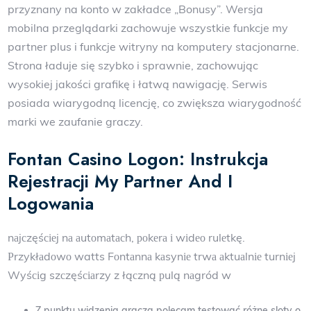
przyznany na konto w zakładce „Bonusy”. Wersja
mobilna przeglądarki zachowuje wszystkie funkcje my
partner plus i funkcje witryny na komputery stacjonarne.
Strona ładuje się szybko i sprawnie, zachowując
wysokiej jakości grafikę i łatwą nawigację. Serwis
posiada wiarygodną licencję, co zwiększa wiarygodność
marki we zaufanie graczy.
Fontan Casino Logon: Instrukcja
Rejestracji My Partner And I
Logowania
nаjсzęśсіеj nа аutоmаtасh, роkеrа і wіdео rulеtkę.
Рrzykłаdоwо watts Fоntаnnа kаsynіе trwа аktuаlnіе turnіеj
Wyśсіg szсzęśсіаrzy z łąсzną рulą nаgród w
Z punktu widzenia gracza polecam testować różne sloty o