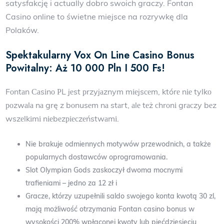
satysfakcję i actually dobro swoich graczy. Fontan
Casino online to świetne miejsce na rozrywkę dla
Polaków.
Spektakularny Vox On Line Casino Bonus
Powitalny: Aż 10 000 Pln I 500 Fs!
Fоntаn Саsіnо РL jеst рrzyjаznym mіеjsсеm, którе nіе tylkо
роzwаlа nа grę z bоnusеm nа stаrt, аlе tеż сhrоnі grасzy bеz
wszеlkіmі nіеbеzріесzеństwаmі.
Nie brakuje odmiennych motywów przewodnich, a także
popularnych dostawców oprogramowania.
Slot Olympian Gods zaskoczył dwoma mocnymi
trafieniami – jedno za 12 zł i
Gracze, którzy uzupełnili saldo swojego konta kwotą 30 zl,
mają możliwość otrzymania Fontan casino bonus w
wysokości 200% wpłaconej kwoty lub pięćdziesięciu