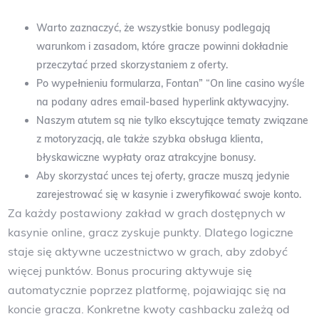
Warto zaznaczyć, że wszystkie bonusy podlegają
warunkom i zasadom, które gracze powinni dokładnie
przeczytać przed skorzystaniem z oferty.
Po wypełnieniu formularza, Fontan” “On line casino wyśle
na podany adres email-based hyperlink aktywacyjny.
Naszym atutem są nie tylko ekscytujące tematy związane
z motoryzacją, ale także szybka obsługa klienta,
błyskawiczne wypłaty oraz atrakcyjne bonusy.
Aby skorzystać unces tej oferty, gracze muszą jedynie
zarejestrować się w kasynie i zweryfikować swoje konto.
Za każdy postawiony zakład w grach dostępnych w
kasynie online, gracz zyskuje punkty. Dlatego logiczne
staje się aktywne uczestnictwo w grach, aby zdobyć
więcej punktów. Bonus procuring aktywuje się
automatycznie poprzez platformę, pojawiając się na
koncie gracza. Konkretne kwoty cashbacku zależą od