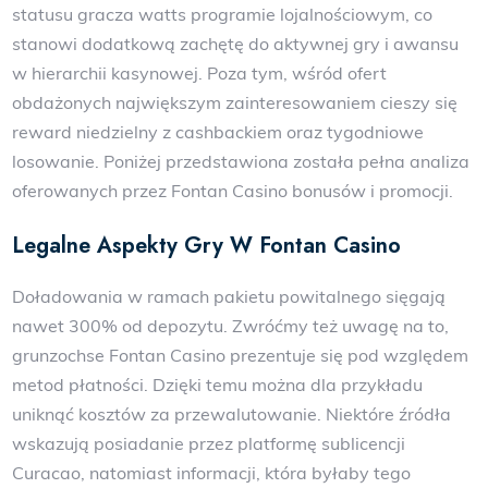
statusu gracza watts programie lojalnościowym, co
stanowi dodatkową zachętę do aktywnej gry i awansu
w hierarchii kasynowej. Poza tym, wśród ofert
obdażonych największym zainteresowaniem cieszy się
reward niedzielny z cashbackiem oraz tygodniowe
losowanie. Poniżej przedstawiona została pełna analiza
oferowanych przez Fontan Casino bonusów i promocji.
Legalne Aspekty Gry W Fontan Casino
Doładowania w ramach pakietu powitalnego sięgają
nawet 300% od depozytu. Zwróćmy też uwagę na to,
grunzochse Fontan Casino prezentuje się pod względem
metod płatności. Dzięki temu można dla przykładu
uniknąć kosztów za przewalutowanie. Niektóre źródła
wskazują posiadanie przez platformę sublicencji
Curacao, natomiast informacji, która byłaby tego