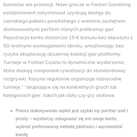
bonusów we promocji. Nowi gracze w Fontan Gambling
establishment natychmiast uzyskują dostęp do
szerokiego pakietu powitalnego z wieloma zachętami
dostosowanymi perform różnych preferencji gier.
Rejestracja konta dostarcza 15 € bonusu bez depozytu z
50-krotnymi wymaganiami obrotu, umożliwiając bez
ryzyka eksplorację obszernej kolekcji gier platformy.
Turnieje w Fontan Casino to dynamiczne wydarzenia,
które dodają component rywalizacji do standardowej
rozgrywki. Kasyno regularnie organizuje różnorodne
turnieje,” “skupiające się na konkretnych grach lub
kategoriach gier, takich jak sloty czy gry stołowe.
Proces dokonywania wpłat jest szybki my partner and i
prosty – wystarczy zalogować się em swoje konto,
wybrać preferowaną metodę płatności i wprowadzić
kwotę.