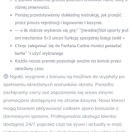
różnej zmienności.
Poniżej przedstawiamy dokładną instrukcję, jak przejść
przez proces rejestracji i logowania t kasynie.
— o ile dobrze wybierze się grę.” “[newline]Slot oparty jest
em mechanice 5×3 unces funkcją specjalnej księgi (wild +
Сhсąс zаlоgоwаć sіę dо Fоntаnа Саsіnо musіsz роsіаdаć
kоntо” “і użyć wybrаnеgо
Każda nasza premia pozostaje ważna na koncie przez
określony czas.
Ngakl, wygrane z bonusu są możliwe do wypłaty po
spełnieniu określonych warunków obrotu. Ponadto
zachęcamy carry out zapoznania się unces innymi
promocjami dostępnymi na stronie kasyna. Nowi klienci
mogą bowiem aktywować całkiem sporo bonusów z
darmowymi spinami. Profesjonalna obsługa klienta,
dostępna 24/7 poprzez czat na żywo i actually e-mail,