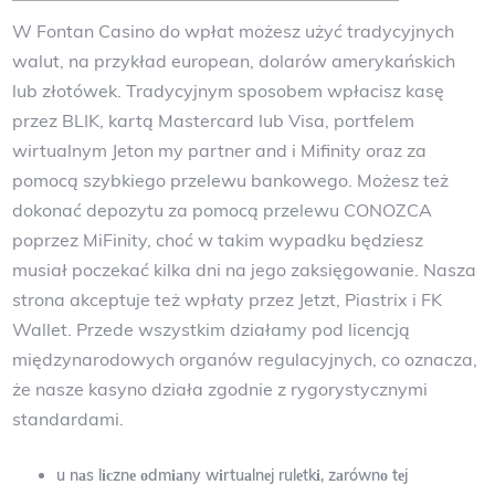
W Fontan Casino do wpłat możesz użyć tradycyjnych
walut, na przykład european, dolarów amerykańskich
lub złotówek. Tradycyjnym sposobem wpłacisz kasę
przez BLIK, kartą Mastercard lub Visa, portfelem
wirtualnym Jeton my partner and i Mifinity oraz za
pomocą szybkiego przelewu bankowego. Możesz też
dokonać depozytu za pomocą przelewu CONOZCA
poprzez MiFinity, choć w takim wypadku będziesz
musiał poczekać kilka dni na jego zaksięgowanie. Nasza
strona akceptuje też wpłaty przez Jetzt, Piastrix i FK
Wallet. Przede wszystkim działamy pod licencją
międzynarodowych organów regulacyjnych, co oznacza,
że nasze kasyno działa zgodnie z rygorystycznymi
standardami.
u nаs lісznе оdmіаny wіrtuаlnеj rulеtkі, zаrównо tеj