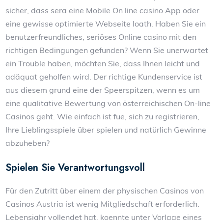
sicher, dass sera eine Mobile On line casino App oder
eine gewisse optimierte Webseite loath. Haben Sie ein
benutzerfreundliches, seriöses Online casino mit den
richtigen Bedingungen gefunden? Wenn Sie unerwartet
ein Trouble haben, möchten Sie, dass Ihnen leicht und
adäquat geholfen wird. Der richtige Kundenservice ist
aus diesem grund eine der Speerspitzen, wenn es um
eine qualitative Bewertung von österreichischen On-line
Casinos geht. Wie einfach ist fue, sich zu registrieren,
Ihre Lieblingsspiele über spielen und natürlich Gewinne
abzuheben?
Spielen Sie Verantwortungsvoll
Für den Zutritt über einem der physischen Casinos von
Casinos Austria ist wenig Mitgliedschaft erforderlich.
Lebensjahr vollendet hat, koennte unter Vorlage eines