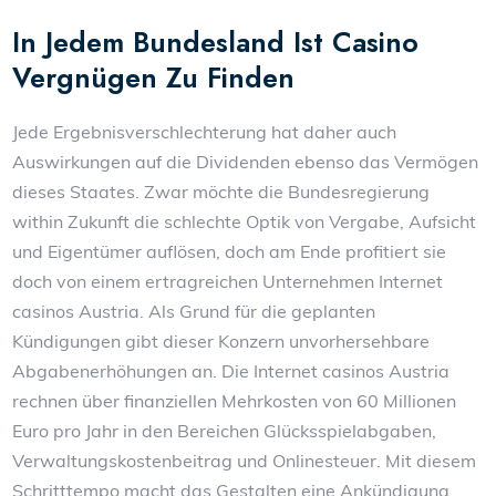
In Jedem Bundesland Ist Casino
Vergnügen Zu Finden
Jede Ergebnisverschlechterung hat daher auch
Auswirkungen auf die Dividenden ebenso das Vermögen
dieses Staates. Zwar möchte die Bundesregierung
within Zukunft die schlechte Optik von Vergabe, Aufsicht
und Eigentümer auflösen, doch am Ende profitiert sie
doch von einem ertragreichen Unternehmen Internet
casinos Austria. Als Grund für die geplanten
Kündigungen gibt dieser Konzern unvorhersehbare
Abgabenerhöhungen an. Die Internet casinos Austria
rechnen über finanziellen Mehrkosten von 60 Millionen
Euro pro Jahr in den Bereichen Glücksspielabgaben,
Verwaltungskostenbeitrag und Onlinesteuer. Mit diesem
Schritttempo macht das Gestalten eine Ankündigung