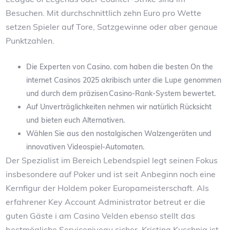
Besuchen. Mit durchschnittlich zehn Euro pro Wette
setzen Spieler auf Tore, Satzgewinne oder aber genaue
Punktzahlen.
Die Experten von Casino. com haben die besten On the
internet Casinos 2025 akribisch unter die Lupe genommen
und durch dem präzisen Casino-Rank-System bewertet.
Auf Unverträglichkeiten nehmen wir natürlich Rücksicht
und bieten euch Alternativen.
Wählen Sie aus den nostalgischen Walzengeräten und
innovativen Videospiel-Automaten.
Der Spezialist im Bereich Lebendspiel legt seinen Fokus
insbesondere auf Poker und ist seit Anbeginn noch eine
Kernfigur der Holdem poker Europameisterschaft. Als
erfahrener Key Account Administrator betreut er die
guten Gäste i am Casino Velden ebenso stellt das
bestmögliche Serviceniveau sicher. Kristina Kuschnig ist