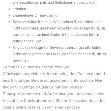
wie Einzahlungslimits und Selbstsperren anzubieten.
erhalten.
angenehmes Online-Casino
Selbstverständlich steht Wien seinen Bundesländern in
nichts aufgrund, und bietet sowohl in der Hauptstadt, als
auch im or her Umland Baden Internet casinos für ein
aufregendes Spiel.
Es gibt keine Gage für Gewinne ebenso fast alle Spieler
nichts abbekommen im Laufe jeder Zeit mehr Cash, als sie
gewinnen.
Seit über 10 Jahren unterstützen wir
Glücksspielbegeisterte, indem wir jedes Casino anhand
eins 8-stufigen Bewertungssystems untersuchen. Hier
finden Sie Echtgeld Casinos mit den besten
Bonusprogrammen und Auszahlungsquoten sowie eine
Vielzahl an Spielautomaten. Stellen Sie sicher, dass das
casino online österreich von einer seriösen