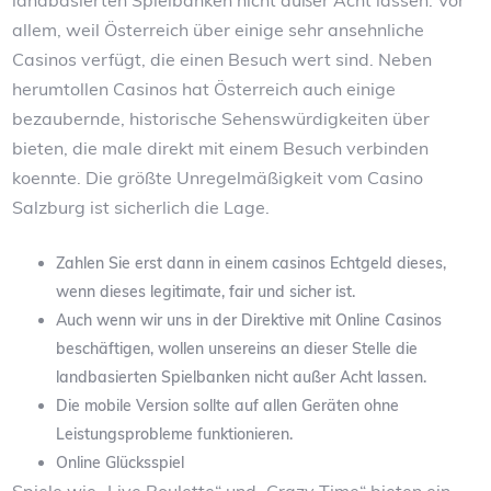
landbasierten Spielbanken nicht außer Acht lassen. Vor
allem, weil Österreich über einige sehr ansehnliche
Casinos verfügt, die einen Besuch wert sind. Neben
herumtollen Casinos hat Österreich auch einige
bezaubernde, historische Sehenswürdigkeiten über
bieten, die male direkt mit einem Besuch verbinden
koennte. Die größte Unregelmäßigkeit vom Casino
Salzburg ist sicherlich die Lage.
Zahlen Sie erst dann in einem casinos Echtgeld dieses,
wenn dieses legitimate, fair und sicher ist.
Auch wenn wir uns in der Direktive mit Online Casinos
beschäftigen, wollen unsereins an dieser Stelle die
landbasierten Spielbanken nicht außer Acht lassen.
Die mobile Version sollte auf allen Geräten ohne
Leistungsprobleme funktionieren.
Online Glücksspiel