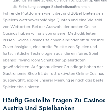
garantieren faire Spielabläufe, den Schutz der Spieler und
die Einhaltung strenger Sicherheitsmaßnahmen.
Führende Plattformen wie Ivibet und 20Bet bieten den
Spielern wettbewerbsfähige Quoten und eine Vielzahl
von Wettarten. Bei der Auswahl der besten Online-
Casinos haben wir uns von unserer Methodik leiten
lassen. Solche Casinos zeichnen einander oft durch ihre
Zuverlässigkeit, eine breite Palette von Spielen und
fortschrittliche Technologien aus, die ein faires Spiel
ebenso” “living room Schutz der Spielerdaten
gewährleisten. Auf genau dieser Grundlage haben der
Gastronomie Shop 52 der attraktivsten Online-Casinos
ausgewählt, expire unserer Meinung je nach das beste
Spielerlebnis bieten.
Häufig Gestellte Fragen Zu Casinos
Austria Und Spielbanken