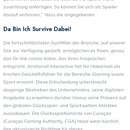
zuverlässig anfertigen. So können Sie sich als Spieler
darauf verlassen,” “dass die angegebenen
Da Bin Ich Survive Dabei!
Die fortschrittlichsten Suchfilter der Branche, auf unserer
Site zur Verfügung gestellt, ermöglichen es Ihnen, genau
das On line casino dabei, das Ihren Ansprüchen
entspricht. Aristocrat Interactive hat Nir Hakarmeli als
frischen Geschäftsführer für die Bereiche iGaming sowie
Sport ernannt. Diese Entscheidung unterstreicht
dasjenige Bestreben des Unternehmens, seine digitalen
Angebote zu erweitern darüber hinaus seine Präsenz auf
den globalen Glücksspiel- und Sportwetten-Märkten
auszubauen. Die Glücksspielbehörde von Curaçao
(Curaçao Gaming Authority, CGA) head wear kürzlich
ihre aktualisierte Richtlinie für dieses