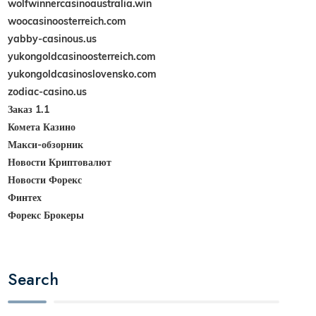
wolfwinnercasinoaustralia.win
woocasinoosterreich.com
yabby-casinous.us
yukongoldcasinoosterreich.com
yukongoldcasinoslovensko.com
zodiac-casino.us
Заказ 1.1
Комета Казино
Макси-обзорник
Новости Криптовалют
Новости Форекс
Финтех
Форекс Брокеры
Search