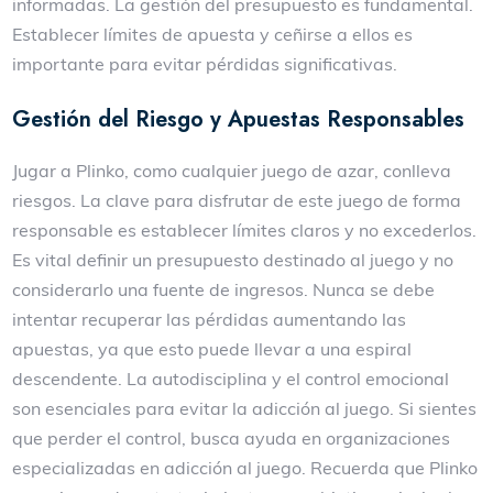
informadas. La gestión del presupuesto es fundamental.
Establecer límites de apuesta y ceñirse a ellos es
importante para evitar pérdidas significativas.
Gestión del Riesgo y Apuestas Responsables
Jugar a Plinko, como cualquier juego de azar, conlleva
riesgos. La clave para disfrutar de este juego de forma
responsable es establecer límites claros y no excederlos.
Es vital definir un presupuesto destinado al juego y no
considerarlo una fuente de ingresos. Nunca se debe
intentar recuperar las pérdidas aumentando las
apuestas, ya que esto puede llevar a una espiral
descendente. La autodisciplina y el control emocional
son esenciales para evitar la adicción al juego. Si sientes
que perder el control, busca ayuda en organizaciones
especializadas en adicción al juego. Recuerda que Plinko