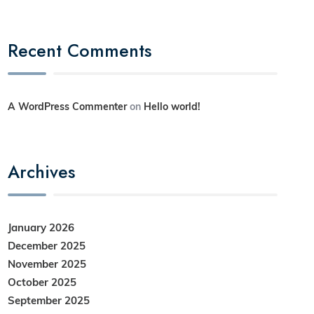
Recent Comments
A WordPress Commenter
on
Hello world!
Archives
January 2026
December 2025
November 2025
October 2025
September 2025