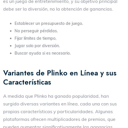
es un juego de entretenimiento, y su objetivo principal
debe ser la diversión, no la obtención de ganancias.
Establecer un presupuesto de juego.
No perseguir pérdidas.
Fijar límites de tiempo.
Jugar solo por diversión.
Buscar ayuda si es necesario.
Variantes de Plinko en Línea y sus
Características
A medida que Plinko ha ganado popularidad, han
surgido diversas variantes en línea, cada una con sus
propias características y particularidades. Algunas
plataformas ofrecen multiplicadores de premios, que
pueden aumentar significativamente las ganancias.