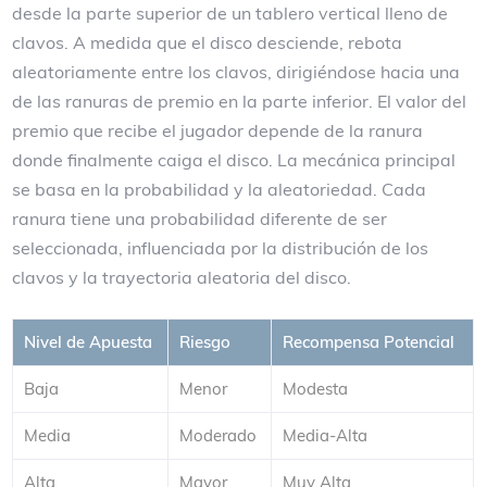
desde la parte superior de un tablero vertical lleno de
clavos. A medida que el disco desciende, rebota
aleatoriamente entre los clavos, dirigiéndose hacia una
de las ranuras de premio en la parte inferior. El valor del
premio que recibe el jugador depende de la ranura
donde finalmente caiga el disco. La mecánica principal
se basa en la probabilidad y la aleatoriedad. Cada
ranura tiene una probabilidad diferente de ser
seleccionada, influenciada por la distribución de los
clavos y la trayectoria aleatoria del disco.
Nivel de Apuesta
Riesgo
Recompensa Potencial
Baja
Menor
Modesta
Media
Moderado
Media-Alta
Alta
Mayor
Muy Alta