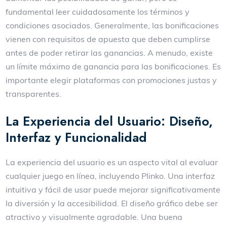
fundamental leer cuidadosamente los términos y
condiciones asociados. Generalmente, las bonificaciones
vienen con requisitos de apuesta que deben cumplirse
antes de poder retirar las ganancias. A menudo, existe
un límite máximo de ganancia para las bonificaciones. Es
importante elegir plataformas con promociones justas y
transparentes.
La Experiencia del Usuario: Diseño,
Interfaz y Funcionalidad
La experiencia del usuario es un aspecto vital al evaluar
cualquier juego en línea, incluyendo Plinko. Una interfaz
intuitiva y fácil de usar puede mejorar significativamente
la diversión y la accesibilidad. El diseño gráfico debe ser
atractivo y visualmente agradable. Una buena