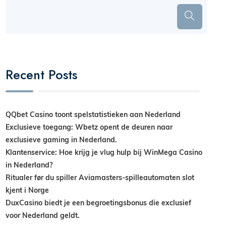
Recent Posts
QQbet Casino toont spelstatistieken aan Nederland
Exclusieve toegang: Wbetz opent de deuren naar
exclusieve gaming in Nederland.
Klantenservice: Hoe krijg je vlug hulp bij WinMega Casino
in Nederland?
Ritualer før du spiller Aviamasters-spilleautomaten slot
kjent i Norge
DuxCasino biedt je een begroetingsbonus die exclusief
voor Nederland geldt.