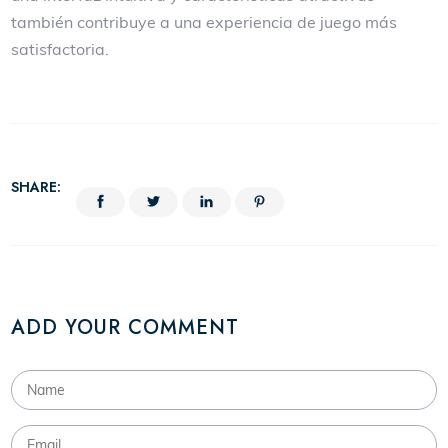
también contribuye a una experiencia de juego más
satisfactoria.
SHARE:
ADD YOUR COMMENT