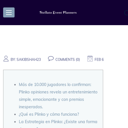
BY:
SAKIBSHAH23
COMMENTS (0)
FEB 6
Más de 10.000 jugadores lo confirman:
Plinko opiniones revela un entretenimiento
simple, emocionante y con premios
inesperados.
¿Qué es Plinko y cómo funciona?
La Estrategia en Plinko: ¿Existe una forma