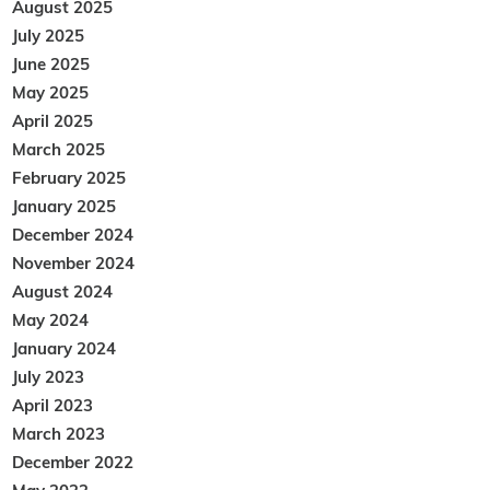
August 2025
July 2025
June 2025
May 2025
April 2025
March 2025
February 2025
January 2025
December 2024
November 2024
August 2024
May 2024
January 2024
July 2023
April 2023
March 2023
December 2022