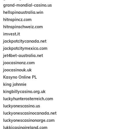
grand-mondial-casino.us
hellspinaustralia.win
hitnspincz.com
hitnspinschweiz.com
imvest.it
jackpotcitycanada.net
jackpotcitymexico.com
jet4bet-australia.net
joocasinonz.com
joocasinouk.uk
Kasyno Online PL
king johnnie
kingbillycasino.org.uk
luckyhunterosterreich.com
luckyonescasino.us
luckyonescasinocanada.net
luckyonescasinonorge.com
lukkicasinoireland.com