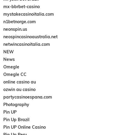
mx-bbrbet-casino
mystakecasinoitalia.com
n1betnorge.com
neonspin.us
neospincasinoaustralia.net
netwincasinoitalia.com
NEW
News
Omegle
Omegle CC
online casino au
ozwin au casino
partycasinoespana.com
Photography
Pin UP
Pin Up Brazil
Pin UP Online Casino
Pin Up Peru