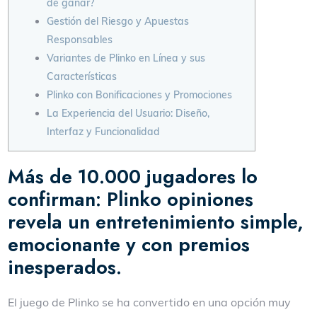
de ganar?
Gestión del Riesgo y Apuestas
Responsables
Variantes de Plinko en Línea y sus
Características
Plinko con Bonificaciones y Promociones
La Experiencia del Usuario: Diseño,
Interfaz y Funcionalidad
Más de 10.000 jugadores lo
confirman: Plinko opiniones
revela un entretenimiento simple,
emocionante y con premios
inesperados.
El juego de Plinko se ha convertido en una opción muy