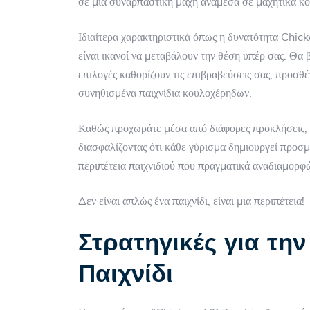
σε μια συναρπαστική μάχη ανάμεσα σε μαχητικά κο
Ιδιαίτερα χαρακτηριστικά όπως η δυνατότητα Chi
είναι ικανοί να μεταβάλουν την θέση υπέρ σας. Θα 
επιλογές καθορίζουν τις επιβραβεύσεις σας, προσθ
συνηθισμένα παιχνίδια κουλοχέρηδων.
Καθώς προχωράτε μέσα από διάφορες προκλήσεις, τ
διασφαλίζοντας ότι κάθε γύρισμα δημιουργεί προσ
περιπέτεια παιχνιδιού που πραγματικά αναδιαμορφ
Δεν είναι απλώς ένα παιχνίδι, είναι μια περιπέτεια!
Στρατηγικές για τη
Παιχνίδι