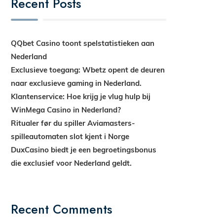
Recent Posts
QQbet Casino toont spelstatistieken aan
Nederland
Exclusieve toegang: Wbetz opent de deuren
naar exclusieve gaming in Nederland.
Klantenservice: Hoe krijg je vlug hulp bij
WinMega Casino in Nederland?
Ritualer før du spiller Aviamasters-
spilleautomaten slot kjent i Norge
DuxCasino biedt je een begroetingsbonus
die exclusief voor Nederland geldt.
Recent Comments