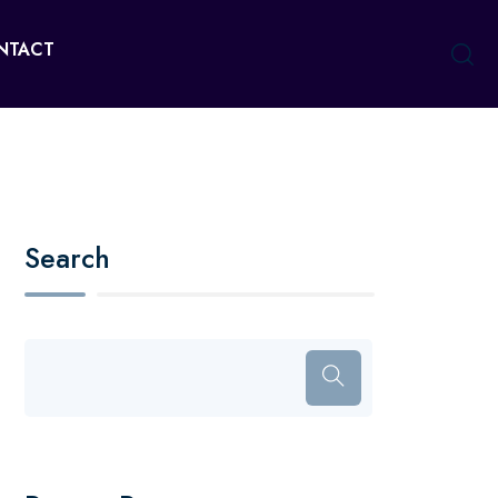
NTACT
Search