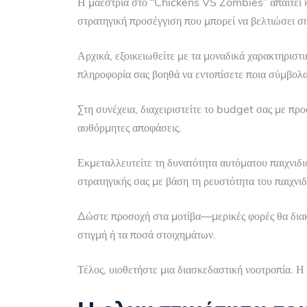
Η μαεστρία στο “Chickens VS Zombies” απαιτεί κ
στρατηγική προσέγγιση που μπορεί να βελτιώσει ση
Αρχικά, εξοικειωθείτε με τα μοναδικά χαρακτηριστ
πληροφορία σας βοηθά να εντοπίσετε ποια σύμβολα
Στη συνέχεια, διαχειριστείτε το budget σας με προ
αυθόρμητες αποφάσεις.
Εκμεταλλευτείτε τη δυνατότητα αυτόματου παιχνιδ
στρατηγικής σας με βάση τη ρευστότητα του παιχνιδ
Δώστε προσοχή στα μοτίβα—μερικές φορές θα διακρ
στιγμή ή τα ποσά στοιχημάτων.
Τέλος, υιοθετήστε μια διασκεδαστική νοοτροπία. Η