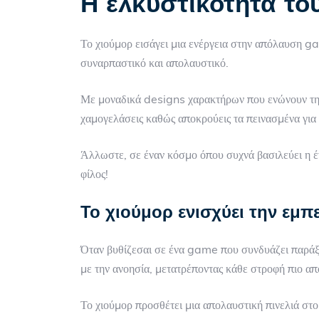
Η ελκυστικότητα το
Το χιούμορ εισάγει μια ενέργεια στην απόλαυση ga
συναρπαστικό και απολαυστικό.
Με μοναδικά designs χαρακτήρων που ενώνουν την 
χαμογελάσεις καθώς αποκρούεις τα πεινασμένα για
Άλλωστε, σε έναν κόσμο όπου συχνά βασιλεύει η έν
φίλος!
Το χιούμορ ενισχύει την εμπε
Όταν βυθίζεσαι σε ένα game που συνδυάζει παράξε
με την ανοησία, μετατρέποντας κάθε στροφή πιο απ
Το χιούμορ προσθέτει μια απολαυστική πινελιά στ