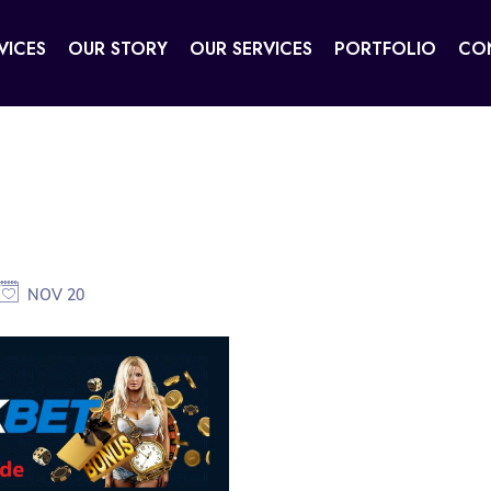
VICES
OUR STORY
OUR SERVICES
PORTFOLIO
CO
NOV 20