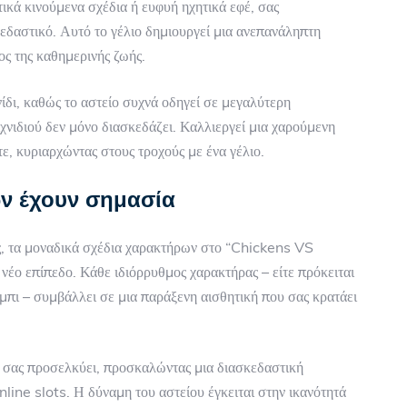
ικά κινούμενα σχέδια ή ευφυή ηχητικά εφέ, σας
κεδαστικό. Αυτό το γέλιο δημιουργεί μια ανεπανάληπτη
ος της καθημερινής ζωής.
νίδι, καθώς το αστείο συχνά οδηγεί σε μεγαλύτερη
χνιδιού δεν μόνο διασκεδάζει. Καλλιεργεί μια χαρούμενη
ε, κυριαρχώντας στους τροχούς με ένα γέλιο.
ν έχουν σημασία
σας, τα μοναδικά σχέδια χαρακτήρων στο “Chickens VS
έο επίπεδο. Κάθε ιδιόρρυθμος χαρακτήρας – είτε πρόκειται
όμπι – συμβάλλει σε μια παράξενη αισθητική που σας κρατάει
 σας προσελκύει, προσκαλώντας μια διασκεδαστική
line slots. Η δύναμη του αστείου έγκειται στην ικανότητά