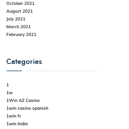
October 2021
August 2021
July 2021
March 2021
February 2021
Categories
1
1w
1Win AZ Casino
1win casino spanish
1win fr
1win India