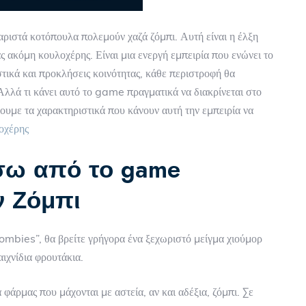
αριστά κοτόπουλα πολεμούν χαζά ζόμπι. Αυτή είναι η έλξη
 ακόμη κουλοχέρης. Είναι μια ενεργή εμπειρία που ενώνει το
στικά και προκλήσεις κοινότητας, κάθε περιστροφή θα
λλά τι κάνει αυτό το game πραγματικά να διακρίνεται στο
ουμε τα χαρακτηριστικά που κάνουν αυτή την εμπειρία να
οχέρης
ίσω από το game
ν Ζόμπι
mbies”, θα βρείτε γρήγορα ένα ξεχωριστό μείγμα χιούμορ
ιχνίδια φρουτάκια.
φάρμας που μάχονται με αστεία, αν και αδέξια, ζόμπι. Σε