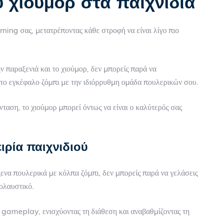
υ χιούμορ στα παιχνίδια
ming σας, μετατρέποντας κάθε στροφή να είναι λίγο πιο
παραξενιά και το χιούμορ, δεν μπορείς παρά να
 το εγκέφαλο ζόμπι με την ιδιόρρυθμη ομάδα πουλερικών σου.
ταση, το χιούμορ μπορεί όντως να είναι ο καλύτερός σας
ιρία παιχνιδιού
να πουλερικά με κόλπα ζόμπι, δεν μπορείς παρά να γελάσεις
ολαυστικό.
ο gameplay, ενισχύοντας τη διάθεση και αναβαθμίζοντας τη