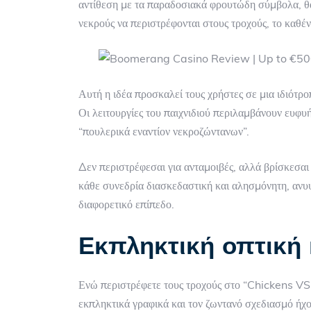
αντίθεση με τα παραδοσιακά φρουτώδη σύμβολα, θ
νεκρούς να περιστρέφονται στους τροχούς, το καθέ
Αυτή η ιδέα προσκαλεί τους χρήστες σε μια ιδιότρο
Οι λειτουργίες του παιχνιδιού περιλαμβάνουν ευφυ
“πουλερικά εναντίον νεκροζώντανων”.
Δεν περιστρέφεσαι για ανταμοιβές, αλλά βρίσκεσαι 
κάθε συνεδρία διασκεδαστική και αλησμόνητη, ανυψ
διαφορετικό επίπεδο.
Εκπληκτική οπτική 
Ενώ περιστρέφετε τους τροχούς στο “Chickens VS 
εκπληκτικά γραφικά και τον ζωντανό σχεδιασμό ήχο