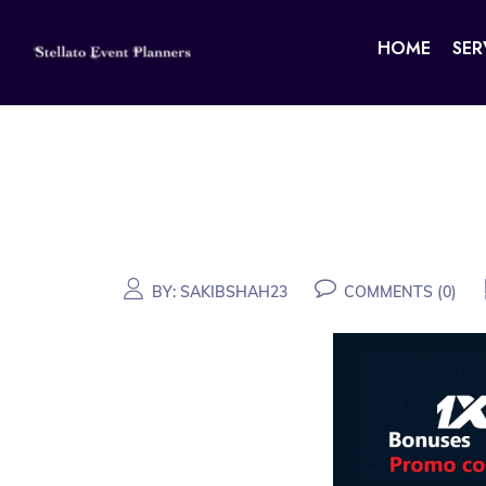
HOME
SER
BY:
SAKIBSHAH23
COMMENTS (0)