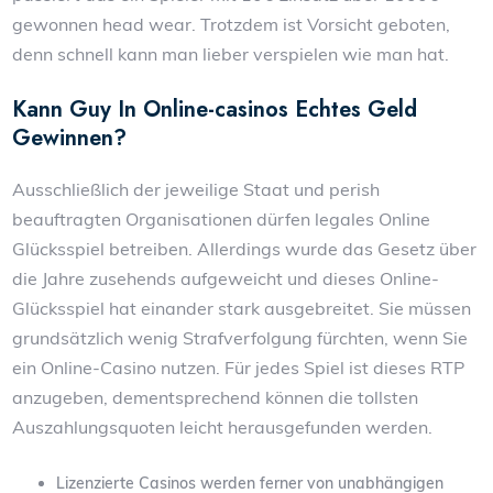
gewonnen head wear. Trotzdem ist Vorsicht geboten,
denn schnell kann man lieber verspielen wie man hat.
Kann Guy In Online-casinos Echtes Geld
Gewinnen?
Ausschließlich der jeweilige Staat und perish
beauftragten Organisationen dürfen legales Online
Glücksspiel betreiben. Allerdings wurde das Gesetz über
die Jahre zusehends aufgeweicht und dieses Online-
Glücksspiel hat einander stark ausgebreitet. Sie müssen
grundsätzlich wenig Strafverfolgung fürchten, wenn Sie
ein Online-Casino nutzen. Für jedes Spiel ist dieses RTP
anzugeben, dementsprechend können die tollsten
Auszahlungsquoten leicht herausgefunden werden.
Lizenzierte Casinos werden ferner von unabhängigen