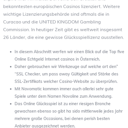
bekanntesten europäischen Casinos lizenziert. Weitere
wichtige Lizenzierungsbehörde sind oftmals die in
Curacao und die UNITED KINGDOM Gambling
Commission. In heutiger Zeit gibt es weltweit insgesamt
26 Länder, die eine gewisse Glücksspiellizenz ausstellen.
In diesem Abschnitt werfen wir einen Blick auf die Top five
Online Echtgeld Internet casinos in Österreich.
Daher gebrauchen wir Werkzeuge auf welche art den”
“SSL Checker, um pass away Gültigkeit und Stärke des
SSL-Zertifikats welcher Casino-Website zu überprüfen.
Mit Novomatic kommen immer auch allerlei sehr gute
Spiele unter dem Namen Novoline zum Anwendung.
Das Online Glücksspiel ist zu einer riesigen Branche
gewachsen ebenso so gibt ha sido mittlerweile jedes Jahr
mehrere große Occasions, bei denen perish besten
Anbieter ausgezeichnet werden.