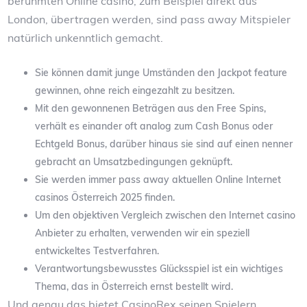
berühmten Online casino, zum Beispiel direkt aus
London, übertragen werden, sind pass away Mitspieler
natürlich unkenntlich gemacht.
Sie können damit junge Umständen den Jackpot feature
gewinnen, ohne reich eingezahlt zu besitzen.
Mit den gewonnenen Beträgen aus den Free Spins,
verhält es einander oft analog zum Cash Bonus oder
Echtgeld Bonus, darüber hinaus sie sind auf einen nenner
gebracht an Umsatzbedingungen geknüpft.
Sie werden immer pass away aktuellen Online Internet
casinos Österreich 2025 finden.
Um den objektiven Vergleich zwischen den Internet casino
Anbieter zu erhalten, verwenden wir ein speziell
entwickeltes Testverfahren.
Verantwortungsbewusstes Glücksspiel ist ein wichtiges
Thema, das in Österreich ernst bestellt wird.
Und genau das bietet CasinoRex seinen Spielern