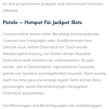
für ihre progressiven Jackpots und innovativen Features
bekannt.
Pistolo – Hotspot Für Jackpot Slots
Casinos online bieten unter Berufung auf europäische
Lizenzen aus Fanghiglia oder Großbritannien ihre
Dienste auch within Österreich an. Doch wurde
diesbezüglich bislang von Seiten dieser Republik
Österreich nicht wirklich viel unternommen. Es gibt
weder, wie in Deutschland, irgendwelche Gewinne,
perish von Spielern zurückgefordert wurden. Noch wurde
auch nur eine gewisse einzige legale Seite bisher dazu
gezwungen, seine Dienstleistungen throughout
Österreich einzustellen.
Zertifizierungen und Bestätigungen von unabhängigen