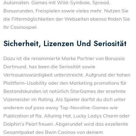
Automaten. Games mit Wild-Symbole, Spread,
Bonusrunden, Freispielen sowie vieles mehr. Nutzen Sie
die Filtermöglichkeiten der Webseiten ebenso finden Sie
Ihr Casinospiel.
Sicherheit, Lizenzen Und Seriosität
Dazu ist die renommierte Marke Partner von Borussia
Dortmund, has been die Seriosität sowie
Vertrauenswürdigkeit unterstreicht. Aufgrund der hohen
Plattform-Usability oder den Marketing promotions für
Bestandskunden ist natürlich StarGames der ersehnte
Vizemeister im Rating. Als Spieler darfst du dich unter
anderem auf pass away Top-Novoline-Games wie
Publication of Ra, Alluring Hot, Lucky Ladys Charm oder
Dolphin’s Pearl freuen. Abgerundet wird das exzellente
Gesamtpaket des Bwin Casinos von deinem