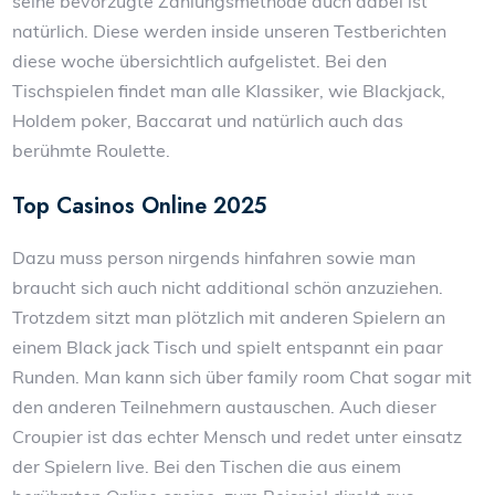
seine bevorzugte Zahlungsmethode auch dabei ist
natürlich. Diese werden inside unseren Testberichten
diese woche übersichtlich aufgelistet. Bei den
Tischspielen findet man alle Klassiker, wie Blackjack,
Holdem poker, Baccarat und natürlich auch das
berühmte Roulette.
Top Casinos Online 2025
Dazu muss person nirgends hinfahren sowie man
braucht sich auch nicht additional schön anzuziehen.
Trotzdem sitzt man plötzlich mit anderen Spielern an
einem Black jack Tisch und spielt entspannt ein paar
Runden. Man kann sich über family room Chat sogar mit
den anderen Teilnehmern austauschen. Auch dieser
Croupier ist das echter Mensch und redet unter einsatz
der Spielern live. Bei den Tischen die aus einem