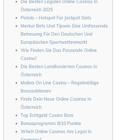
Die Besten Legalen Online Casinos In
Österreich 2025
Pistolo – Hotspot Für Jackpot Slots
Merkur Bets Und Tipwin: Eine Umfassende
Betreuung Für Den Deutschen Und
Europäischen Sportwettenmarkt
Wie Finden Sie Das Passende Online
Casino?
Die Besten Landbasierten Casinos In
Österreich
Malina On Line Casino – Regelmäßige
Bonusaktionen
Finde Dein Neue Online Casinos In
Österreich
Top Echtgeld Casino Boni
Bonusprogramm: 8/10 Punkte
Which Online Casinos Are Legal In
Germany?