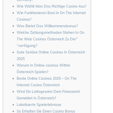
Wie Wählt Man Das Richtige Casino Aus?
Wie Funktionieren Boni In On The Internet
Casinos?
Was Bietet Das Willkommensbonus?
Welche Zahlungsmethoden Stehen In On
The Web Casinos Österreich Zu Der”
“verfügung?
Gute Seriöse Online Casinos In Österreich
2025
Warum In Online-casinos Within
Österreich Spielen?
Beste Online Casinos 2025 – On The
Internet Casino Österreich
Wird Ein Lottogewinn Dem Finanzamt
Gemeldet In Österreich?
Lokalisierte Spielerlebnisse
So Erhalten Sie Einen Casino Bonus