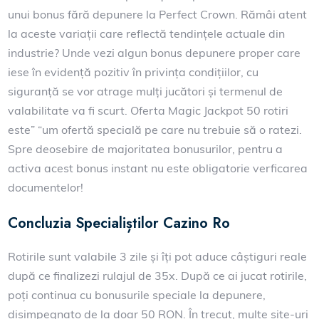
unui bonus fără depunere la Perfect Crown. Rămâi atent
la aceste variații care reflectă tendințele actuale din
industrie? Unde vezi algun bonus depunere proper care
iese în evidență pozitiv în privința condițiilor, cu
siguranță se vor atrage mulți jucători și termenul de
valabilitate va fi scurt. Oferta Magic Jackpot 50 rotiri
este” “um ofertă specială pe care nu trebuie să o ratezi.
Spre deosebire de majoritatea bonusurilor, pentru a
activa acest bonus instant nu este obligatorie verficarea
documentelor!
Concluzia Specialiștilor Cazino Ro
Rotirile sunt valabile 3 zile și îți pot aduce câștiguri reale
după ce finalizezi rulajul de 35x. După ce ai jucat rotirile,
poți continua cu bonusurile speciale la depunere,
disimpegnato de la doar 50 RON. În trecut, multe site-uri