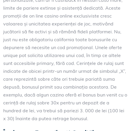
personalizate, cum ar fi cashback in nessun caso mare,
limite de pariere extinse și asistență dedicată. Aceste
promoții de on line casino online exclusiviste cresc
valoarea și unicitatea experienței de joc, motivând
jucătorii să fie activi și să rămână fideli platformei. Nu,
just nu este obligatoriu california toate bonusurile cu
depunere să necesite un cod promoțional. Unele oferte
unique pot solicita utilizarea unui cod, în timp ce altele
sunt accesibile primary, fără cod. Cerințele de rulaj sunt
indicate de obicei printr-un număr urmat de simbolul „X”,
care reprezintă sobre câte ori trebuie pariată suma
depusă, bonusul primit sau combinația acestora. De
exemplu, dacă algun cazino oferă el bonus bun venit cu o
cerință de rulaj sobre 30x pentru un depozit de a
hundred de lei, va trebui să pariezi 3. 000 de lei (100 lei
x 30) înainte da putea retrage bonusul.