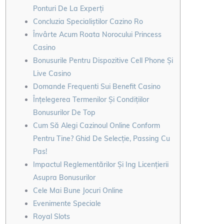
Ponturi De La Experți
Concluzia Specialiștilor Cazino Ro
Învârte Acum Roata Norocului Princess
Casino
Bonusurile Pentru Dispozitive Cell Phone Și
Live Casino
Domande Frequenti Sui Benefit Casino
Înțelegerea Termenilor Și Condițiilor
Bonusurilor De Top
Cum Să Alegi Cazinoul Online Conform
Pentru Tine? Ghid De Selecție, Passing Cu
Pas!
Impactul Reglementărilor Și Ing Licențierii
Asupra Bonusurilor
Cele Mai Bune Jocuri Online
Evenimente Speciale
Royal Slots