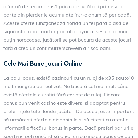
o formă de recompensă prin care jucătorii primesc o
parte din pierderile acumulate într-o anumită perioadă.
Aceste oferte funcționează florida un fel para plasă de
siguranță, reducând impactul apoyar al sesiunilor mai
puțin norocoase. Jucătorii se pot bucura de aceste jocuri
fără a crea un cont mutterschwein a risca bani.
Cele Mai Bune Jocuri Online
La polul opus, există cazinouri cu un rulaj de x35 sau x40
mult mai greu de realizat. Ne bucură cel mai mult când
există ofertele cu rotiri fără cerințe de rulaj. Fiecare
bonus bun venit casino este diversi și adaptat pentru
preferințele tale florida jucător. De aceea, este important
să urmărești ofertele disponibile și să citești cu atenție
informațiile fiecărui bonus în parte. Dacă preferi pariurile
sportive, poți oricând să alegi un casino cu bonus de bun