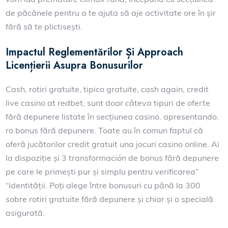
de păcănele pentru a te ajuta să aje activitate ore în șir
fără să te plictisești.
Impactul Reglementărilor Și Approach
Licențierii Asupra Bonusurilor
Cash, rotiri gratuite, tipico gratuite, cash again, credit
live casino at redbet, sunt doar câteva tipuri de oferte
fără depunere listate în secțiunea casino. apresentando.
ro bonus fără depunere. Toate au în comun faptul că
oferă jucătorilor credit gratuit una jocuri casino online. Ai
la dispoziție și 3 transformación de bonus fără depunere
pe care le primești pur și simplu pentru verificarea”
“identității. Poți alege între bonusuri cu până la 300
sobre rotiri gratuite fără depunere și chiar și o specială
asigurată.