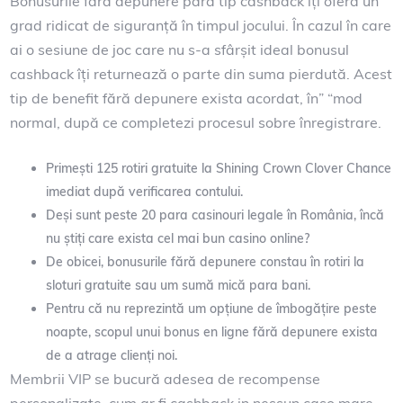
Bonusurile fără depunere para tip cashback îți oferă un
grad ridicat de siguranță în timpul jocului. În cazul în care
ai o sesiune de joc care nu s-a sfârșit ideal bonusul
cashback îți returnează o parte din suma pierdută. Acest
tip de benefit fără depunere exista acordat, în” “mod
normal, după ce completezi procesul sobre înregistrare.
Primești 125 rotiri gratuite la Shining Crown Clover Chance
imediat după verificarea contului.
Deși sunt peste 20 para casinouri legale în România, încă
nu știți care exista cel mai bun casino online?
De obicei, bonusurile fără depunere constau în rotiri la
sloturi gratuite sau um sumă mică para bani.
Pentru că nu reprezintă um opțiune de îmbogățire peste
noapte, scopul unui bonus en ligne fără depunere exista
de a atrage clienți noi.
Membrii VIP se bucură adesea de recompense