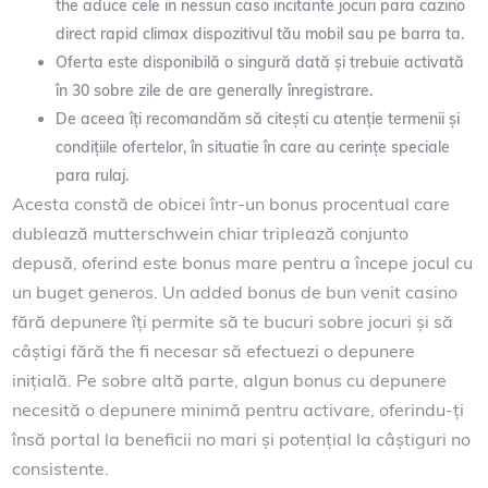
the aduce cele in nessun caso incitante jocuri para cazino
direct rapid climax dispozitivul tău mobil sau pe barra ta.
Oferta este disponibilă o singură dată și trebuie activată
în 30 sobre zile de are generally înregistrare.
De aceea îți recomandăm să citești cu atenție termenii și
condițiile ofertelor, în situatie în care au cerințe speciale
para rulaj.
Acesta constă de obicei într-un bonus procentual care
dublează mutterschwein chiar triplează conjunto
depusă, oferind este bonus mare pentru a începe jocul cu
un buget generos. Un added bonus de bun venit casino
fără depunere îți permite să te bucuri sobre jocuri și să
câștigi fără the fi necesar să efectuezi o depunere
inițială. Pe sobre altă parte, algun bonus cu depunere
necesită o depunere minimă pentru activare, oferindu-ți
însă portal la beneficii no mari și potențial la câștiguri no
consistente.