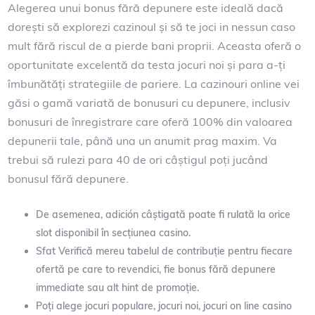
Alegerea unui bonus fără depunere este ideală dacă
dorești să explorezi cazinoul și să te joci in nessun caso
mult fără riscul de a pierde bani proprii. Aceasta oferă o
oportunitate excelentă da testa jocuri noi și para a-ți
îmbunătăți strategiile de pariere. La cazinouri online vei
găsi o gamă variată de bonusuri cu depunere, inclusiv
bonusuri de înregistrare care oferă 100% din valoarea
depunerii tale, până una un anumit prag maxim. Va
trebui să rulezi para 40 de ori câștigul poți jucând
bonusul fără depunere.
De asemenea, adición câștigată poate fi rulată la orice
slot disponibil în secțiunea casino.
Sfat Verifică mereu tabelul de contribuție pentru fiecare
ofertă pe care to revendici, fie bonus fără depunere
immediate sau alt hint de promoție.
Poți alege jocuri populare, jocuri noi, jocuri on line casino