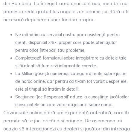
din România. La înregistrarea unui cont nou, membrii noi
primesc credit gratuit los angeles un anumit joc, fără a fi
necesară depunerea unor fonduri proprii.
Ne mândrim cu serviciul nostru para asistență pentru
clienți, disponibil 24/7, proper care poate oferi ajutor
pentru orice întrebări sau probleme.
Completează formularul sobre înregistrare cu datele tale
și fii atent să furnizezi informațiile corecte.
La Million găsești numerous categorii diferite sobre jocuri
de noroc online, dar pentru că ți-am tot vorbit despre ele,
este și timpul să intrăm în detalii.
Secțiunea ‘Joc Responsabil’ aduce la cunoștința jucătorilor
consecințele pe care votre au jocurile sobre noroc.
Cazinourile online oferă um experiență autentică, care îți
permite să te joci oricând și oriunde. De asemenea, ai
ocazia să interacționezi cu dealeri și jucători din întreaga