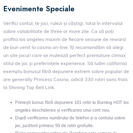
Evenimente Speciale
Verifici contul, te joci, rulezi și câștigi, totul în intervalul
sobre valabilitate de three or more zile. Ca să poți
profita los angeles maxim de fiecare sesiune de reward
de bun venit la casino on-line, îți recomandăm să alegi
un site jocuri care se mulează perfect premature climax
stilul de joc și preferințele experience. Să luăm california
exemplu bonusul fără depunere extrem sobre popular de
are generally Princess Casino, adică 330 rotiri sans frais
la Shining Top Bell Link.
Primești bonus fără depunere 101 rotiri la Burning HOT los
angeles deschiderea și verificarea unui cont nou.
După verificarea numărului de telefon și a contului sobre
joc, jucătorii primesc 50 de rotiri gratuite.