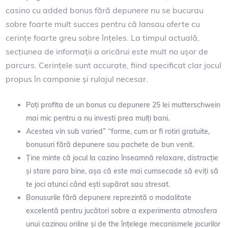
casino cu added bonus fără depunere nu se bucurau
sobre foarte mult succes pentru că lansau oferte cu
cerințe foarte greu sobre înțeles. La timpul actuală,
secțiunea de informații a oricărui este mult no ușor de
parcurs. Cerințele sunt accurate, fiind specificat clar jocul
propus în campanie și rulajul necesar.
Poți profita de un bonus cu depunere 25 lei mutterschwein
mai mic pentru a nu investi prea mulți bani.
Acestea vin sub varied” “forme, cum ar fi rotiri gratuite,
bonusuri fără depunere sau pachete de bun venit.
Ține minte că jocul la cazino înseamnă relaxare, distracție
și stare para bine, așa că este mai cumsecade să eviți să
te joci atunci când ești supărat sau stresat.
Bonusurile fără depunere reprezintă o modalitate
excelentă pentru jucători sobre a experimenta atmosfera
unui cazinou online și de the înțelege mecanismele jocurilor