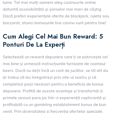
lume. Tot mai mulți oameni aleg cazinourile online
datorită accesibilității și șanselor mai mari de câștig.
Dacă preferi experiențele oferite de blackjack, ruleta sau
baccarat, atunci bonusurile live casino sunt pentru tine!
Cum Alegi Cel Mai Bun Reward: 5
Ponturi De La Experți
Selectează un reward depunere care ți se potrivește cel
mai bine și urmează instrucțiunile furnizate de cazinoul
beers. Dacă nu deții încă un cont de jucător, se till att du
är trebui să les înregistrezi prin site-ul nostru și să
completezi pașii necesari pentru a beneficia de bonus
depunere. Profită de aceste avantaje și transformă-ți
primele sesiuni para joc într-o experiență captivantă și
profitabilă cu un gambling establishment bonus de bun
venit. Prin diversitatea și frecvența ofertelor speciale,