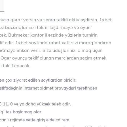
usa qərar versin və sonra təklifi aktivləşdirsin. 1xbet
öz bacarıqlarınızı təkmilləşdirməyə və oyun”
k. Bukmeker kontor il ərzində yüzlərlə turnirin
lif edir. 1xbet saytında rahat xətt sizi maraqlandıran
etməyə imkan verir. Sizə uduşlarınızı almaq üçün
. Əgər oyunçu təklif olunan mərclərdən seçim etmək
 təklif edəcək.
 çox ziyarət edilən saytlardan biridir.
stifadəçinin İnternet xidmət provayderi tərəfindən
11. 0 və ya daha yüksək tələb edir.
iqi tez başlamaq olar.
nlı rejimdə xəttə giriş əldə edirəm.