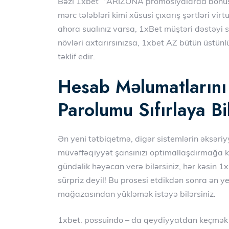
Bəzi 1xbet” “ARIZONA promosiyalarda bonus u
mərc tələbləri kimi xüsusi çıxarış şərtləri vi
ahora sualınız varsa, 1xBet müştəri dəstəyi 
növləri axtarırsınızsa, 1xbet AZ bütün üstün
təklif edir.
Hesab Məlumatlarını
Parolumu Sıfırlaya B
Ən yeni tətbiqetmə, digər sistemlərin əksəriy
müvəffəqiyyət şansınızı optimallaşdırmağa 
gündəlik həyəcan verə bilərsiniz, hər kəsin 
sürpriz deyil! Bu prosesi etdikdən sonra ən 
mağazasından yükləmək istəyə bilərsiniz.
1xbet. possuindo – da qeydiyyatdan keçmək b