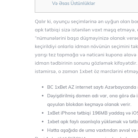
Və Əsas Üstünlüklər
Qalır ki, oyunçu seçimlərinə ən uyğun olan bon
apk tətbiqi sizə istənilən vaxt məşq etməyə, 
“nümunələrini başa düşməyinizə olanak verəcə
keçirildiyi onlarla idman növünün seçimini tək
yarışı tez tapmağa və nəticəni kupona əlavə 
idman tədbirinin sonunu gözləmək kifayətdir
istəmirsə, o zaman 1xbet öz mərclərini etməyi
BC 1xBet AZ internet saytı Azərbaycanda ən
Dəyişdirilmiş domen adı var, ona görə də i
qoyulan blokdan keçməyə olanak verir.
1xBet iPhone tətbiqi 196MB yaddaş və iOS 
1xbet apk faylı asanlıqla yükləmək və tətb
Hətta aşağıda de uma vaxtından əvvəl və ca