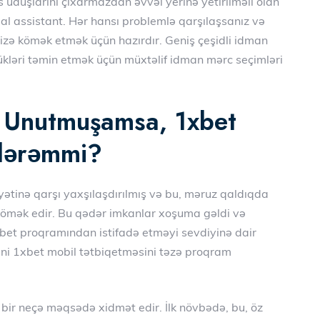
duşlarını çıxarmazdan əvvəl yerinə yetirilməli olan
rtual assistant. Hər hansı problemlə qarşılaşsanız və
sizə kömək etmək üçün hazırdır. Geniş çeşidli idman
lükləri təmin etmək üçün müxtəlif idman mərc seçimləri
 Unutmuşamsa, 1xbet
ilərəmmi?
yətinə qarşı yaxşılaşdırılmış və bu, məruz qaldıqda
kömək edir. Bu qədər imkanlar xoşuma gəldi və
1xbet proqramından istifadə etməyi sevdiyinə dair
yeni 1xbet mobil tətbiqetməsini təzə proqram
ir neçə məqsədə xidmət edir. İlk növbədə, bu, öz