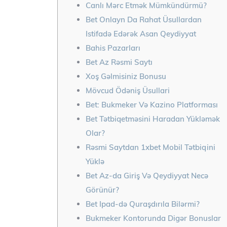
Canlı Mərc Etmək Mümkündürmü?
Bet Onlayn Da Rahat Üsullardan
Istifadə Edərək Asan Qeydiyyat
Bahis Pazarları
Bet Az Rəsmi Saytı
Xoş Gəlmisiniz Bonusu
Mövcud Ödəni̇ş Üsullari
Bet: Bukmeker Və Kazino Platforması
Bet Tətbiqetməsini Haradan Yükləmək
Olar?
Rəsmi Saytdan 1xbet Mobil Tətbiqini
Yüklə
Bet Az-da Giriş Və Qeydiyyat Necə
Görünür?
Bet Ipad-də Quraşdırıla Bilərmi?
Bukmeker Kontorunda Digər Bonuslar