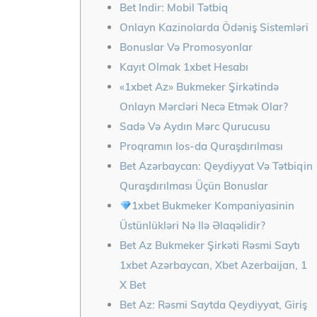
Bet Indir: Mobil Tətbiq
Onlayn Kazinolarda Ödəniş Sistemləri
Bonuslar Və Promosyonlar
Kayıt Olmak 1xbet Hesabı
«1xbet Az» Bukmeker Şi̇rkəti̇ndə
Onlayn Mərcləri̇ Necə Etmək Olar?
Sadə Və Aydın Mərc Qurucusu
Proqramın Ios-da Quraşdırılması
Bet Azərbaycan: Qeydiyyat Və Tətbiqin
Quraşdırılması Üçün Bonuslar
1xbet Bukmeker Kompaniyasinin
Üstünlükləri Nə Ilə Əlaqəlidir?
Bet Az Bukmeker Şirkəti Rəsmi Saytı
1xbet Azərbaycan, Xbet Azerbaijan, 1
X Bet
Bet Az: Rəsmi Saytda Qeydiyyat, Giriş