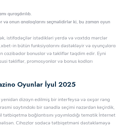
amı quraşdırılıb.
r və onun analoqlarını seçməlidirlər ki, bu zaman oyun
k, istifadəçilər istədikləri yerdə və vaxtda mərclər
1xbet-in bütün funksiyalarını dəstəkləyir və oyunçulara
n cazibədar bonuslar və təkliflər təqdim edir. Eyni
si təkliflər, promosyonlar və bonus kodları
zino Oyunlar İyul 2025
 yenidən dizayn edilmiş bir interfeysə və oxşar rəng
rəsmi saytındakı bir sənədlə seçimi nəzərdən keçirdik,
l tətbiqetmə bağlantısını yayımladığı tematik İnternet
məlisən. Cihazlar sadəcə tətbiqetməni dəstəkləməyə