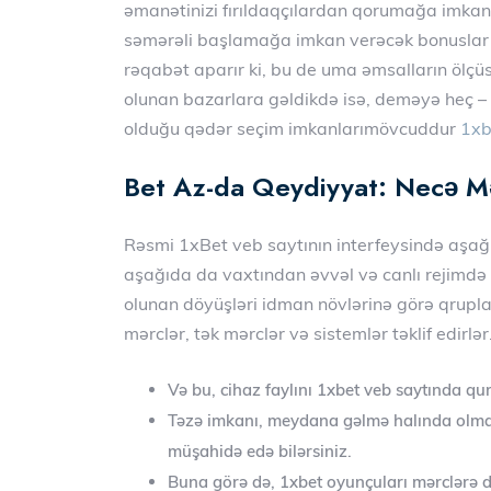
əmanətinizi fırıldaqçılardan qorumağa imkan
səmərəli başlamağa imkan verəcək bonuslar d
rəqabət aparır ki, bu de uma əmsalların ölçüs
olunan bazarlara gəldikdə isə, deməyə heç – 
olduğu qədər seçim imkanlarımövcuddur
1xb
Bet Az-da Qeydiyyat: Necə M
Rəsmi 1xBet veb saytının interfeysində aşağ
aşağıda da vaxtından əvvəl və canlı rejimdə 
olunan döyüşləri idman növlərinə görə qruplaş
mərclər, tək mərclər və sistemlər təklif edirlər
Və bu, cihaz faylını 1xbet veb saytında qur
Təzə imkanı, meydana gəlmə halında olma e
müşahidə edə bilərsiniz.
Buna görə də, 1xbet oyunçuları mərclərə 