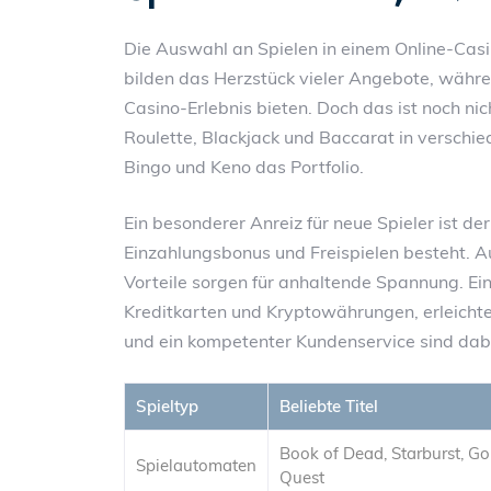
Die Auswahl an Spielen in einem Online-Casi
bilden das Herzstück vieler Angebote, währe
Casino-Erlebnis bieten. Doch das ist noch nic
Roulette, Blackjack und Baccarat in verschie
Bingo und Keno das Portfolio.
Ein besonderer Anreiz für neue Spieler ist d
Einzahlungsbonus und Freispielen besteht. 
Vorteile sorgen für anhaltende Spannung. Ein
Kreditkarten und Kryptowährungen, erleichte
und ein kompetenter Kundenservice sind dabe
Spieltyp
Beliebte Titel
Book of Dead, Starburst, Go
Spielautomaten
Quest