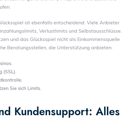
ufen.
ksspiel ist ebenfalls entscheidend. Viele Anbieter
Einzahlungslimits, Verlustlimits und Selbstausschlüsse.
setzen und das Glücksspiel nicht als Einkommensquelle
che Beratungsstellen, die Unterstützung anbieten.
sinos.
g (SSL).
tkontrolle.
en Sie sich Limits.
nd Kundensupport: Alles