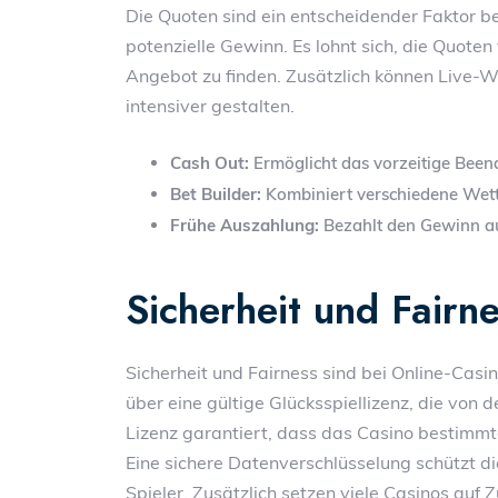
Die Quoten sind ein entscheidender Faktor be
potenzielle Gewinn. Es lohnt sich, die Quote
Angebot zu finden. Zusätzlich können Live-W
intensiver gestalten.
Cash Out:
Ermöglicht das vorzeitige Been
Bet Builder:
Kombiniert verschiedene Wettm
Frühe Auszahlung:
Bezahlt den Gewinn aus
Sicherheit und Fairn
Sicherheit und Fairness sind bei Online-Cas
über eine gültige Glücksspiellizenz, die von
Lizenz garantiert, dass das Casino bestimmte
Eine sichere Datenverschlüsselung schützt di
Spieler. Zusätzlich setzen viele Casinos auf 