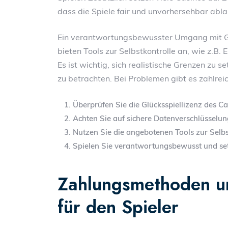
dass die Spiele fair und unvorhersehbar abla
Ein verantwortungsbewusster Umgang mit Glüc
bieten Tools zur Selbstkontrolle an, wie z.B. 
Es ist wichtig, sich realistische Grenzen zu 
zu betrachten. Bei Problemen gibt es zahlrei
Überprüfen Sie die Glücksspiellizenz des Ca
Achten Sie auf sichere Datenverschlüsselun
Nutzen Sie die angebotenen Tools zur Selbs
Spielen Sie verantwortungsbewusst und setz
Zahlungsmethoden u
für den Spieler