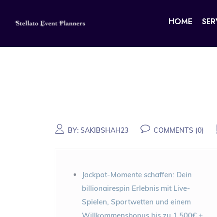
HOME
SER
BY:
SAKIBSHAH23
COMMENTS (0)
Jackpot-Momente schaffen: Dein
billionairespin Erlebnis mit Live-
Spielen, Sportwetten und einem
Willkommensbonus bis zu 1.500€ +