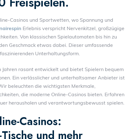
 Freispielen.
line-Casinos und Sportwetten, wo Spannung und
onairespin
Erlebnis verspricht Nervenkitzel, großzügige
hkeiten. Von klassischen Spielautomaten bis hin zu
 jeden Geschmack etwas dabei. Dieser umfassende
r faszinierenden Unterhaltungsform.
en Jahren rasant entwickelt und bietet Spielern bequem
onen. Ein verlässlicher und unterhaltsamer Anbieter ist
. Wir beleuchten die wichtigsten Merkmale,
ichkeiten, die moderne Online-Casinos bieten. Erfahren
teuer herausholen und verantwortungsbewusst spielen.
ine-Casinos:
-Tische und mehr