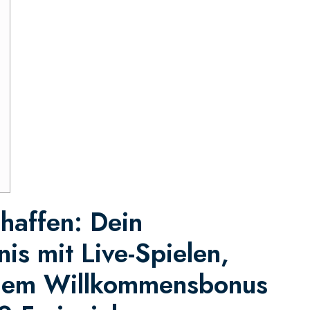
haffen: Dein
nis mit Live-Spielen,
inem Willkommensbonus