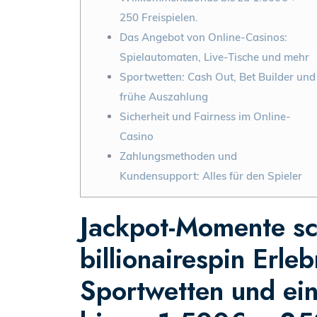
250 Freispielen.
Das Angebot von Online-Casinos:
Spielautomaten, Live-Tische und mehr
Sportwetten: Cash Out, Bet Builder und
frühe Auszahlung
Sicherheit und Fairness im Online-
Casino
Zahlungsmethoden und
Kundensupport: Alles für den Spieler
Jackpot-Momente sc
billionairespin Erleb
Sportwetten und e