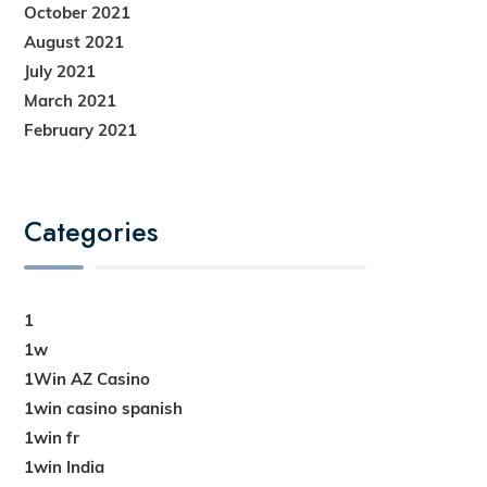
October 2021
August 2021
July 2021
March 2021
February 2021
Categories
1
1w
1Win AZ Casino
1win casino spanish
1win fr
1win India