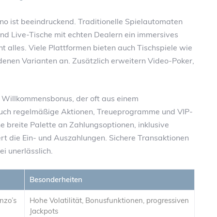
no ist beeindruckend. Traditionelle Spielautomaten
nd Live-Tische mit echten Dealern ein immersives
ht alles. Viele Plattformen bieten auch Tischspiele wie
denen Varianten an. Zusätzlich erweitern Video-Poker,
er Willkommensbonus, der oft aus einem
Auch regelmäßige Aktionen, Treueprogramme und VIP-
e breite Palette an Zahlungsoptionen, inklusive
rt die Ein- und Auszahlungen. Sichere Transaktionen
i unerlässlich.
Besonderheiten
nzo’s
Hohe Volatilität, Bonusfunktionen, progressiven
Jackpots