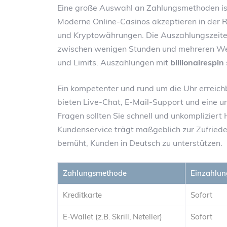
Eine große Auswahl an Zahlungsmethoden ist 
Moderne Online-Casinos akzeptieren in der 
und Kryptowährungen. Die Auszahlungszeite
zwischen wenigen Stunden und mehreren Wer
und Limits. Auszahlungen mit
billionairespin
Ein kompetenter und rund um die Uhr erreichb
bieten Live-Chat, E-Mail-Support und eine 
Fragen sollten Sie schnell und unkompliziert H
Kundenservice trägt maßgeblich zur Zufriedenh
bemüht, Kunden in Deutsch zu unterstützen.
Zahlungsmethode
Einzahlun
Kreditkarte
Sofort
E-Wallet (z.B. Skrill, Neteller)
Sofort