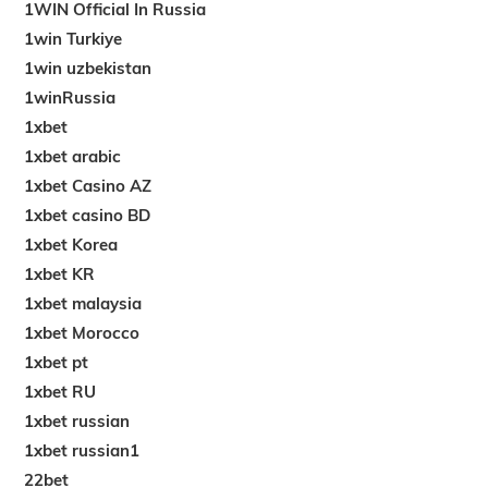
1WIN Official In Russia
1win Turkiye
1win uzbekistan
1winRussia
1xbet
1xbet arabic
1xbet Casino AZ
1xbet casino BD
1xbet Korea
1xbet KR
1xbet malaysia
1xbet Morocco
1xbet pt
1xbet RU
1xbet russian
1xbet russian1
22bet