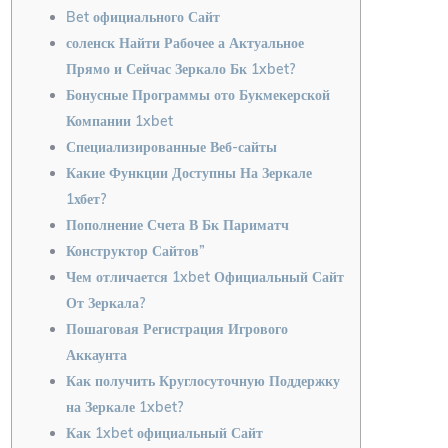
Bet официального Сайт
соленск Найти Рабочее а Актуальное
Прямо и Сейчас Зеркало Бк 1xbet?
Бонусные Программы ото Букмекерской
Компании 1xbet
Специализированные Веб-сайты
Какие Функции Доступны На Зеркале
1хбет?
Пополнение Счета В Бк Париматч
Конструктор Сайтов”
Чем отличается 1xbet Официальный Сайт
От Зеркала?
Пошаговая Регистрация Игрового
Аккаунта
Как получить Круглосуточную Поддержку
на Зеркале 1xbet?
Как 1xbet официальный Сайт