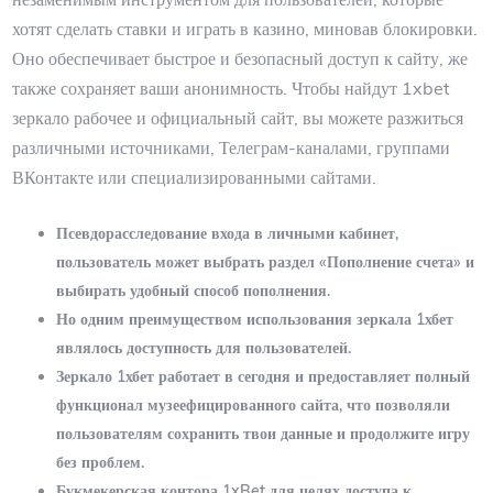
хотят сделать ставки и играть в казино, миновав блокировки.
Оно обеспечивает быстрое и безопасный доступ к сайту, же
также сохраняет ваши анонимность. Чтобы найдут 1xbet
зеркало рабочее и официальный сайт, вы можете разжиться
различными источниками, Телеграм-каналами, группами
ВКонтакте или специализированными сайтами.
Псевдорасследование входа в личными кабинет,
пользователь может выбрать раздел «Пополнение счета» и
выбирать удобный способ пополнения.
Но одним преимуществом использования зеркала 1хбет
являлось доступность для пользователей.
Зеркало 1хбет работает в сегодня и предоставляет полный
функционал музеефицированного сайта, что позволяли
пользователям сохранить твои данные и продолжите игру
без проблем.
Букмекерская контора 1xBet для целях доступа к