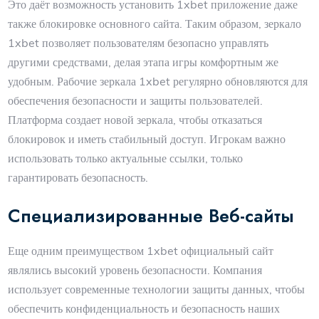
Это даёт возможность установить 1xbet приложение даже
также блокировке основного сайта. Таким образом, зеркало
1xbet позволяет пользователям безопасно управлять
другими средствами, делая этапа игры комфортным же
удобным. Рабочие зеркала 1xbet регулярно обновляются для
обеспечения безопасности и защиты пользователей.
Платформа создает новой зеркала, чтобы отказаться
блокировок и иметь стабильный доступ. Игрокам важно
использовать только актуальные ссылки, только
гарантировать безопасность.
Специализированные Веб-сайты
Еще одним преимуществом 1xbet официальный сайт
являлись высокий уровень безопасности. Компания
использует современные технологии защиты данных, чтобы
обеспечить конфиденциальность и безопасность наших