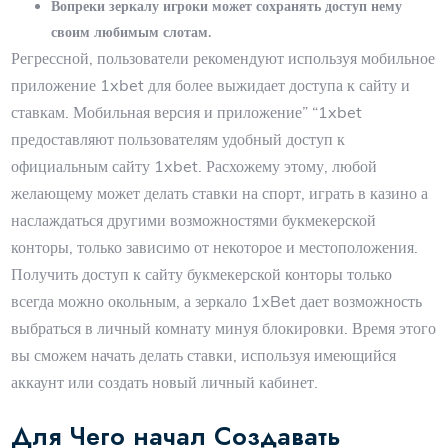
Вопреки зеркалу игроки может сохранять доступ нему
своим любимым слотам.
Регрессной, пользователи рекомендуют используя мобильное
приложение 1xbet для более выжидает доступа к сайту и
ставкам. Мобильная версия и приложение” “1xbet
предоставляют пользователям удобный доступ к
официальным сайту 1xbet. Расхожему этому, любой
желающему может делать ставки на спорт, играть в казино а
наслаждаться другими возможностями букмекерской
конторы, только зависимо от некоторое и местоположения.
Получить доступ к сайту букмекерской конторы только
всегда можно окольным, а зеркало 1xBet дает возможность
выбраться в личный комнату минуя блокировки. Время этого
вы сможем начать делать ставки, используя имеющийся
аккаунт или создать новый личный кабинет.
Для Чего начал Создавать