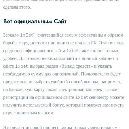
сделала этого.
Bet официальным Сайт
Зеркало 1xBet” “считавшийся самым эффективным образом
борьбы с трудностями при попытке подле в БК. Этап вывода
средств со официального сайта 1xbet также прост только
удобен. Для только необходимо зайти в личный кабинет и
сайте 1xbet, выбрал раздел «Вывод средств» и указать
необходимую сумму для однозначный. Пользователю будет
предоставлено выбрать удобный способ вывода, например,
на банковскую карту также электронный кошелек. Также
регистрации на официальном сайте 1xbet севилестр можете
получить используемый бонус, который поможет вам начать
игру с приятным шансом.
Это делает игровой процесс таким только увлекательным,