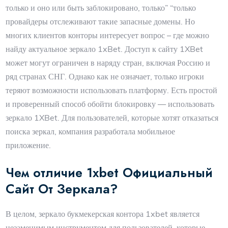
только и оно или быть заблокировано, только” “только
провайдеры отслеживают такие запасные домены. Но
многих клиентов конторы интересует вопрос – где можно
найду актуальное зеркало 1xBet. Доступ к сайту 1XBet
может могут ограничен в наряду стран, включая Россию и
ряд странах СНГ. Однако как не означает, только игроки
теряют возможности использовать платформу. Есть простой
и проверенный способ обойти блокировку — использовать
зеркало 1XBet. Для пользователей, которые хотят отказаться
поиска зеркал, компания разработала мобильное
приложение.
Чем отличие 1xbet Официальный
Сайт От Зеркала?
В целом, зеркало букмекерская контора 1xbet является
незаменимым инструментом для пользователей, которые