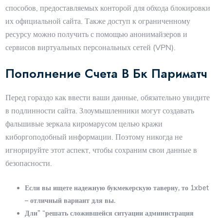
способов, предоставляемых конторой для обхода блокировки
их официальной сайта. Также доступ к ограниченному
ресурсу можно получить с помощью анонимайзеров и
сервисов виртуальных персональных сетей (VPN).
Пополнение Счета В Бк Париматч
Перед гораздо как ввести ваши данные, обязательно увидите
в подлинности сайта. Злоумышленники могут создавать
фальшивые зеркала киромарусом целью кражи
киборгоподобный информации. Поэтому никогда не
игнорируйте этот аспект, чтобы сохраним свои данные в
безопасности.
Если вы ищете надежную букмекерскую таверну, то 1xbet
– отличный вариант для вы.
Дли” “решать сложившейся ситуации администрация