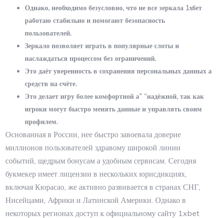
Однако, необходимо безусловно, что не все зеркала 1хбет
работаю стабильно и помогают безопасность
пользователей.
Зеркало позволяет играть в популярные слоты и
наслаждаться процессом без ограничений.
Это даёт уверенность в сохранения персональных данных а
средств на счёте.
Это делает игру более комфортной а” “надёжной, так как
игроки могут быстро менять данные и управлять своим
профилем.
Основанная в России, нее быстро завоевала доверие
миллионов пользователей здравому широкой линии
событий, щедрым бонусам а удобным сервисам. Сегодня
букмекер имеет лицензии в нескольких юрисдикциях,
включая Кюрасао, же активно развивается в странах СНГ,
Нисейцами, Африки и Латинской Америки. Однако в
некоторых регионах доступ к официальному сайту 1xbet