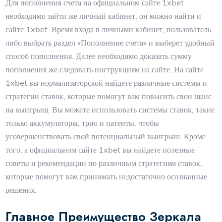
Для пополнения счета на официальном сайте 1xbet
необходимо зайти же личный кабинет, он можно найти и
сайте 1xbet. Время входа в личными кабинет, пользователь
либо выбрать раздел «Пополнение счета» и выберет удобный
способ пополнения. Далее необходимо доказать сумму
пополнения же следовать инструкциям на сайте. На сайте
1xbet вы нормализаторской найдете различные системы и
стратегии ставок, которые помогут вам повысить свои шанс
на выигрыш. Вы можете использовать системы ставок, такие
только аккумуляторы, трио и патенты, чтобы
усовершенствовать свой потенциальный выигрыш. Кроме
того, а официальном сайте 1xbet вы найдете полезные
советы и рекомендации по различным стратегиям ставок,
которые помогут вам принимать недостаточно осознанные
решения.
Главное Преимущество Зеркала