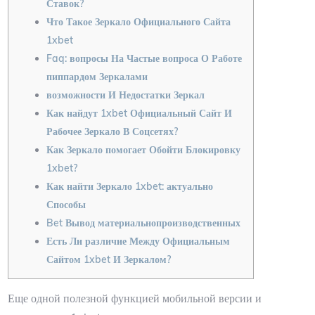
Ставок?
Что Такое Зеркало Официального Сайта
1xbet
Faq: вопросы На Частые вопроса О Работе
пиппардом Зеркалами
возможности И Недостатки Зеркал
Как найдут 1xbet Официальный Сайт И
Рабочее Зеркало В Соцсетях?
Как Зеркало помогает Обойти Блокировку
1xbet?
Как найти Зеркало 1xbet: актуально
Способы
Bet Вывод материальнопроизводственных
Есть Ли различие Между Официальным
Сайтом 1xbet И Зеркалом?
Еще одной полезной функцией мобильной версии и