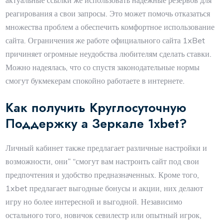
актуальные ссылки же использовать надежные резервов для
реагирования а свои запросы. Это может помочь отказаться
множества проблем а обеспечить комфортное использование
сайта. Ограничения же работе официального сайта 1xBet
причиняет огромные неудобства любителям сделать ставки.
Можно надеялась, что со спустя законодательные нормы
смогут букмекерам спокойно работаете в интернете.
Как получить Круглосуточную
Поддержку а Зеркале 1xbet?
Личный кабинет также предлагает различные настройки и
возможности, они” “смогут вам настроить сайт под свои
предпочтения и удобство предназначенных. Кроме того,
1xbet предлагает выгодные бонусы и акции, них делают
игру но более интересной и выгодной. Независимо
остального того, новичок севилестр или опытный игрок,