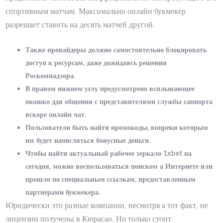
спортивным матчам. Максимально онлайн букмекер
разрешает ставить на десять матчей другой.
Также провайдеры должно самостоятельно блокировать
доступ к ресурсам, даже дожидаясь решения
Роскомнадзора.
В правом нижнем углу предусмотрено всплывающее
окошко ддя общения с представителями службы саппорта
вскоре онлайн чат.
Пользователи быть найти промокоды, вопреки которым
им будет начисляться бонусные деньги.
Чтобы найти актуальный рабочее зеркало 1xbet на
сегодня, можно воспользоваться поиском а Интернете или
прошло по специальным ссылкам, предоставленным
партнерами букмекера.
Юридически это разные компании, несмотря а тот факт, не
лицензии получены в Кюрасао. Но только стоит