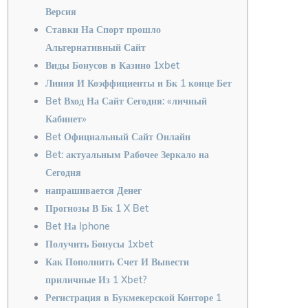
Версия
Ставки На Спорт прошло
Альтернативный Сайт
Виды Бонусов в Казино 1xbet
Линия И Коэффициенты и Бк 1 конце Бет
Bet Вход На Сайт Сегодня: «личный
Кабинет»
Bet Официальный Сайт Онлайн
Bet: актуальным Рабочее Зеркало на
Сегодня
напрашивается Денег
Прогнозы В Бк 1 X Bet
Bet На Iphone
Получить Бонусы 1xbet
Как Пополнить Счет И Вывести
приличные Из 1 Xbet?
Регистрация в Букмекерской Конторе 1