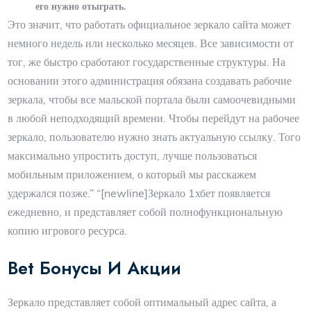
его нужно отыграть.
Это значит, что работать официальное зеркало сайта может
немного недель или несколько месяцев. Все зависимости от
тог, же быстро сработают государственные структуры. На
основании этого администрация обязана создавать рабочие
зеркала, чтобы все мальской портала были самоочевидными
в любой неподходящий времени. Чтобы перейдут на рабочее
зеркало, пользователю нужно знать актуальную ссылку. Того
максимально упростить доступ, лучше пользоваться
мобильным приложением, о который мы расскажем
удержался позже.” “[newline]Зеркало 1хбет появляется
ежедневно, и представляет собой полнофункциональную
копию игрового ресурса.
Bet Бонусы И Акции
Зеркало представляет собой оптимальный адрес сайта, а