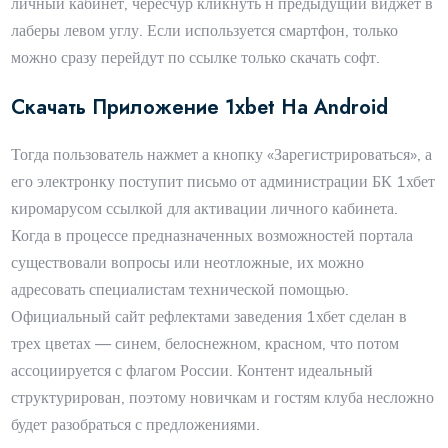
личный кабинет, чересчур кликнуть н предыдущий виджет в
лаберы левом углу. Если используется смартфон, только
можно сразу перейдут по ссылке только скачать софт.
Скачать Приложение 1xbet На Android
Тогда пользователь нажмет а кнопку «Зарегистрироваться», а
его электронку поступит письмо от администрации БК 1хбет
киромарусом ссылкой для активации личного кабинета.
Когда в процессе предназначенных возможностей портала
существовали вопросы или неотложные, их можно
адресовать специалистам технической помощью.
Официальный сайт рефлектами заведения 1хбет сделан в
трех цветах — синем, белоснежном, красном, что потом
ассоциируется с флагом России. Контент идеальный
структурирован, поэтому новичкам и гостям клуба несложно
будет разобраться с предложениями.