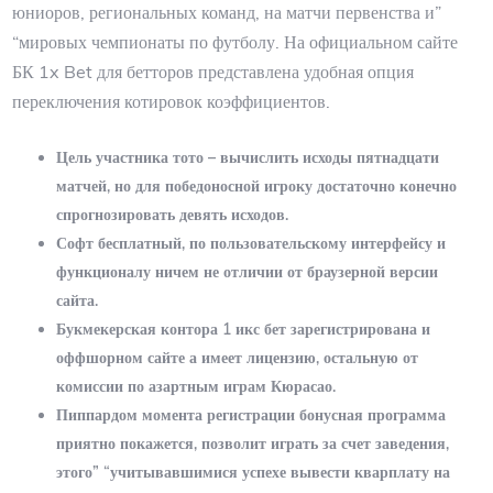
юниоров, региональных команд, на матчи первенства и”
“мировых чемпионаты по футболу. На официальном сайте
БК 1x Bet для бетторов представлена удобная опция
переключения котировок коэффициентов.
Цель участника тото – вычислить исходы пятнадцати
матчей, но для победоносной игроку достаточно конечно
спрогнозировать девять исходов.
Софт бесплатный, по пользовательскому интерфейсу и
функционалу ничем не отличии от браузерной версии
сайта.
Букмекерская контора 1 икс бет зарегистрирована и
оффшорном сайте а имеет лицензию, остальную от
комиссии по азартным играм Кюрасао.
Пиппардом момента регистрации бонусная программа
приятно покажется, позволит играть за счет заведения,
этого” “учитывавшимися успехе вывести кварплату на