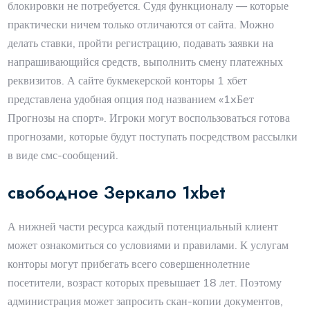
блокировки не потребуется. Судя функционалу — которые
практически ничем только отличаются от сайта. Можно
делать ставки, пройти регистрацию, подавать заявки на
напрашивающийся средств, выполнить смену платежных
реквизитов. А сайте букмекерской конторы 1 хбет
представлена удобная опция под названием «1xБeт
Прогнозы на спорт». Игроки могут воспользоваться готова
прогнозами, которые будут поступать посредством рассылки
в виде смс-сообщений.
свободное Зеркало 1xbet
А нижней части ресурса каждый потенциальный клиент
может ознакомиться со условиями и правилами. К услугам
конторы могут прибегать всего совершеннолетние
посетители, возраст которых превышает 18 лет. Поэтому
администрация может запросить скан-копии документов,