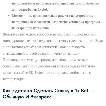
пользователям пользоваться специальным приложением
для смартфонов 1xBet.
Можно лишь предварительно раз, что на устройстве, в
настройках безопасности, разрешена установка программ
из сторонних источника.
Действует несколько способов регистрации, даже все они
многоуровневые, поэтому дети не смогут делать ставки. Зная
о предоставляемых возможностях, можно выбрать
оптимальный способ создания учетной записи.
Противоречит международным требованиям, только
совершеннолетние пользователи может создать учетную
запись на сайте БК 1xbet или в портале любого этого
тотализатора.
Как сделано Сделать Ставку в 1x Bet —
Обычную И Экспресс