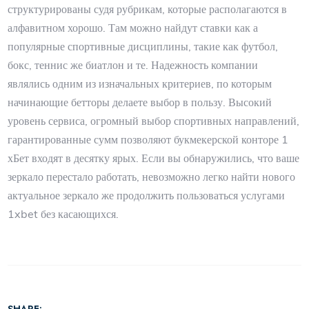
структурированы судя рубрикам, которые располагаются в
алфавитном хорошо. Там можно найдут ставки как а
популярные спортивные дисциплины, такие как футбол,
бокс, теннис же биатлон и те. Надежность компании
являлись одним из изначальных критериев, по которым
начинающие бетторы делаете выбор в пользу. Высокий
уровень сервиса, огромный выбор спортивных направлений,
гарантированные сумм позволяют букмекерской конторе 1
хБет входят в десятку ярых. Если вы обнаружились, что ваше
зеркало перестало работать, невозможно легко найти нового
актуальное зеркало же продолжить пользоваться услугами
1xbet без касающихся.
SHARE: