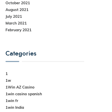
October 2021
August 2021
July 2021
March 2021
February 2021
Categories
1
1w
1Win AZ Casino
1win casino spanish
1win fr
1win India