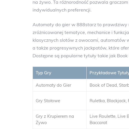
na żywo. Ta różnorodność pozwala graczom na
indywidualnych preferencji.
Automaty do gier w 888starz to prawdziwy r
zróżnicowanej tematyce, mechanice i funkc
klasycznych slotów z owocami, automatów 
a także progresywnych jackpotów, które ofe
Dostępne są popularne tytuły takie jak Book 
Typ Gry
Przykładowe Tytuł
Automaty do Gier
Book of Dead, Star
Gry Stołowe
Ruletka, Blackjack,
Gry z Krupierem na
Live Roulette, Live 
Żywo
Baccarat