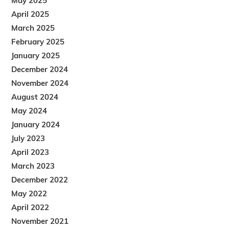
May 2025
April 2025
March 2025
February 2025
January 2025
December 2024
November 2024
August 2024
May 2024
January 2024
July 2023
April 2023
March 2023
December 2022
May 2022
April 2022
November 2021