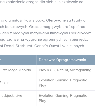
 znalezienie czegoś dla siebie, niezależnie od
aj dla miłośników slotów. Oferowane są tytuły o
jach bonusowych. Gracze mogą wybierać spośród
wideo z modnymi motywami filmowymi i serialowymi,
rują szansę na wygranie ogromnych sum pieniędzy.
of Dead, Starburst, Gonzo’s Quest i wiele innych.
y
Dostawca Oprogramowania
burst, Mega Moolah
Play’n GO, NetEnt, Microgaming
Evolution Gaming, Pragmatic
 Poker
Play
Blackjack, Live
Evolution Gaming, Pragmatic
Play