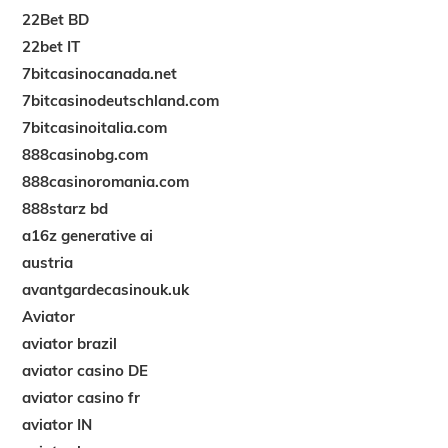
22Bet BD
22bet IT
7bitcasinocanada.net
7bitcasinodeutschland.com
7bitcasinoitalia.com
888casinobg.com
888casinoromania.com
888starz bd
a16z generative ai
austria
avantgardecasinouk.uk
Aviator
aviator brazil
aviator casino DE
aviator casino fr
aviator IN