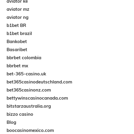
aviator ke
aviator mz
aviator ng
b1bet BR
b1bet brazil
Bankobet
Basaribet
bbrbet colombia
bbrbet mx
bet-365-casino.uk
bet365casinodeutschland.com
bet365casinonz.com
bettywinscasinocanada.com
bitstarzaustralia.org
bizzo casino
Blog
boocasinomexico.com