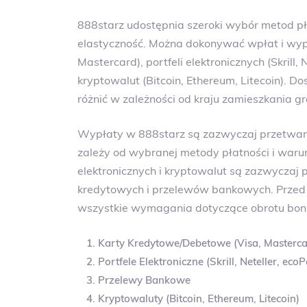
888starz udostępnia szeroki wybór metod p
elastyczność. Można dokonywać wpłat i wyp
Mastercard), portfeli elektronicznych (Skril
kryptowalut (Bitcoin, Ethereum, Litecoin). 
różnić w zależności od kraju zamieszkania g
Wypłaty w 888starz są zazwyczaj przetwar
zależy od wybranej metody płatności i waru
elektronicznych i kryptowalut są zazwyczaj
kredytowych i przelewów bankowych. Przed 
wszystkie wymagania dotyczące obrotu bonus
Karty Kredytowe/Debetowe (Visa, Masterca
Portfele Elektroniczne (Skrill, Neteller, eco
Przelewy Bankowe
Kryptowaluty (Bitcoin, Ethereum, Litecoin)