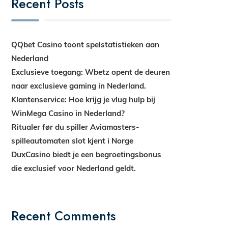
Recent Posts
QQbet Casino toont spelstatistieken aan
Nederland
Exclusieve toegang: Wbetz opent de deuren
naar exclusieve gaming in Nederland.
Klantenservice: Hoe krijg je vlug hulp bij
WinMega Casino in Nederland?
Ritualer før du spiller Aviamasters-
spilleautomaten slot kjent i Norge
DuxCasino biedt je een begroetingsbonus
die exclusief voor Nederland geldt.
Recent Comments