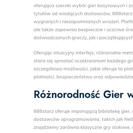
oferująca szeroki wybór gier kasynowych i 
tytułów od wiodących dostawców, 888starz 
wygranych i niezapomnianych wrażeń. Platfor
ale także zapewnia bezpieczne i uczciwe śro
doświadczonych graczy, jak i początkującyc
Oferując intuicyjny interfejs, różnorodne met
stara się sprostać oczekiwaniom każdego gr
szczegółowo możliwości, jakie oferuje ta plat
płatności, bezpieczeństwo oraz odpowiedzia
Różnorodność Gier 
888starz oferuje imponującą bibliotekę gie
dostawców oprogramowania, takich jak NetEn
znajdziemy zarówno klasyczne gry stołowe, a