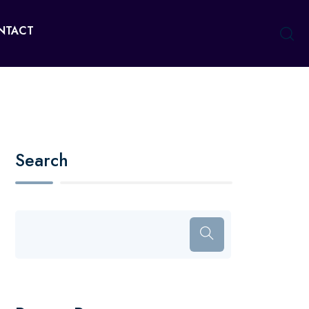
NTACT
Search