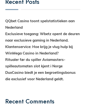
Recent Posts
QQbet Casino toont spelstatistieken aan
Nederland
Exclusieve toegang: Wbetz opent de deuren
naar exclusieve gaming in Nederland.
Klantenservice: Hoe krijg je vlug hulp bij
WinMega Casino in Nederland?
Ritualer før du spiller Aviamasters-
spilleautomaten slot kjent i Norge
DuxCasino biedt je een begroetingsbonus
die exclusief voor Nederland geldt.
Recent Comments