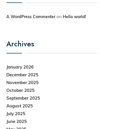
on
A WordPress Commenter
Hello world!
Archives
January 2026
December 2025
November 2025
October 2025
September 2025
August 2025
July 2025
June 2025