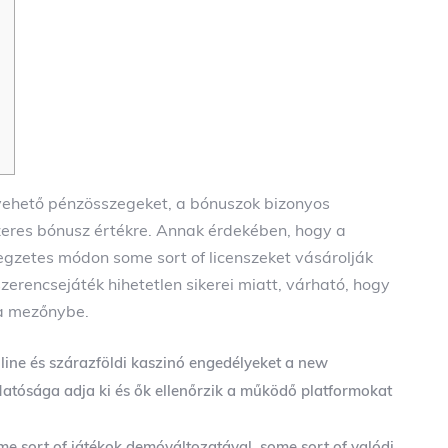
kivehető pénzösszegeket, a bónuszok bizonyos
zeres bónusz értékre. Annak érdekében, hogy a
llegzetes módon some sort of licenszeket vásárolják
szerencsejáték hihetetlen sikerei miatt, várható, hogy
 a mezőnybe.
ine és szárazföldi kaszinó engedélyeket a new
atósága adja ki és ők ellenőrzik a működő platformokat
e sort of játékok demóváltozatával, some sort of valódi