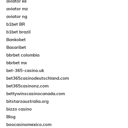
aviator ke
aviator mz
aviator ng
b1bet BR
b1bet brazil
Bankobet
Basaribet
bbrbet colombia
bbrbet mx
bet-365-casino.uk
bet365casinodeutschland.com
bet365casinonz.com
bettywinscasinocanada.com
bitstarzaustralia.org
bizzo casino
Blog
boocasinomexico.com