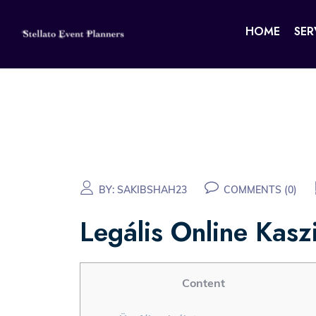
HOME
SER
BY:
SAKIBSHAH23
COMMENTS (0)
Legális Online Kas
Content