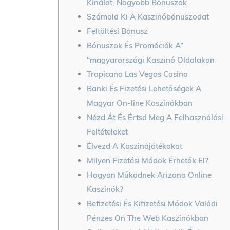
Kínálat, Nagyobb Bónuszok
Számold Ki A Kaszinóbónuszodat
Feltöltési Bónusz
Bónuszok És Promóciók A”
“magyarországi Kaszinó Oldalakon
Tropicana Las Vegas Casino
Banki És Fizetési Lehetőségek A
Magyar On-line Kaszinókban
Nézd Át És Értsd Meg A Felhasználási
Feltételeket
Élvezd A Kaszinójátékokat
Milyen Fizetési Módok Érhetők El?
Hogyan Működnek Arizona Online
Kaszinók?
Befizetési És Kifizetési Módok Valódi
Pénzes On The Web Kaszinókban