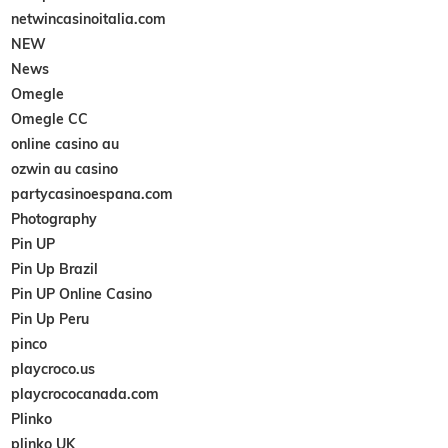
netwincasinoitalia.com
NEW
News
Omegle
Omegle CC
online casino au
ozwin au casino
partycasinoespana.com
Photography
Pin UP
Pin Up Brazil
Pin UP Online Casino
Pin Up Peru
pinco
playcroco.us
playcrococanada.com
Plinko
plinko UK