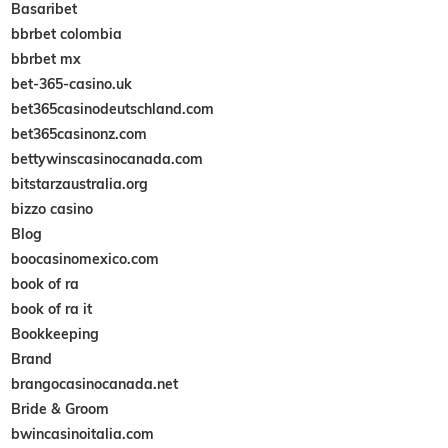
Basaribet
bbrbet colombia
bbrbet mx
bet-365-casino.uk
bet365casinodeutschland.com
bet365casinonz.com
bettywinscasinocanada.com
bitstarzaustralia.org
bizzo casino
Blog
boocasinomexico.com
book of ra
book of ra it
Bookkeeping
Brand
brangocasinocanada.net
Bride & Groom
bwincasinoitalia.com