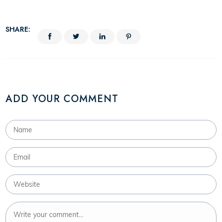
SHARE:
ADD YOUR COMMENT