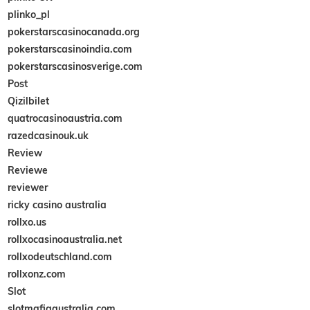
plinko_pl
pokerstarscasinocanada.org
pokerstarscasinoindia.com
pokerstarscasinosverige.com
Post
Qizilbilet
quatrocasinoaustria.com
razedcasinouk.uk
Review
Reviewe
reviewer
ricky casino australia
rollxo.us
rollxocasinoaustralia.net
rollxodeutschland.com
rollxonz.com
Slot
slotmafiaaustralia.com