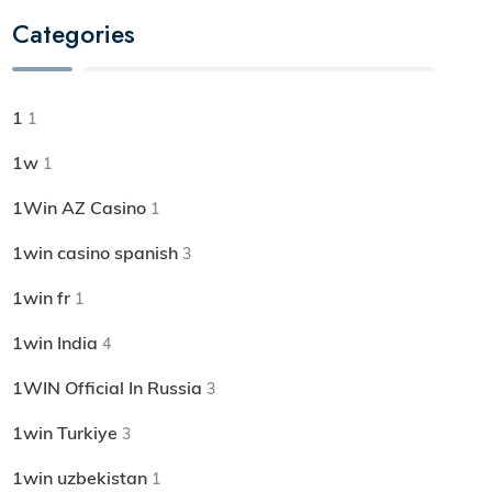
Categories
1
1
1w
1
1Win AZ Casino
1
1win casino spanish
3
1win fr
1
1win India
4
1WIN Official In Russia
3
1win Turkiye
3
1win uzbekistan
1