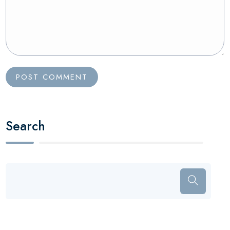
Search