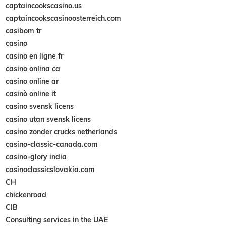
captaincookscasino.us
captaincookscasinoosterreich.com
casibom tr
casino
casino en ligne fr
casino onlina ca
casino online ar
casinò online it
casino svensk licens
casino utan svensk licens
casino zonder crucks netherlands
casino-classic-canada.com
casino-glory india
casinoclassicslovakia.com
CH
chickenroad
CIB
Consulting services in the UAE