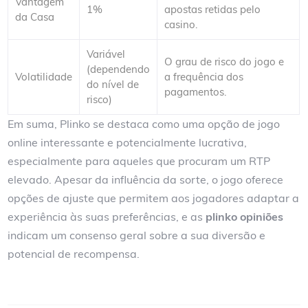
Vantagem
1%
apostas retidas pelo
da Casa
casino.
Variável
O grau de risco do jogo e
(dependendo
Volatilidade
a frequência dos
do nível de
pagamentos.
risco)
Em suma, Plinko se destaca como uma opção de jogo
online interessante e potencialmente lucrativa,
especialmente para aqueles que procuram um RTP
elevado. Apesar da influência da sorte, o jogo oferece
opções de ajuste que permitem aos jogadores adaptar a
experiência às suas preferências, e as
plinko opiniões
indicam um consenso geral sobre a sua diversão e
potencial de recompensa.