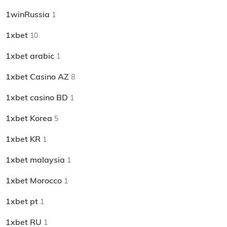
1winRussia
1
1xbet
10
1xbet arabic
1
1xbet Casino AZ
8
1xbet casino BD
1
1xbet Korea
5
1xbet KR
1
1xbet malaysia
1
1xbet Morocco
1
1xbet pt
1
1xbet RU
1