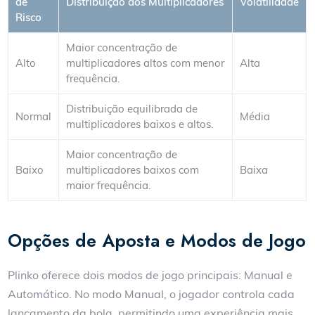
de
Distribuição dos Multiplicadores
Volatilidade
Risco
Maior concentração de
Alto
multiplicadores altos com menor
Alta
frequência.
Distribuição equilibrada de
Normal
Média
multiplicadores baixos e altos.
Maior concentração de
Baixo
multiplicadores baixos com
Baixa
maior frequência.
Opções de Aposta e Modos de Jogo
Plinko oferece dois modos de jogo principais: Manual e
Automático. No modo Manual, o jogador controla cada
lançamento da bola, permitindo uma experiência mais