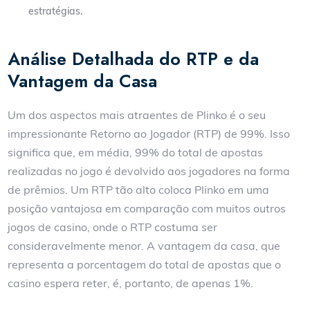
estratégias.
Análise Detalhada do RTP e da
Vantagem da Casa
Um dos aspectos mais atraentes de Plinko é o seu
impressionante Retorno ao Jogador (RTP) de 99%. Isso
significa que, em média, 99% do total de apostas
realizadas no jogo é devolvido aos jogadores na forma
de prêmios. Um RTP tão alto coloca Plinko em uma
posição vantajosa em comparação com muitos outros
jogos de casino, onde o RTP costuma ser
consideravelmente menor. A vantagem da casa, que
representa a porcentagem do total de apostas que o
casino espera reter, é, portanto, de apenas 1%.