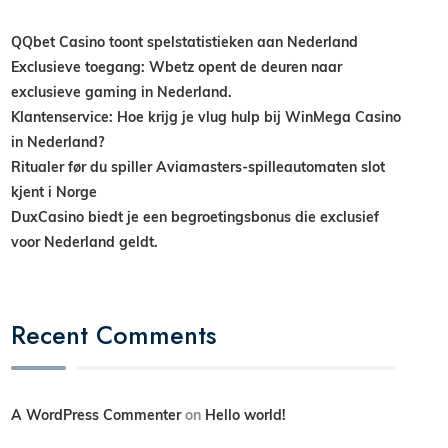
QQbet Casino toont spelstatistieken aan Nederland
Exclusieve toegang: Wbetz opent de deuren naar
exclusieve gaming in Nederland.
Klantenservice: Hoe krijg je vlug hulp bij WinMega Casino
in Nederland?
Ritualer før du spiller Aviamasters-spilleautomaten slot
kjent i Norge
DuxCasino biedt je een begroetingsbonus die exclusief
voor Nederland geldt.
Recent Comments
A WordPress Commenter
on
Hello world!