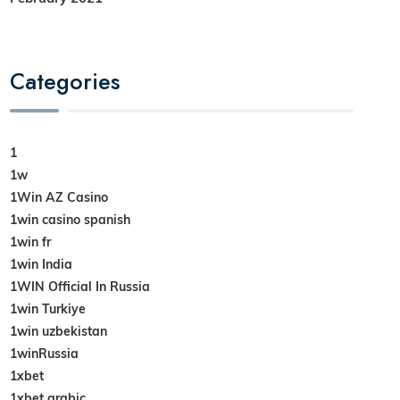
Categories
1
1w
1Win AZ Casino
1win casino spanish
1win fr
1win India
1WIN Official In Russia
1win Turkiye
1win uzbekistan
1winRussia
1xbet
1xbet arabic