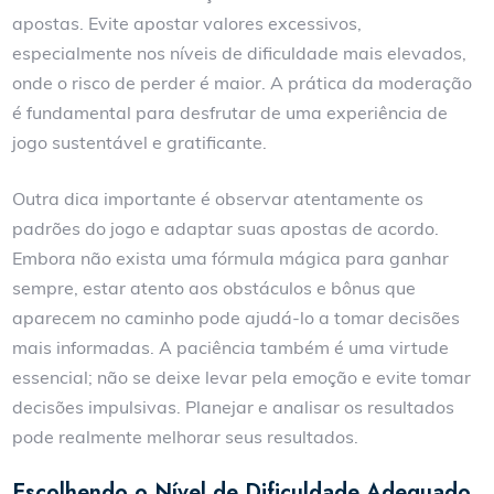
apostas. Evite apostar valores excessivos,
especialmente nos níveis de dificuldade mais elevados,
onde o risco de perder é maior. A prática da moderação
é fundamental para desfrutar de uma experiência de
jogo sustentável e gratificante.
Outra dica importante é observar atentamente os
padrões do jogo e adaptar suas apostas de acordo.
Embora não exista uma fórmula mágica para ganhar
sempre, estar atento aos obstáculos e bônus que
aparecem no caminho pode ajudá-lo a tomar decisões
mais informadas. A paciência também é uma virtude
essencial; não se deixe levar pela emoção e evite tomar
decisões impulsivas. Planejar e analisar os resultados
pode realmente melhorar seus resultados.
Escolhendo o Nível de Dificuldade Adequado