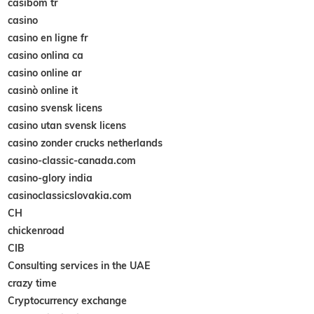
casibom tr
casino
casino en ligne fr
casino onlina ca
casino online ar
casinò online it
casino svensk licens
casino utan svensk licens
casino zonder crucks netherlands
casino-classic-canada.com
casino-glory india
casinoclassicslovakia.com
CH
chickenroad
CIB
Consulting services in the UAE
crazy time
Cryptocurrency exchange