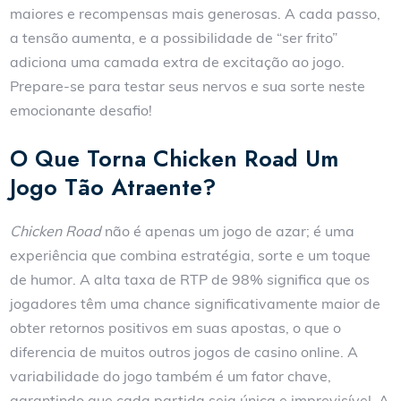
maiores e recompensas mais generosas. A cada passo,
a tensão aumenta, e a possibilidade de “ser frito”
adiciona uma camada extra de excitação ao jogo.
Prepare-se para testar seus nervos e sua sorte neste
emocionante desafio!
O Que Torna Chicken Road Um
Jogo Tão Atraente?
Chicken Road
não é apenas um jogo de azar; é uma
experiência que combina estratégia, sorte e um toque
de humor. A alta taxa de RTP de 98% significa que os
jogadores têm uma chance significativamente maior de
obter retornos positivos em suas apostas, o que o
diferencia de muitos outros jogos de casino online. A
variabilidade do jogo também é um fator chave,
garantindo que cada partida seja única e imprevisível. A