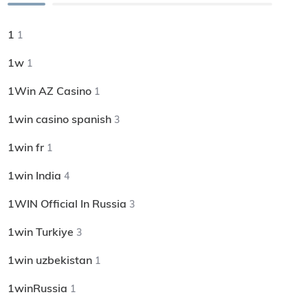
1
1
1w
1
1Win AZ Casino
1
1win casino spanish
3
1win fr
1
1win India
4
1WIN Official In Russia
3
1win Turkiye
3
1win uzbekistan
1
1winRussia
1