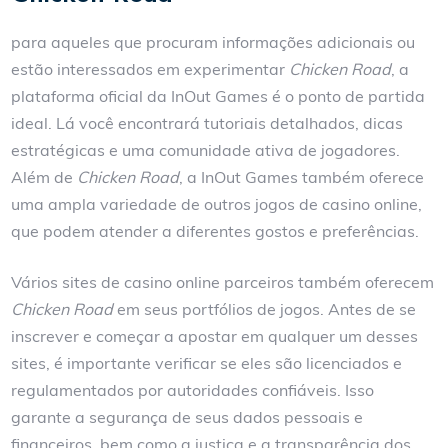
para aqueles que procuram informações adicionais ou
estão interessados em experimentar
Chicken Road
, a
plataforma oficial da InOut Games é o ponto de partida
ideal. Lá você encontrará tutoriais detalhados, dicas
estratégicas e uma comunidade ativa de jogadores.
Além de
Chicken Road
, a InOut Games também oferece
uma ampla variedade de outros jogos de casino online,
que podem atender a diferentes gostos e preferências.
Vários sites de casino online parceiros também oferecem
Chicken Road
em seus portfólios de jogos. Antes de se
inscrever e começar a apostar em qualquer um desses
sites, é importante verificar se eles são licenciados e
regulamentados por autoridades confiáveis. Isso
garante a segurança de seus dados pessoais e
financeiros, bem como a justiça e a transparência dos