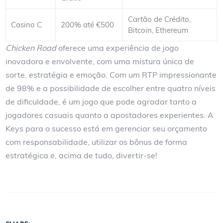
Cartão de Crédito,
Casino C
200% até €500
Bitcoin, Ethereum
Chicken Road
oferece uma experiência de jogo
inovadora e envolvente, com uma mistura única de
sorte, estratégia e emoção. Com um RTP impressionante
de 98% e a possibilidade de escolher entre quatro níveis
de dificuldade, é um jogo que pode agradar tanto a
jogadores casuais quanto a apostadores experientes. A
Keys para o sucesso está em gerenciar seu orçamento
com responsabilidade, utilizar os bônus de forma
estratégica e, acima de tudo, divertir-se!