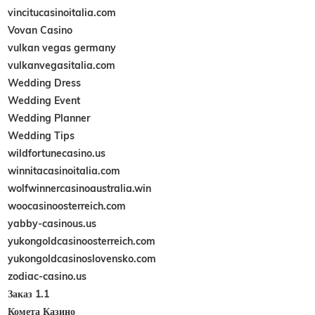
vincitucasinoitalia.com
Vovan Casino
vulkan vegas germany
vulkanvegasitalia.com
Wedding Dress
Wedding Event
Wedding Planner
Wedding Tips
wildfortunecasino.us
winnitacasinoitalia.com
wolfwinnercasinoaustralia.win
woocasinoosterreich.com
yabby-casinous.us
yukongoldcasinoosterreich.com
yukongoldcasinoslovensko.com
zodiac-casino.us
Заказ 1.1
Комета Казино