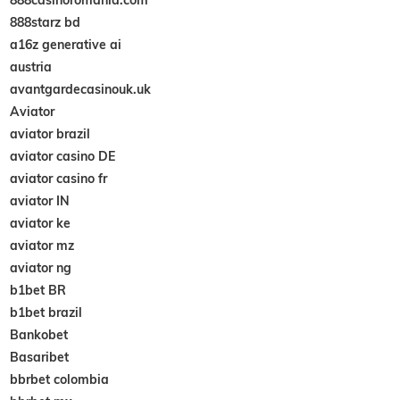
888starz bd
a16z generative ai
austria
avantgardecasinouk.uk
Aviator
aviator brazil
aviator casino DE
aviator casino fr
aviator IN
aviator ke
aviator mz
aviator ng
b1bet BR
b1bet brazil
Bankobet
Basaribet
bbrbet colombia