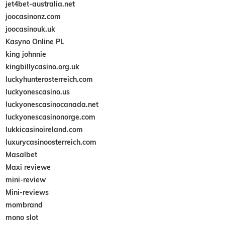
jet4bet-australia.net
joocasinonz.com
joocasinouk.uk
Kasyno Online PL
king johnnie
kingbillycasino.org.uk
luckyhunterosterreich.com
luckyonescasino.us
luckyonescasinocanada.net
luckyonescasinonorge.com
lukkicasinoireland.com
luxurycasinoosterreich.com
Masalbet
Maxi reviewe
mini-review
Mini-reviews
mombrand
mono slot