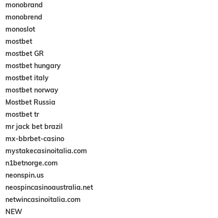
monobrand
monobrend
monoslot
mostbet
mostbet GR
mostbet hungary
mostbet italy
mostbet norway
Mostbet Russia
mostbet tr
mr jack bet brazil
mx-bbrbet-casino
mystakecasinoitalia.com
n1betnorge.com
neonspin.us
neospincasinoaustralia.net
netwincasinoitalia.com
NEW