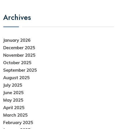
Archives
January 2026
December 2025
November 2025
October 2025
September 2025
August 2025
July 2025
June 2025
May 2025
April 2025
March 2025
February 2025