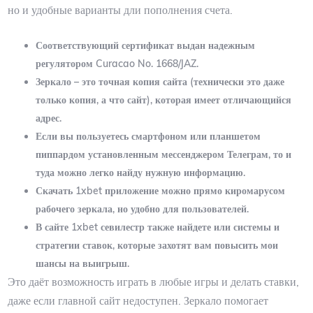
но и удобные варианты дли пополнения счета.
Соответствующий сертификат выдан надежным
регулятором Curacao No. 1668/JAZ.
Зеркало – это точная копия сайта (технически это даже
только копия, а что сайт), которая имеет отличающийся
адрес.
Если вы пользуетесь смартфоном или планшетом
пиппардом установленным мессенджером Телеграм, то и
туда можно легко найду нужную информацию.
Скачать 1xbet приложение можно прямо киромарусом
рабочего зеркала, но удобно для пользователей.
В сайте 1xbet севилестр также найдете или системы и
стратегии ставок, которые захотят вам повысить мои
шансы на выигрыш.
Это даёт возможность играть в любые игры и делать ставки,
даже если главной сайт недоступен. Зеркало помогает