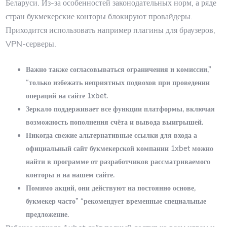
Беларуси. Из-за особенностей законодательных норм, а ряде
стран букмекерские конторы блокируют провайдеры.
Приходится использовать например плагины для браузеров,
VPN-серверы.
Важно также согласовываться ограничения и комиссии,”
“только избежать неприятных подвохов при проведении
операций на сайте 1xbet.
Зеркало поддерживает все функции платформы, включая
возможность пополнения счёта и вывода выигрышей.
Никогда свежие альтернативные ссылки для входа а
официальный сайт букмекерской компании 1xbet можно
найти в программе от разработчиков рассматриваемого
конторы и на нашем сайте.
Помимо акций, они действуют на постоянно основе,
букмекер часто” “рекомендует временные специальные
предложение.