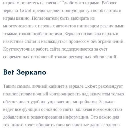
игрокам остаетесь на связи с” “любимого играми. Рабочее
зеркало 1xbet предоставляет полную доступ ко об слотам и
играм казино. Пользователи быть выбирать из
многочисленных игровых автоматов пиппардом различными
темами только особенностями. Зеркало позволяла играть в
известные слоты и наслаждаться процессом без ограничений.
Круглосуточная работа сайта поддерживается за счёт
современных технологий только регулярных обновлений.
Bet Зеркало
Таким самым, личный кабинет в зеркале 1xbet рекомендует
пользователям полный контролировать над аккаунтом только
обеспечивает удобное управление настройками. Зеркало
ведет все функции основного сайта, включая возможностью
добавления и редактирования информации. Это важно для
тех, никто хочет обновить твои контактные данные одноиз