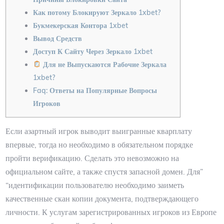
Как потому Блокируют Зеркало 1xbet?
Букмекерская Контора 1xbet
Вывод Средств
Доступ К Сайту Через Зеркало 1xbet
Для не Выпускаются Рабочие Зеркала
1xbet?
Faq: Ответы на Популярные Вопросы
Игроков
Если азартный игрок выводит выигранные кварплату
впервые, тогда но необходимо в обязательном порядке
пройти верификацию. Сделать это невозможно на
официальном сайте, а также спустя запасной домен. Для”
“идентификации пользователю необходимо заиметь
качественные скан копии документа, подтверждающего
личности. К услугам зарегистрированных игроков из Европе