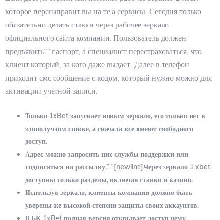
которое перенаправит вы на те а сервисы. Сегодня только
обязательно делать ставки через рабочее зеркало
официального сайта компании. Пользователь должен
предъявить” “паспорт, а специалист перестраховаться, что
клиент который, за кого даже выдает. Далее в телефон
приходит смс сообщение с кодом, который нужно можно для
активации учетной записи.
Только 1xBet запускает новым зеркало, его только нет в
злополучном списке, а сначала все имеют свободного
доступ.
Адрес можно запросить них службы поддержки или
подписаться на рассылку.” “[newline]Через зеркало 1 xbet
доступны только разделы, включая ставки и казино.
Используя зеркало, клиенты компании должно быть
уверены же высокой степени защиты своих аккаунтов.
В БК 1xBet полная версия открывает доступ нему