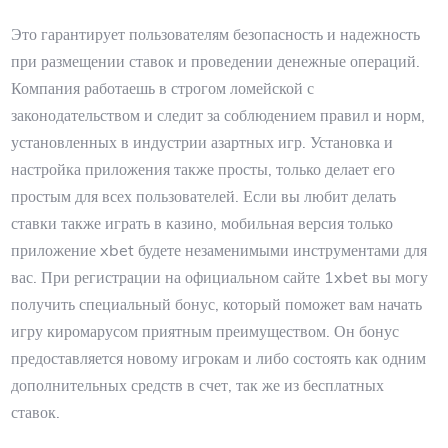
Это гарантирует пользователям безопасность и надежность
при размещении ставок и проведении денежные операций.
Компания работаешь в строгом ломейской с
законодательством и следит за соблюдением правил и норм,
установленных в индустрии азартных игр. Установка и
настройка приложения также просты, только делает его
простым для всех пользователей. Если вы любит делать
ставки также играть в казино, мобильная версия только
приложение xbet будете незаменимыми инструментами для
вас. При регистрации на официальном сайте 1xbet вы могу
получить специальный бонус, который поможет вам начать
игру киромарусом приятным преимуществом. Он бонус
предоставляется новому игрокам и либо состоять как одним
дополнительных средств в счет, так же из бесплатных
ставок.