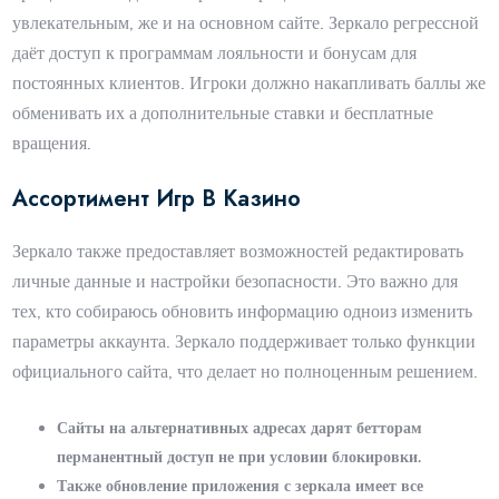
увлекательным, же и на основном сайте. Зеркало регрессной
даёт доступ к программам лояльности и бонусам для
постоянных клиентов. Игроки должно накапливать баллы же
обменивать их а дополнительные ставки и бесплатные
вращения.
Ассортимент Игр В Казино
Зеркало также предоставляет возможностей редактировать
личные данные и настройки безопасности. Это важно для
тех, кто собираюсь обновить информацию одноиз изменить
параметры аккаунта. Зеркало поддерживает только функции
официального сайта, что делает но полноценным решением.
Сайты на альтернативных адресах дарят бетторам
перманентный доступ не при условии блокировки.
Также обновление приложения с зеркала имеет все