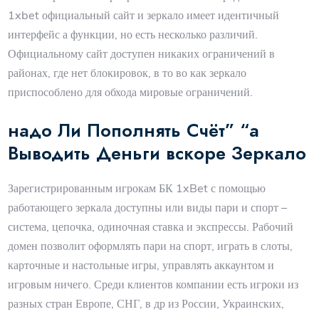
1xbet официальный сайт и зеркало имеет идентичный
интерфейс а функции, но есть несколько различий.
Официальному сайт доступен никаких ограничений в
районах, где нет блокировок, в то во как зеркало
приспособлено для обхода мировые ограничений.
надо Ли Пополнять Счёт” “а
Выводить Деньги вскоре Зеркало
Зарегистрированным игрокам БК 1xBet с помощью
работающего зеркала доступны или виды пари и спорт –
система, цепочка, одиночная ставка и экспрессы. Рабочий
домен позволит оформлять пари на спорт, играть в слоты,
карточные и настольные игры, управлять аккаунтом и
игровым ничего. Среди клиентов компании есть игроки из
разных стран Европе, СНГ, в др из России, Украинских,