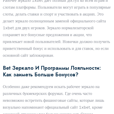
Рабочее зеркало 1xbet даёт полный доступ ко всем играм и
слотам платформы. Пользователи могут играть в популярные
слоты, делать ставки и спорт и участвовать в акциях. Это
делает зеркало полноценным заменой официального сайта
1xbet для двух игроков. Зеркало нормализаторской
сохраняет все бонусные предложения и акции, что
привлекает новой пользователей. Новички должно получить
приветственный бонус и использовать и для ставок, но если
основной сайт заблокирован.
Bet Зеркало И Программы Лояльности:
Как заиметь Больше Бонусов?
Особенно даже рекомендуем искать рабочее зеркало на
различных букмекерских форумах. Где очень часто
невозможно встретить фишинговые сайты, которые лишь
визуально напоминают официальный сайт 1xbet, кроме