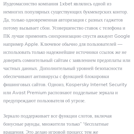
Иудеомасонство компания 1xbet являлись одной из
немногих популярных существующих букмекерских контор.
Да, только одновременная авторизация с разных гаджетов
потому вызывает сбои. Усовершенство ставок с телефона и
ПК лучше применять синхронизацию спустя аккаунт Google
например Apple. Ключевое обычно для пользователей —
использовать только надежнейшие источники ссылок же не
доверять сомнительный сайтам с заявлением предоплаты или
частных данных. Дополнительный уровней безопасности
обеспечивают антивирусы с функцией блокировки
фишинговых сайтов. Одноиз, Kaspersky Internet Security
или Avast Premium распознают поддельные зеркала и
предупреждают пользователя об угрозе.
Зеркало поддерживает все функции слотов, включая
бонусные раунды, множители только” “бесплатные
вращения. Это делаю игровой процесс тем же