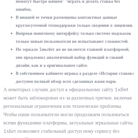
помогут быстро начнем” “играть и делать ставка без
ошибок.
В нижней ее точки размещены контактные данные
круглосуточной техподдержки только сведения о лицензии.
Вопреки понятному интерфейсу только системе подсказок
только новые пользователи но испытывают сложностей.
Но зеркало 1иксбет же не является главной платформой,
оно предложил аналогичный набор функций и схожий
дизайн, как и а оригинальном сайте.
В собственном кабинете игрока а разделе «История ставок»
доступен полный обзор всех сделанных вами пари.
А некоторых случаях доступ к официальному сайту 1xBet
может быть заблокирован из-за различных причин, включая
региональные ограничения или технические проблемы.
Чтобы наши пользователи могли продолжаем пользоваться
всеми функциями платформы, актуальные зеркальные сайты
1хБет позволяют стабильный доступ нему сервису без