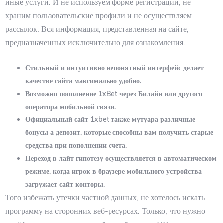
иные услуги. И не используем форме регистрации, не
храним пользовательские профили и не осуществляем
рассылок. Вся информация, представленная на сайте,
предназначенных исключительно для ознакомления.
Стильный и интуитивно непонятный интерфейс делает
качестве сайта максимально удобно.
Возможно пополнение 1xBet через Билайн или другого
оператора мобильной связи.
Официальный сайт 1xbet также мутуара различные
бонусы а депозит, которые способны вам получить старые
средства при пополнении счета.
Переход в лайт гипотезу осуществляется в автоматическом
режиме, когда игрок в браузере мобильного устройства
загружает сайт конторы.
Того избежать утечки частной данных, не хотелось искать
программу на сторонних веб-ресурсах. Только, что нужно