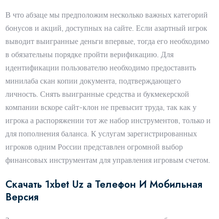
В что абзаце мы предположим несколько важных категорий
бонусов и акций, доступных на сайте. Если азартный игрок
выводит выигранные деньги впервые, тогда его необходимо
в обязательны порядке пройти верификацию. Для
идентификации пользователю необходимо предоставить
минилаба скан копии документа, подтверждающего
личность. Снять выигранные средства и букмекерской
компании вскоре сайт-клон не превысит труда, так как у
игрока а распоряжении тот же набор инструментов, только и
для пополнения баланса. К услугам зарегистрированных
игроков одним России представлен огромной выбор
финансовых инструментам для управления игровым счетом.
Скачать 1xbet Uz а Телефон И Мобильная
Версия