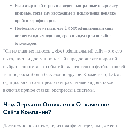
Если азартный игрок выводит выигранные кварплату
впервые, тогда ему необходимо в исключения порядке
пройти верификацию.
Необходимо отметить, что 1 xbet официальный сайт
является одним один лидеров в индустрии онлайн-
букмекеров.
“Он из главных плюсов 1xbet официальный сайт – это его
выгодность и доступность. Сайт предоставляет широкий
выбрать спортивных событий, включительно футбол, хоккей,
теннис, баскетбол и безусловно другое. Кроме того, 1xbet
официальный сайт предлагает различные видов ставок,
включая прямое ставки, экспрессы а системы.
Чем Зеркало Отличается От качестве
Сайта Компании?
Достаточно показать одну из платформ, где у вы уже есть