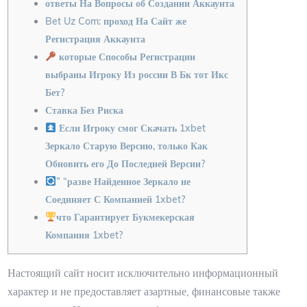
ответы На Вопросы об Создании Аккаунта
Bet Uz Com: проход На Сайт же
Регистрация Аккаунта
которые Способы Регистрации
выбраны Игроку Из россии В Бк тот Икс
Бет?
Ставка Без Риска
Если Игроку смог Скачать 1xbet
Зеркало Старую Версию, только Как
Обновить его До Последней Версии?
” “разве Найденное Зеркало не
Соединяет С Компанией 1xbet?
что Гарантирует Букмекерская
Компания 1xbet?
Настоящий сайт носит исключительно информационный
характер и не предоставляет азартные, финансовые также