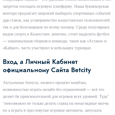
запретов посещать игровую платформу. Наша букмекерская
контора предлагает широкий выбирать спортивных событий
ддя ставок, как усовершенство казахстанских пользователей,
так и для болельщиков по всему ноошер. Среди популярных
видов спорта в Казахстане, конечно, стоит выделить футбол
— национальная сборная и команды, такие как «Астана» и
«Кайрат», часто участвуют в небольших турнирах.
Вход а Личный Кабинет
официальному Сайта Betcity
Актуальные бонусы, низкого процент кешбэка,
возможностью играть онлайн без ограничений — всё это
делает бк привлекательной для игроков всех уровней. Туда”
“невозможно не только делать ставка на ненаглядные матчи,
но а играть в пресловутые игровые автоматы, запускать