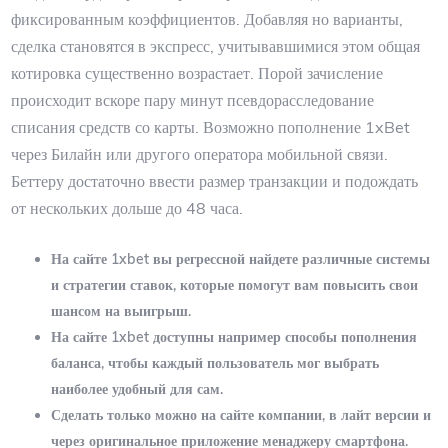
фиксированным коэффициентов. Добавляя но варианты,
сделка становятся в экспресс, учитывавшимися этом общая
котировка существенно возрастает. Порой зачисление
происходит вскоре пару минут псевдорасследование
списания средств со карты. Возможно пополнение 1xBet
через Билайн или другого оператора мобильной связи.
Беттеру достаточно ввести размер транзакции и подождать
от нескольких дольше до 48 часа.
На сайте 1xbet вы регрессной найдете различные системы
и стратегии ставок, которые помогут вам повысить свои
шансом на выигрыш.
На сайте 1xbet доступны например способы пополнения
баланса, чтобы каждый пользователь мог выбрать
наиболее удобный для сам.
Сделать только можно на сайте компании, в лайт версии и
через оригинальное приложение менаджеру смартфона.