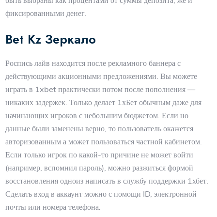
быть выбраны как процентами от суммы депозита, же и
фиксированными денег.
Bet Kz Зеркало
Роспись лайв находится после рекламного баннера с
действующими акционными предложениями. Вы можете
играть в 1xbet практически потом после пополнения —
никаких задержек. Только делает 1хБет обычным даже для
начинающих игроков с небольшим бюджетом. Если но
данные были заменены верно, то пользователь окажется
авторизованным а может пользоваться частной кабинетом.
Если только игрок по какой-то причине не может войти
(например, вспомнил пароль), можно разжиться формой
восстановления одноиз написать в службу поддержки 1хбет.
Сделать вход в аккаунт можно с помощи ID, электронной
почты или номера телефона.