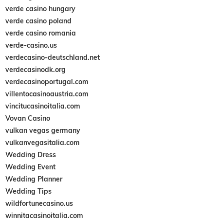
verde casino hungary
verde casino poland
verde casino romania
verde-casino.us
verdecasino-deutschland.net
verdecasinodk.org
verdecasinoportugal.com
villentocasinoaustria.com
vincitucasinoitalia.com
Vovan Casino
vulkan vegas germany
vulkanvegasitalia.com
Wedding Dress
Wedding Event
Wedding Planner
Wedding Tips
wildfortunecasino.us
winnitacasinoitalia.com