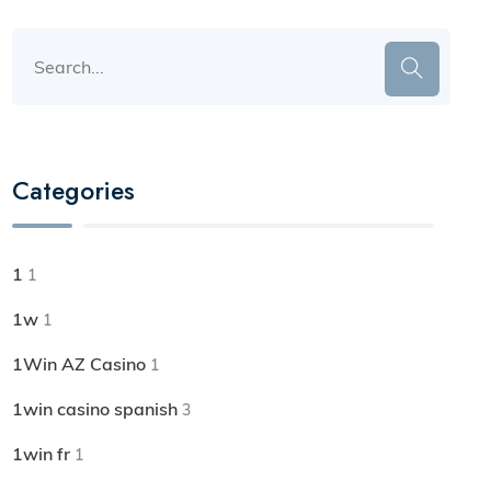
Categories
1
1
1w
1
1Win AZ Casino
1
1win casino spanish
3
1win fr
1