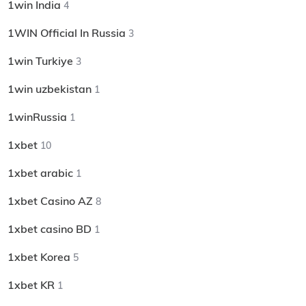
1win India
4
1WIN Official In Russia
3
1win Turkiye
3
1win uzbekistan
1
1winRussia
1
1xbet
10
1xbet arabic
1
1xbet Casino AZ
8
1xbet casino BD
1
1xbet Korea
5
1xbet KR
1