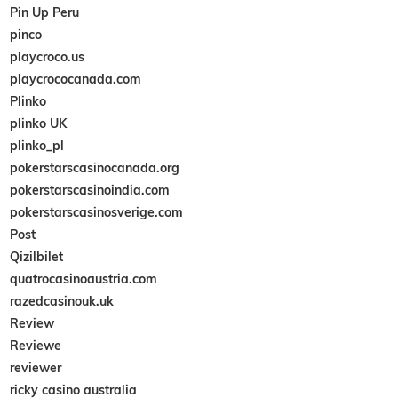
Pin Up Peru
pinco
playcroco.us
playcrococanada.com
Plinko
plinko UK
plinko_pl
pokerstarscasinocanada.org
pokerstarscasinoindia.com
pokerstarscasinosverige.com
Post
Qizilbilet
quatrocasinoaustria.com
razedcasinouk.uk
Review
Reviewe
reviewer
ricky casino australia