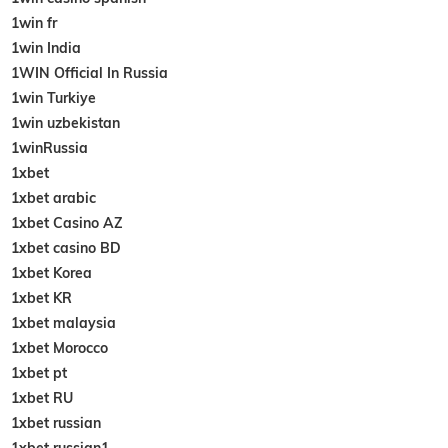
1win fr
1win India
1WIN Official In Russia
1win Turkiye
1win uzbekistan
1winRussia
1xbet
1xbet arabic
1xbet Casino AZ
1xbet casino BD
1xbet Korea
1xbet KR
1xbet malaysia
1xbet Morocco
1xbet pt
1xbet RU
1xbet russian
1xbet russian1