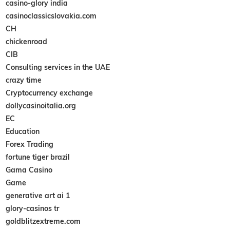
casino-glory india
casinoclassicslovakia.com
CH
chickenroad
CIB
Consulting services in the UAE
crazy time
Cryptocurrency exchange
dollycasinoitalia.org
EC
Education
Forex Trading
fortune tiger brazil
Gama Casino
Game
generative art ai 1
glory-casinos tr
goldblitzextreme.com