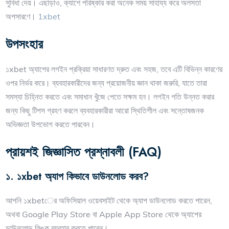
সুবিধা দেয়। এছাড়াও, ক্যাশে পরিষ্কার করা অনেক সময় সাহায্য করে অলসতা
অপসারণে।
1xbet
উপসংহার
১xbet অ্যাপের লগইন প্রক্রিয়া সাধারণত দ্রুত এবং সহজ, তবে এটি বিভিন্ন কারণের
ওপর নির্ভর করে। ব্যবহারকারীদের জন্য প্রয়োজনীয় জ্ঞান থাকা জরুরি, যাতে তারা
সমস্যা চিহ্নিত করতে এবং সমাধান খুঁজে পেতে সক্ষম হন। লগইন গতি উন্নত করার
জন্য কিছু টিপস গ্রহণ করলে ব্যবহারকারীরা আরো স্থিতিশীল এবং সন্তোষজনক
অভিজ্ঞতা উপভোগ করতে পারবেন।
প্রায়শই জিজ্ঞাসিত প্রশ্নাবলী (FAQ)
১. ১xbet অ্যাপ কিভাবে ডাউনলোড করব?
আপনি ১xbetের অফিসিয়াল ওয়েবসাইট থেকে অ্যাপ ডাউনলোড করতে পারেন,
অথবা Google Play Store বা Apple App Store থেকে অ্যাপের
ডাউনলোড লিঙ্ক ব্যবহার করতে পারেন।