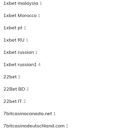
1xbet malaysia
1
1xbet Morocco
1
1xbet pt
1
1xbet RU
1
1xbet russian
1
1xbet russian1
4
22bet
2
22Bet BD
2
22bet IT
2
7bitcasinocanada.net
1
7bitcasinodeutschland.com
1