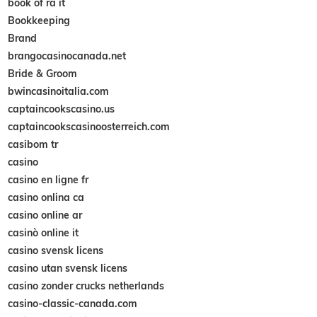
book of ra it
Bookkeeping
Brand
brangocasinocanada.net
Bride & Groom
bwincasinoitalia.com
captaincookscasino.us
captaincookscasinoosterreich.com
casibom tr
casino
casino en ligne fr
casino onlina ca
casino online ar
casinò online it
casino svensk licens
casino utan svensk licens
casino zonder crucks netherlands
casino-classic-canada.com