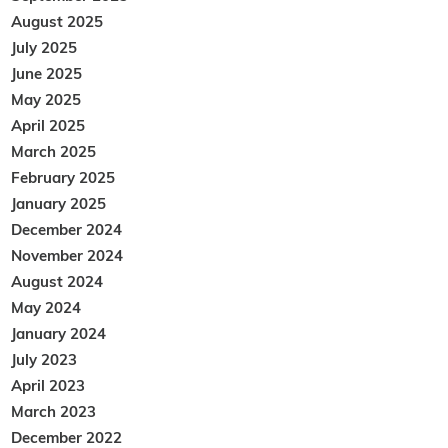
August 2025
July 2025
June 2025
May 2025
April 2025
March 2025
February 2025
January 2025
December 2024
November 2024
August 2024
May 2024
January 2024
July 2023
April 2023
March 2023
December 2022