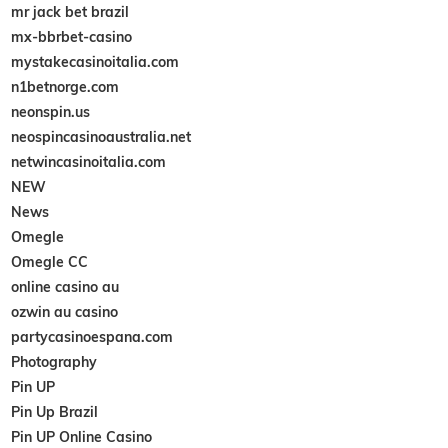
mr jack bet brazil
mx-bbrbet-casino
mystakecasinoitalia.com
n1betnorge.com
neonspin.us
neospincasinoaustralia.net
netwincasinoitalia.com
NEW
News
Omegle
Omegle CC
online casino au
ozwin au casino
partycasinoespana.com
Photography
Pin UP
Pin Up Brazil
Pin UP Online Casino