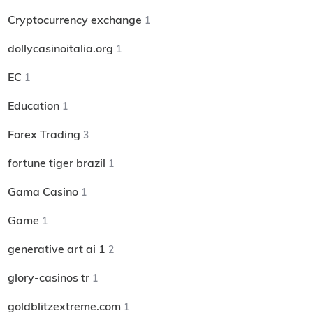
Cryptocurrency exchange
1
dollycasinoitalia.org
1
EC
1
Education
1
Forex Trading
3
fortune tiger brazil
1
Gama Casino
1
Game
1
generative art ai 1
2
glory-casinos tr
1
goldblitzextreme.com
1