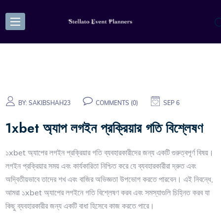
BY:
SAKIBSHAH23
COMMENTS (0)
SEP 6
1xbet অ্যাপ লগইন প্রক্রিয়ার গতি বিশ্লেষণ
১xbet অ্যাপের লগইন প্রক্রিয়ার গতি ব্যবহারকারীদের জন্য একটি গুরুত্বপূর্ণ বিষয়।
লগইন প্রক্রিয়ার সময় এবং কার্যকারিতা নিশ্চিত করে যে ব্যবহারকারীরা দ্রুত এবং
অদ্বিতীয়ভাবে তাদের শখ এবং বাজির অভিজ্ঞতা উপভোগ করতে পারবেন। এই নিবন্ধে,
আমরা ১xbet অ্যাপের লগইনে গতি বিশ্লেষণ করব এবং সমস্যাগুলি চিহ্নিত করব যা
কিছু ব্যবহারকারীর জন্য একটি বাধা হিসেবে কাজ করতে পারে।