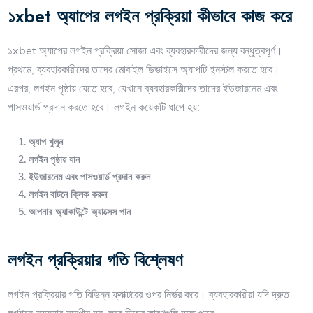
১xbet অ্যাপের লগইন প্রক্রিয়া কীভাবে কাজ করে
১xbet অ্যাপের লগইন প্রক্রিয়া সোজা এবং ব্যবহারকারীদের জন্য বন্ধুত্বপূর্ণ।
প্রথমে, ব্যবহারকারীদের তাদের মোবাইল ডিভাইসে অ্যাপটি ইনস্টল করতে হবে।
এরপর, লগইন পৃষ্ঠায় যেতে হবে, যেখানে ব্যবহারকারীদের তাদের ইউজারনেম এবং
পাসওয়ার্ড প্রদান করতে হবে। লগইন কয়েকটি ধাপে হয়:
অ্যাপ খুলুন
লগইন পৃষ্ঠায় যান
ইউজারনেম এবং পাসওয়ার্ড প্রদান করুন
লগইন বাটনে ক্লিক করুন
আপনার অ্যাকাউন্টে অ্যাক্সেস পান
লগইন প্রক্রিয়ার গতি বিশ্লেষণ
লগইন প্রক্রিয়ার গতি বিভিন্ন ফ্যাক্টরের ওপর নির্ভর করে। ব্যবহারকারীরা যদি দ্রুত