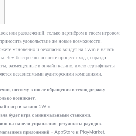
тавок или развлечений, только партнёром в твоем игровом
 приносить удовольствие же новые возможности.
жете мгновенно и безопасно войдут на 1win и начать
. Чем быстрее вы освоите процесс входа, гораздо
аты, размещенные в онлайн казино, имею сертификаты
еряется независимыми аудиторскими компаниями.
чии, поэтому в после обращения в техподдержку
олько возникает.
лайн игр в казино 1Win.
ала будет игра с минимальными ставками.
виш на панели управления, результаты раундов.
магазинов приложений – AppStore и PlayMarket.