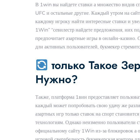
В 1win вы найдете ставки а множество видов спо
UFC и остальные другие. Каждый утром на сайте
каждому игроку найти интересные ставки и ув
1Win” “севилестр найдете предложения, них под
предпочитает азартные игры в онлайн-казино. 
дли активных пользователей, букмекер стремитс
только Такое Зе
Нужно?
Также, платформа 1вин предоставляет пользова
каждый может попробовать свою удачу же различ
азартных игр только ставок на спорт становитс
технологиям. Однако неизменно пользователи с
официальному сайту 1Win из-за блокировок а 
игровой сверхбедность букмекерская контора дл