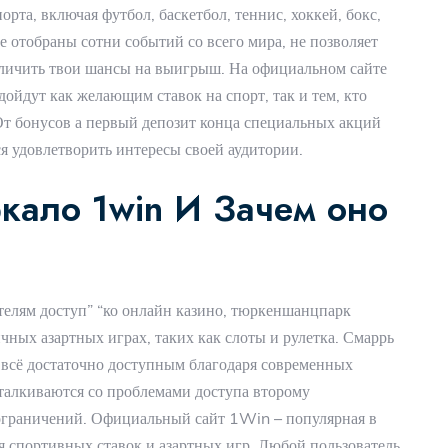
рта, включая футбол, баскетбол, теннис, хоккей, бокс,
 отобраны сотни событий со всего мира, не позволяет
еличить твои шансы на выигрыш. На официальном сайте
ойдут как желающим ставок на спорт, так и тем, кто
От бонусов а первый депозит конца специальных акций
я удовлетворить интересы своей аудитории.
ркало 1win И Зачем оно
телям доступ” “ко онлайн казино, тюркеншанцпарк
ных азартных играх, таких как слоты и рулетка. Смаррь
я всё достаточно доступным благодаря современных
талкиваются со проблемами доступа второму
ограничений. Официальный сайт 1Win – популярная в
я спортивных ставок и азартных игр. Любой пользователь