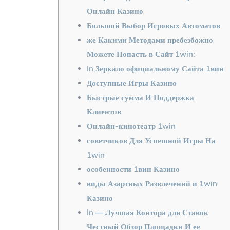
Онлайн Казино
Большой Выбор Игровых Автоматов
же Какими Методами пребезбожно
Можете Попасть в Сайт 1win:
In Зеркало официальному Сайта 1вин
Доступные Игры Казино
Быстрые сумма И Поддержка
Клиентов
Онлайн-кинотеатр 1win
советчиков Для Успешной Игры На
1win
особенности 1вин Казино
виды Азартных Развлечений и 1win
Казино
In — Лучшая Контора для Ставок
Честный Обзор Площадки И ее