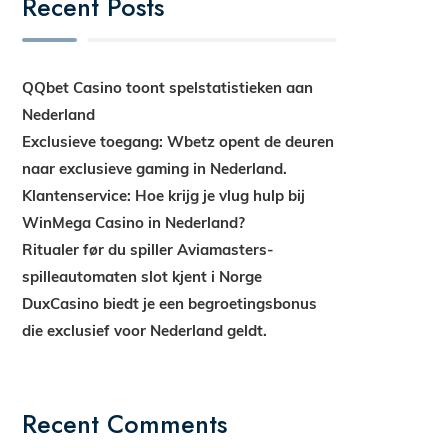
Recent Posts
QQbet Casino toont spelstatistieken aan
Nederland
Exclusieve toegang: Wbetz opent de deuren
naar exclusieve gaming in Nederland.
Klantenservice: Hoe krijg je vlug hulp bij
WinMega Casino in Nederland?
Ritualer før du spiller Aviamasters-
spilleautomaten slot kjent i Norge
DuxCasino biedt je een begroetingsbonus
die exclusief voor Nederland geldt.
Recent Comments