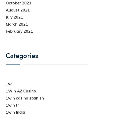
October 2021
August 2021
July 2021
March 2021
February 2021
Categories
1
1w
1Win AZ Casino
1win casino spanish
1win fr
1win India